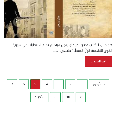
هو كتاب للكاتب عدنان بدر حلو يقول فيه: لم تمنح الانتخابات في سورية
القوى التقدمية فوزاً كاسحاً. ” طبيعي ألا…
إقرأ المزيد...
« الأولى
...
«
3
4
5
6
7
»
10
...
الأخيرة