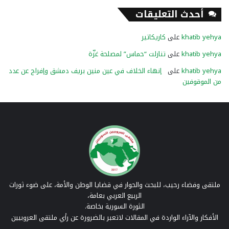
أحدث التعليقات
khatib yehya
على
كاريكاتير
khatib yehya
على
تنازلت “حماس” لمصلحة غزّة
khatib yehya
على
إنهاء الخلاف في عين منين بريف دمشق وإفراج عن عدد
من الموقوفين
ملتقى وفضاء رحيب، للبحث والحوار في قضايا الوطن والأمة، على ضوء ثورات
الربيع العربي بعامة،
الثورة السورية بخاصة.
الأفكار والآراء الواردة في المقالات لاتعبر بالضرورة عن رأي ملتقى العروبيين