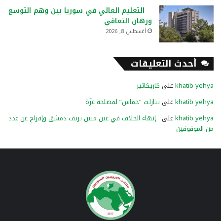
التعليم العالي في سوريا بين وهم التوسع
ورهان التعافي
أغسطس 8, 2026
أحدث التعليقات
khatib yehya
على
كاريكاتير
khatib yehya
على
تنازلت “حماس” لمصلحة غزّة
khatib yehya
على
إنهاء الخلاف في عين منين بريف دمشق وإفراج عن عدد
من الموقوفين