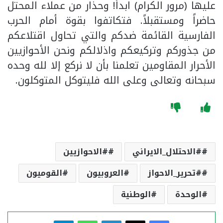
عليها (مرور الكرام) ابداً! وحذار من عملاء المحتل
حاضراً ومستقبلاً. فتكاتفوا بقوة أمام الحرب
الفارسية القائمة ضدكم والتي تحاول اقتلاعكم
من جذوركم وتركيعكم واذلالكم ونحن الأحوازيين
الأحرار المقاومين تعلمنا بأن لا نركع إلا لله وحده
سبحانه وتعالى وعلى الله فليتوكل المتوكلون.
#الاحتلال_الايراني
#الاحوازيين
#تحرير_الاحواز
العروبيون
القوميون
الوحدة
الوطنية
فيسبوك
‫X
لينكدإن
واتساب
تيلقرام