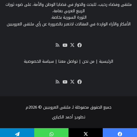
ملتقى وفضاء رحيب، للبحث والحوار في قضايا الوطن والأمة، على ضوء ثورات
الربيع العربي بعامة،
الثورة السورية بخاصة.
الأفكار والآراء الواردة في المقالات لاتعبر بالضرورة عن رأي ملتقى العروبيين
‫X
فيسبوك
‫YouTube
ملخص
الموقع
RSS
الرئيسية
|
من نحن
|
تواصل معنا
| سياسة الخصوصية
‫X
فيسبوك
‫YouTube
ملخص
الموقع
RSS
جميع الحقوق محفوظة لـ ملتقى العروبيين © 2026م
تطوير:
أحمد الكياري