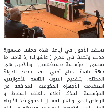
تشهد الأحواز في أيامنا هذه حملات مسعورة
حدثت وتحدث في محرم ( عاشوراء) إذ قامت ما
تسمى ” مؤسسة مستضعفين”، وبالأحرى هي
جهة تابعة لجناح أمني ينفذ خطط الدولة
المحتلة، بتهديم البيوت التابعة للأحوازيين،
استخدمت الأجهزة الحكومية المدافعة عن
المؤسسة المذكر أعلاه ،العنف المفرط و
الرصاص الحي والغاز المسيل للدموع ضد الأبرياء
العزل الذين انتفضوا للدفاع عن قريتهم في ايام