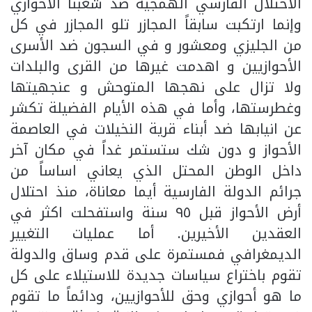
الاحتلال الفارسي الهمجية ضد شعبنا الأحوازي
وإنما ارتكبت سابقاً المجازر تلو المجازر في كل
من الجليزي ومعشور و في السجون ضد الأسرى
الأحوازيين و اهدمت غيرها من القرى والبلدات
ولا تزال على نهجها المتوحش و عنجهيتها
وغطرستها، وأما في هذه الأيام الفضيلة تكشر
عن انيابها ضد أبناء قرية النخيلات في العاصمة
الأحواز و دون شك ستستمر غداً في مكان آخر
داخل الوطن المحتل الذي يعاني اساساً من
جرائم الدولة الفارسية أيما معاناة، منذ احتلال
أرض الأحواز قبل ٩٥ سنة واستفحلت اكثر في
العقدين الأخيرين. أما عمليات التغيير
الديمغرافي فمستمرة على قدم وساق والدولة
تقوم باختراع سياسات جديدة للاستيلاء على كل
ما هو أحوازي وحق للأحوازيين، ودائماً ما تقوم