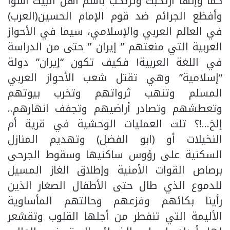
كما وإنها ارتكبت وترتكب باسم اهل البيت أسوأ
وأفظع الجرائم ضد قوم الإمام الحسين(العرب)
في العالم العربي والإسلامي، سيما في الأحواز
العربية التي منعتهم ” إيران ” حتى من الدراسة
في اللغة العربية! فكيف تكون “إيران” دولة
“إسلامية” وهي تقتل شعب الأحواز العربي
المسلم وتنهب ثرواتهم وتخرب بيوتهم
وتعطشهم وتصادر أراضيهم وتجفف انهارهم..
إلخ…!؟ تلت العمليات الوحشية في قرية أم
النخيلات أو (ابو الفضل) وتهديم المنازل
السكنية على رؤوس ساكنيها وسقوط الجرحى
برصاص القوات الأمنية وإطلاق الغاز المسيل
للدموع الذي طال حتى الأطفال الصغار الذين
رأينا بكائهم وفزعهم وحالتهم المأساوية
الأليمة التي تنفطر من أجلها القلوب وتقشعر