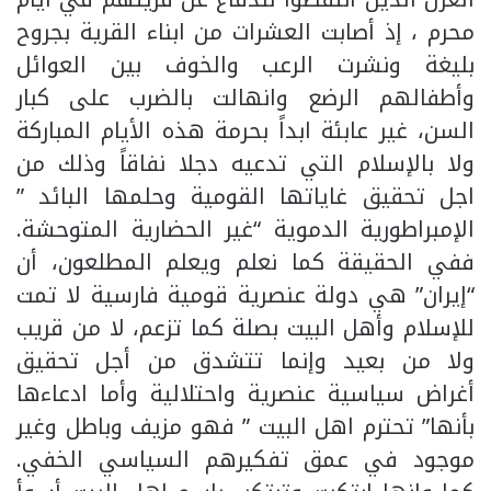
محرم ، إذ أصابت العشرات من ابناء القرية بجروح
بليغة ونشرت الرعب والخوف بين العوائل
وأطفالهم الرضع وانهالت بالضرب على كبار
السن، غير عابئة ابداً بحرمة هذه الأيام المباركة
ولا بالإسلام التي تدعيه دجلا نفاقاً وذلك من
اجل تحقيق غاياتها القومية وحلمها البائد ”
الإمبراطورية الدموية “غير الحضارية المتوحشة.
ففي الحقيقة كما نعلم ويعلم المطلعون، أن
“إيران” هي دولة عنصرية قومية فارسية لا تمت
للإسلام وأهل البيت بصلة كما تزعم، لا من قريب
ولا من بعيد وإنما تتشدق من أجل تحقيق
أغراض سياسية عنصرية واحتلالية وأما ادعاءها
بأنها” تحترم اهل البيت ” فهو مزيف وباطل وغير
موجود في عمق تفكيرهم السياسي الخفي.