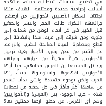
في تطبيق سياسات شيطانية خبيثة، منتهجة
أساليب إجرامية جديدة ومختلفة، الهدف منها
اجتثاث السكان الأصليين الأحوازيين من أرضهم.
جرائمهم النكراء طالت الحجر والبشر والصغير
قبل الكبير في كل أنحاء الوطن من شماله إلى
جنوبه ومن شرقه إلى غربه، هذا بالإضافة إلى
قطع ومصادرة المياه الصالحة للشرب والزراعة،
عن الكثير من مدن وقرى الأحواز بغية ترحيل
الأحوازيين شيئاً فشيئاً من ديارهم وعزلهم
وإحلال المستوطنين الفرس مكانهم.. فيا أيها
الأحوازيين افهموها واستوعبوها جيداً، إنها
الحرب ولكن بوجوه متعددة والتي بدأت تشمر
عن ساقها أكثر فأكثر في كل لحظة من لحظاتنا
هذه – حرب الوجود- بين (الفرس) و(الأحوازيين)
وهم أي الفرس، من دخلوا ارضنا محتلين بغاة