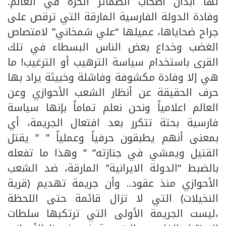
لها أبدان اصحاب الضمائر الحرة في العالم.
وفادة الدولة الفارسية المارقة التي ترقص على
جراح ضحاياها، عميلها “علي شمخاني” لامتصاص
الغضب وخداع بعض الناس البسطاء في تلك
القرى باستخدام سياسة الترهيب أو الترغيب! ما
هي إلا وفادة مكشوفة وفاشلة وخبيثة يراد بها
حرف الحقيقة عن أنظار الشعب الأحوازي وعن
العالم اعلامياً ونحن نعلم تماماً بإنها سياسة
فارسية بحتة تتكرر بعد افتعال الجريمة، أي
بمعنى أنهم يطبقون حرفياً وعملياً ” ” يقتل
القتيل ويمشي في جنازته” ” وهذا ما تفعله
بالضبط “الدولة الايرانية” المارقة، ضد الشعب
الأحوازي منذ عقود.. وأن جريمة تهديم (قرية
النخيلات) التي لا تزال قائمة حتى اللحظة
،ليست الجريمة الأولى التي ترتكبها سلطات