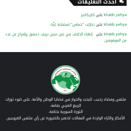
أحدث التعليقات
khatib yehya
على
كاريكاتير
khatib yehya
على
تنازلت “حماس” لمصلحة غزّة
khatib yehya
على
إنهاء الخلاف في عين منين بريف دمشق وإفراج عن عدد
من الموقوفين
ملتقى وفضاء رحيب، للبحث والحوار في قضايا الوطن والأمة، على ضوء ثورات
الربيع العربي بعامة،
الثورة السورية بخاصة.
الأفكار والآراء الواردة في المقالات لاتعبر بالضرورة عن رأي ملتقى العروبيين