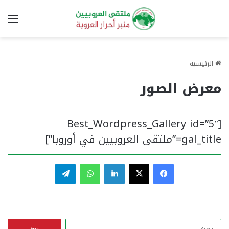
الق
الرئيسية
معرض الصور
[Best_Wordpress_Gallery id=”5″
gal_title=”ملتقى العروبيين في أوروبا”]
فيسبوك
‫X
لينكدإن
واتساب
تيلقرام
ا