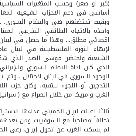
(كبر او صغر) وحسب المتغيرات السياسية
أساسي في دعم الاحزاب الشيعية المعاد
وبقيت تحتضنهم هي والنظام السوري. حتى
وأخذه بالاتجاه الطائفي التخريبي المت
اقصائي مطلق… وهذا ما حصل في لبنان و
الشيعية واحتضن موسى الصدر الذي شكل 
الذي كان اداة النظام السوري والإيران
الوجود السوري في لبنان لاحتلال . وتم انها
التدجين أو اللجوء للتقية. وكان حزب ال
الغرب وامريكا من خلال الصراع مع (اسرائيل)
ثالثا. اعلنت ايران الخميني عداءها الاستر
تحالفاً مصلحياً مع السوفييت ومن بعدهم 
لم يسكت الغرب عن تحول إيران. رعى الحرب