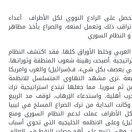
صل على الرادع النووي لكل الأطراف أعداء
 تراقب ذلك وتعمل لمنعه. والصراع يأخذ مظاهر
و النظام السوري
ع العربي وخلط الأوراق كلها. فقد اكتشف النظام
اتيجية .أصبحت رهينة شعوب المنطقة وثوراتها.
ربي يعصف بكل شيء. ف(سرائيل) والغرب وامريكا
ابعة .ترى مشهد التهاوي المتسلسل للانظمة
من ثم سوريا. مما جعلها تبتدع استراتيجية ترك
ب أهلية. واستدعاء الإرهاب. لوقف مد الربيع
وكانت البداية من ترك الصراع المسلح في ليبيا
كل الأطراف عملت لدعم النظام السوري ومنع
يل) وعلى الانظمه الخليجيه التي تحوي أسباب
. وهي تتربع على أهم مصادر النفط في العالم.