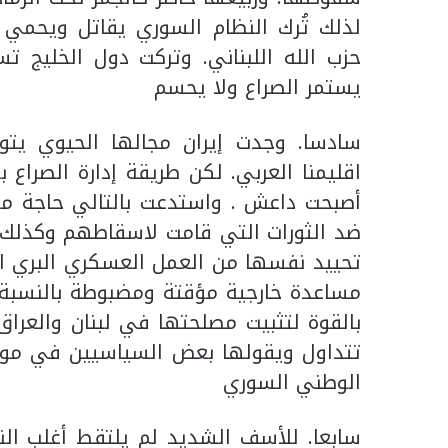
لذلك تُرك النظام السوري يقاتل ويحمي 
حزب الله اللبناني. وتركت دول الخليج ت
يستمر الصراع ولا يحسم
سادسا. وجدت إيران مجالها الحيوي يتو
اقليمنا العربي. لكن طريقة إدارة الصراع
أصبحت داعش . واستدعت بالتالي حاجة مو
ضد الثورات التي قامت لاسقاطهم وكذلك ا
تحييد نفسها من العمل العسكري البري الم
مساعدة خارجية مؤقتة ومضبوطة بالنسبة لل
بالقوة لتثبيت مصلحتها في لبنان والعراق 
تتداول ويقولها بعض السياسيين في موق
الوطني السوري
سابعا. للأسف الشديد لم يلتقط أغلب النا