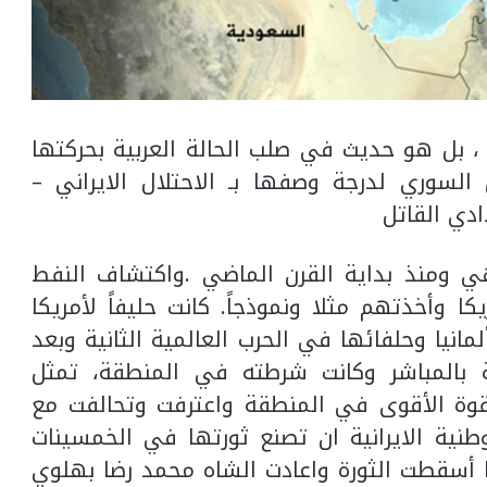
 ، بل هو حديث في صلب الحالة العربية بحركتها
السوري لدرجة وصفها بـ الاحتلال الايراني –
دي القاتل
فهي ومنذ بداية القرن الماضي .واكتشاف النفط
كا وأخذتهم مثلا ونموذجاً. كانت حليفاً لأمريكا
مانيا وحلفائها في الحرب العالمية الثانية وبعد
ية بالمباشر وكانت شرطته في المنطقة، تمثل
قوة الأقوى في المنطقة واعترفت وتحالفت مع
طنية الايرانية ان تصنع ثورتها في الخمسينات
 أسقطت الثورة واعادت الشاه محمد رضا بهلوي