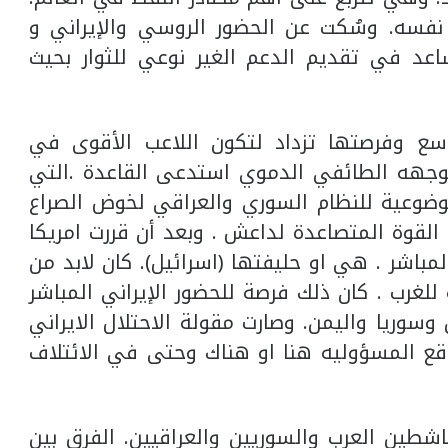
نفسه. وسُكت عن الحضور الروسي والإيراني و
ساعد في تقديم الدعم الغير نوعي للثوار بحيث
سع وفرصتها تزداد لتكون اللاعب الأقوى في
 بوجهه الطائفي الدموي استدعى القاعدة .التي
ضوعية للنظام السوري والعراقي لخوض الصراع
لقوة المتصاعدة لداعش . وبعد أن قررت امريكا
باشر . هي او حليفتها (اسرائيل). كان لابد من
غرب . كان ذلك فرصة للحضور الإيراني المباشر
وسوريا واليمن. وصارت مقولة الاحتلال الايراني
ع المسؤوليه هنا او هناك وحتى في الائتلاف
شطين العرب والسوريين والعراقيين. الفرق بين