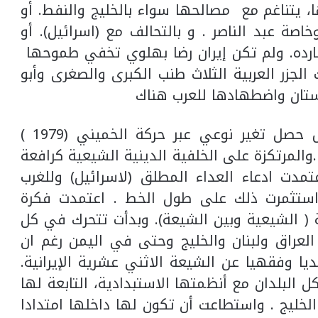
ا، يتناغم مع مصالحها سواء بالخليج والنفط. أو
صة عبد الناصر . و بالتحالف مع (اسرائيل). أو
بارده. ولم تكن إيران رضا بهلوي تخفي طموحها
ت الجزر العربية الثلاث طنب الكبرى والصغرى وأبو
ستان واضطهادها للعرب هناك
ثانيا. لم يدم الحال في إيران هكذا . بل حصل تغير نوعي عبر حركة الخميني (1979 )
المرتكزة على الخلفية الدينية الشيعية كرافعة
مدت ادعاء العداء المطلق (لاسرائيل) وللغرب
واستثمرت ذلك على طول الخط . اعتمدت فكرة
 ( الشيعية وبين الشيعة). وبدأت تتحرك في كل
لعراق ولبنان والخليج وحتى في اليمن رغم ان
ديا وفقهيا عن الشيعة الاثني عشرية الإيرانية.
لبلدان مع أنظمتها الاستبدادية، التابعة لها
لخليج . واستطاعت أن تكون لها داخلها امتدادا