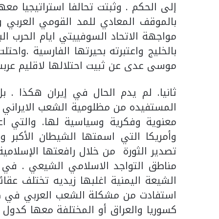
إلى الحكم . وثبتت تحالفا استراتيجيا معه
بالموقف المعادي للمد القومي العربي وخا
مواجهة الاتحاد السوفييتي ايام الحرب ال
بالخليج واعتبرته بحيرتها الفارسية .واحتل
موسى عدى عن ثبيت احتلالها لاقليم عرب
المستفيده من مظلومية الشعب الايراني .و
معنوية وفكرية وسياسية لها. والتي اعت
وأمريكا التي اسمتها الشيطان الأكبر 
تصدير الثورة من خلال رافعتها الإسلامية
مناطق التواجد الاسلامي الشيعي . في ا
الشيعة اليمنية اغلبها زيديه تختلف عقائ
استفادت من مشكلة الشعب العربي في كل ا
كسوريا والعراق أو المختلفة معها كدول ا