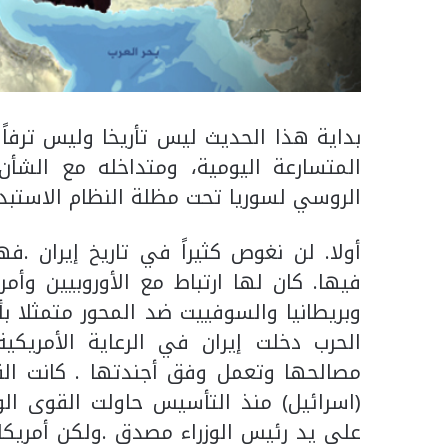
بداية هذا الحديث ليس تأريخا وليس ترفاً
المتسارعة اليومية، ومتداخله مع الشأن 
الروسي لسوريا تحت مظلة النظام الاستبدا
أولا. لن نغوص كثيراً في تاريخ إيران .
فيها. كان لها ارتباط مع الأوروبيين وأمري
وبريطانيا والسوفييت ضد المحور متمثلا بأل
الحرب دخلت إيران في الرعاية الأمريك
مصالحها وتعمل وفق أجندتها . كانت ال
(اسرائيل) منذ التأسيس حاولت القوى الو
على يد رئيس الوزراء مصدق .ولكن أمريكا