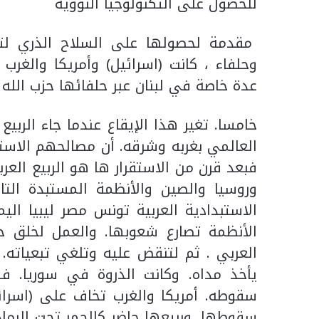
للحصول على التكنولوجيا النووية
مقدمة لحصولها على السلاح الذري لتح
وحلفاء ، كانت (اسرائيل) وأمريكا والغرب
عدة خاصة في لبنان عبر حلفائها حزب الله 
خامسا. تغير هذا الإيقاع عندما جاء الربي
العالمي بغربه وشرقه. أن مصالحهم الاستر
فبعد قرن من الاستقرار ها هو الربيع الع
وروسيا والصين والأنظمة المستبدة الت
الاستبدادية العربية تونس مصر ليبيا الي
الأنظمة تصارع شعوبها. والعمل لخلق حر
العربي . ثم لتنقض عليه وتلغي تبعياته. 
يأخذ مداه. وكانت الذروة في سوريا. ف
سقوطه. أمريكا والغرب تخاف على (اسرائ
سقوطها. وربيعها حاضر كالجمر تحت الرماد