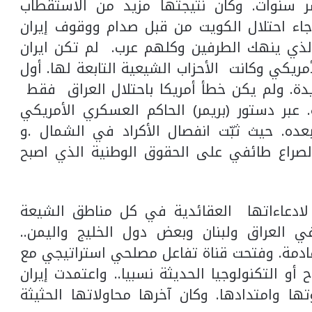
ر سنوات. وكان نتيجتها مزيد من الاستقطاب
وجاء احتلال الكويت من قبل صدام ووقوف إيران
الذي ينهك الطرفين وكلهم عرب. لم تكن ايران
مريكي وكانت الأحزاب الشيعية التابعة لها. أول
يدة. ولم يكن خطأ أمريكا باحتلال العراق فقط
عبر دستور (بريمر) الحاكم العسكري الأمريكي
ده. حيث ثبّت انفصال الأكراد في الشمال .و
صراع طائفي على الحقوق الوطنية الذي اصبح
عم لادعاءاتها العقائدية في كل مناطق الشيعة
في العراق ولبنان وبعض دول الخليج واليمن..
ادمة. وفتحت قناة تفاعل مصلحي استراتيجي مع
أو التكنولوجيا الحديثة نسبيا.. واعتمدت إيران
ا وامتدادها. وكان آخرها محاولاتها الحثيثة