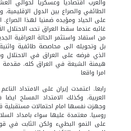
والعرب اقتصاديا وعسكريا لحوالي العش
الطائفي والصراع بين الدول الإقليمية. 
على الحياد ومؤيده ضمنيا لهذا الصراع. 
غائبه عندما سقط العراق تحت الاحتلال الأ
من استفاد واستثمر الحالة العراقية الجد
بل وتحويله الى محاصصة طائفية واثنية. 
الذي فرضه على العراق في الاحتلال وبع
هيمنة الشيعة في العراق كله. مقدمة ل
امرا واقعا
رابعا. اعتمدت إيران على الامتداد النا
العربية. وكذلك الامتداد المسلح ايضا 
وجهزت نفسها امام احتمالات مستقبلية ق
روسيا. معتمدة عليها سواء بامداد السلاح 
على النمو البطيء ولكن الثابت في قوته