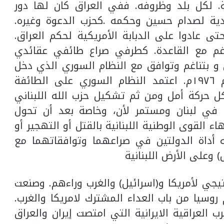
. لكل بلد وظروفه. ففي العراق كان لها دور
ية لصدام حسين وحكمه .كحزب الدعوة وغيره.
 عادوا على الدبابة الأمريكية لحكم العراق.
ناغم مع القاعدة. كطرفي صراع طائفي عقائدي
 بتناغم وتوافق مع النظام السوري الذي دخل
لإنهاء الثورة الفلسطينية في لبنان عام ١٩٧٦م. اعتمد النظام السوري على الطائفة
حركة أمل ومن ثم تشكيل حزب الله اللبناني
ي في لبنان ومستمر لأن، وخاصة بعد أن تحول
ء القوى الوطنية اللبنانية بالقتل أو التهجير أو
له أداة الدولتين في صراعهما وتوافقاتهما مع
 وعلى الأرض اللبنانية
اتيجي لأمريكا و(اسرائيل) والغرب وراءهم. وصنعت
روسيا من باب العداء المشترك لامريكا والغرب.
 العراقية الايرانية التي امتصت إيران والعراق