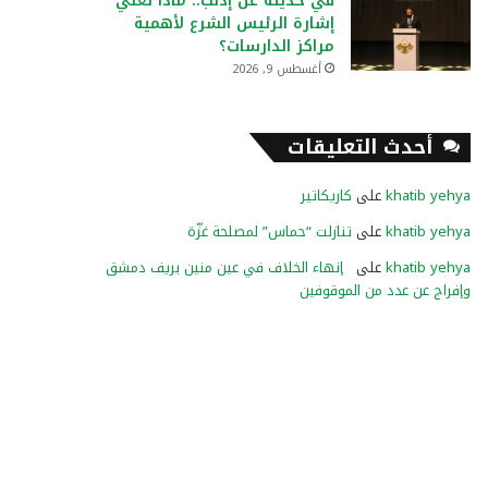
في حديثه عن إدلب.. ماذا تعني
إشارة الرئيس الشرع لأهمية
مراكز الدارسات؟
أغسطس 9, 2026
أحدث التعليقات
khatib yehya
على
كاريكاتير
khatib yehya
على
تنازلت “حماس” لمصلحة غزّة
khatib yehya
على
إنهاء الخلاف في عين منين بريف دمشق
وإفراج عن عدد من الموقوفين