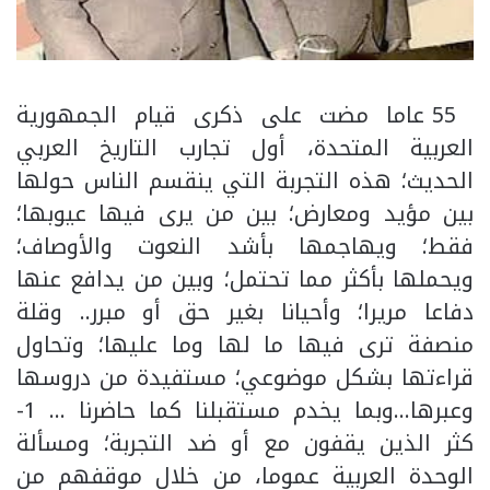
55 عاما مضت على ذكرى قيام الجمهورية
العربية المتحدة، أول تجارب التاريخ العربي
الحديث؛ هذه التجربة التي ينقسم الناس حولها
بين مؤيد ومعارض؛ بين من يرى فيها عيوبها؛
فقط؛ ويهاجمها بأشد النعوت والأوصاف؛
ويحملها بأكثر مما تحتمل؛ وبين من يدافع عنها
دفاعا مريرا؛ وأحيانا بغير حق أو مبرر.. وقلة
منصفة ترى فيها ما لها وما عليها؛ وتحاول
قراءتها بشكل موضوعي؛ مستفيدة من دروسها
وعبرها…وبما يخدم مستقبلنا كما حاضرنا … 1-
كثر الذين يقفون مع أو ضد التجربة؛ ومسألة
الوحدة العربية عموما، من خلال موقفهم من