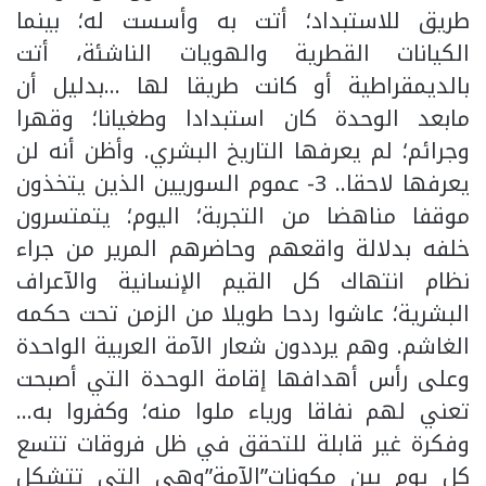
طريق للاستبداد؛ أتت به وأسست له؛ بينما
الكيانات القطرية والهويات الناشئة، أتت
بالديمقراطية أو كانت طريقا لها …بدليل أن
مابعد الوحدة كان استبدادا وطغيانا؛ وقهرا
وجرائم؛ لم يعرفها التاريخ البشري. وأظن أنه لن
يعرفها لاحقا.. 3- عموم السوريين الذين يتخذون
موقفا مناهضا من التجربة؛ اليوم؛ يتمتسرون
خلفه بدلالة واقعهم وحاضرهم المرير من جراء
نظام انتهاك كل القيم الإنسانية والآعراف
البشرية؛ عاشوا ردحا طويلا من الزمن تحت حكمه
الغاشم. وهم يرددون شعار الآمة العربية الواحدة
وعلى رأس أهدافها إقامة الوحدة التي أصبحت
تعني لهم نفاقا ورياء ملوا منه؛ وكفروا به…
وفكرة غير قابلة للتحقق في ظل فروقات تتسع
كل يوم بين مكونات”الآمة”وهي التي تتشكل