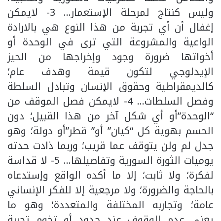
وليس كنتاج لمرحلة الإستعمار… 3- لايمكن
إغفال أن أي تجربة من هذا النوع هي بالارادة
الواعية والمشروعة التي ترى في الوحدة أو
أخواتها ضرورة وجود وإخراجها من الحيز
الإيدلوجي لتكون قيمة وهدف عام؛
كالديمقراطية وحقوق الإنسان وتبادل السلطة
وفصل السلطات… 4- لايمكن فصل الموقف من
“الوحدة”أو أي شكل آخر من هذا القبيل؛ دون
الحسم بهوية كل “كيان” أو” قطر”أو دولة؛ وهو
جدل لم ولن يتوقف عما قريب؛ وربما ذادت حدته
يوميات الثورة السورية وتفاصيلها… 5- لا قداسة
لفكرة؛ ولا ثابت؛ إلا ما أكده الواقع وإستدعاه
بالحاجة والضرورة؛ ولا مرجعية إلا للفكر الإنساني
عامة؛ وتجاربه المختلفة والمتعددة؛ وهو ما
يعني عدم الوقوف عند حدود أو تخوم تجربة