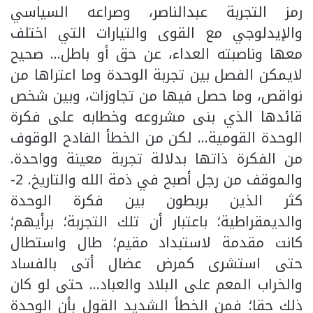
رمز التجربة عبدالناصر، وصراعه السياسي
والإيدلوجي مع القوى والتيارات التي اختلف
معها وناصبته العداء، عن حق أو باطل… صحيح
لايمكن الفصل بين تجربة الوحدة وما اعتراها من
نواقص، وما حصل فيها من تجاوزات، وبين شخص
قائدها الذي بنى مشروعه وخطابه على فكرة
الوحدة القومية… لكن من الخطأ الفادح الوقوف
من الفكرة ذاتها بدلالة تجربة معينة وواحدة.
والموقف من رجل أصبح في ذمة الله والتاريخ. 2-
كثر الذين بربطون بين فكرة الوحدة
والديمقراطية؛ باعتبار أن تلك التجربة؛ برأيهم؛
كانت مقدمة لاستبداد مقيم؛ طال واستطال
حتى استشرى كمرض عضال أتى بالفساد
والخراب المعم على البلاد والعباد… حتى لو كان
ذلك حقا؛ فمن الخطأ الشديد القول بأن الوحدة