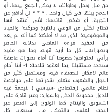
من ملل ونحل وطوائف لا يمكن الجمع بينها، أو
الدمج بينها في كيان واحد… * * * لن أدافع عن
التجربة، أو شخص قائدها؛ لأني أعتقد أنها
تحتاج لكثير من الوعي بالتاريخ وحركته؛ والحياد
والموضوعية؛ الذي قد لا أملكه؛ كما أنه لم يعد
من المفيد قراءة الماضي بدلالة الحاضر
وتطوراته… كل ما أريد قوله، وما هو مفيد
برأيي المتواضع؛ خصوصا أننا أمام تطورات عاصفة
ستحدد مستقبلنا ربما لعقود قادمة: 1- أننا أمام
عالم لامكان للضعفاء فيه، ومستقبل كثير من
الدول والشعوب متعلق بقدراتها على مواجهة
نظام عالمي (إقتصادي -سياسي ) لارحمة فيه
للدول محدودة الدخل والموارد؛ وغير قادرة على
التسويق والإنتاج كما الولوج إلى العصر عبر
البحث العلمي والتمكن من إستيعاب كل