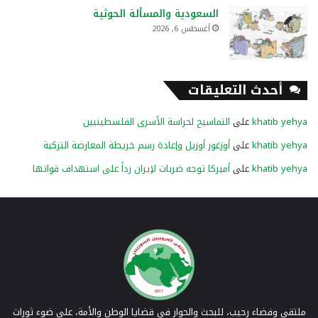
السعودية والمسألة الحوثية
أغسطس 6, 2026
أحدث التعليقات
khatib yehya
على
التماسيح لحراسة الأسرى الفلسطينيين
khatib yehya
على
أوزغور أوزيل وإعادة رسم خريطة المعارضة التركية
khatib yehya
على
أميركا توجه ضربات لإيران رداً على استهداف قواتها
ملتقى وفضاء رحيب، للبحث والحوار في قضايا الوطن والأمة، على ضوء ثورات