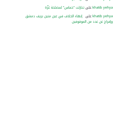
khatib yehya
على
تنازلت “حماس” لمصلحة غزّة
khatib yehya
على
إنهاء الخلاف في عين منين بريف دمشق
وإفراج عن عدد من الموقوفين