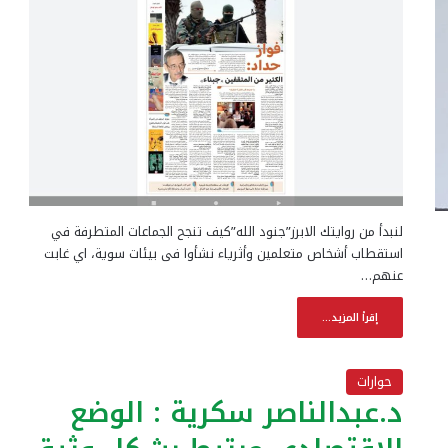
لنبدأ من روايتك الابرز”جنود الله”كيف تنجح الجماعات المتطرفة في
استقطاب أشخاص متعلمين وأثرياء نشأوا فى بيئات سوية، اي غابت
عنهم…
إقرأ المزيد...
حوارات
د.عبدالناصر سكرية : الوضع