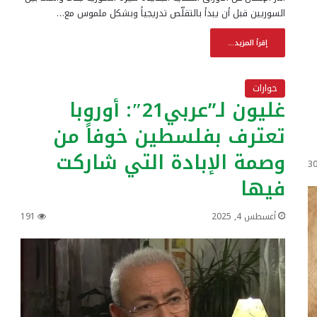
السوريين قبل أن يبدأ بالتقلّص تدريجياً وبشكل ملموس مع…
إقرأ المزيد...
حوارات
غليون لـ”عربي21″: أوروبا
تعترف بفلسطين خوفاً من
وصمة الإبادة التي شاركت
3
فيها
أغسطس 4, 2025
191