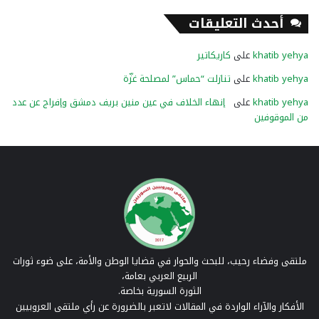
أحدث التعليقات
khatib yehya
على
كاريكاتير
khatib yehya
على
تنازلت “حماس” لمصلحة غزّة
khatib yehya
على
إنهاء الخلاف في عين منين بريف دمشق وإفراج عن عدد
من الموقوفين
ملتقى وفضاء رحيب، للبحث والحوار في قضايا الوطن والأمة، على ضوء ثورات
الربيع العربي بعامة،
الثورة السورية بخاصة.
الأفكار والآراء الواردة في المقالات لاتعبر بالضرورة عن رأي ملتقى العروبيين