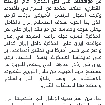
عن موافقتها على نص المذكرة أمام الوسيط
القطري، امتنعت بحكمة عن التسرع في تأكيدها
وتركت المجال للرئيس الأميركي دونالد ترامب
الذي بدأ الحرب بهدف استسلام إيران بالكامل،
ليعلن بفرحة وحماسة عن موافقة إيران على نص
المذكرة. فُسّرَت عجلة ترامب المفرحة في إعلان
موافقة إيران على المذكرة داخل إيران كدليل
واضح على فشل أميركا في تحقيق أهدافها، بل
على هزيمتها العسكرية. وبهذا التفسير، ترغب
إيران في إذلال عدوها الذي يسعى للخروج من
مستنقع حربه العبثية، من خلال الترويج لشعورها
بالاستغناء عن وقف إطلاق النار والسلام،
واستعدادها لاستئناف القتال.
لذا، فإن استراتيجية الإذلال التي تنتهجها إيران