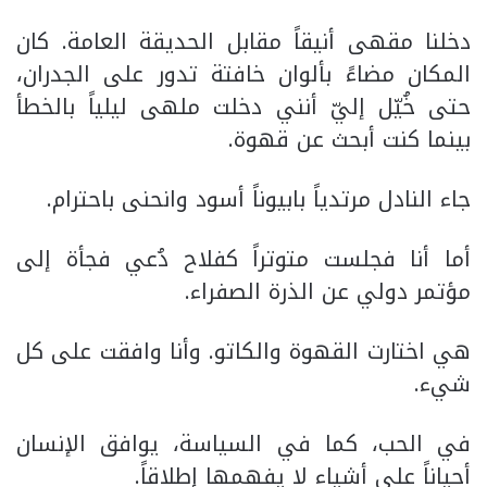
دخلنا مقهى أنيقاً مقابل الحديقة العامة. كان
المكان مضاءً بألوان خافتة تدور على الجدران،
حتى خُيّل إليّ أنني دخلت ملهى ليلياً بالخطأ
بينما كنت أبحث عن قهوة.
جاء النادل مرتدياً بابيوناً أسود وانحنى باحترام.
أما أنا فجلست متوتراً كفلاح دُعي فجأة إلى
مؤتمر دولي عن الذرة الصفراء.
هي اختارت القهوة والكاتو. وأنا وافقت على كل
شيء.
في الحب، كما في السياسة، يوافق الإنسان
أحياناً على أشياء لا يفهمها إطلاقاً.