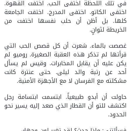
في تلك اللحظة اختفى الحب. اختفت القهوة.
اختفى الكاتو. اختفى المدرج. اختفت الجامعة
كلها. بل أظن أن حلب نفسها اختفت من
الخريطة لثوانٍ.
غصصت بالماء. شعرت أن كل قصص الحب التي
قرأتها لم تذكر هذه العقبة الصغيرة. روميو لم
يكن عليه أن يقابل المخابرات. وقيس لم يسأل
أحد عن رتبة والد ليلى. حتى عنترة كانت
مشكلته مع الفرسان لا مع الأجهزة الأمنية.
حاولت أن أبدو طبيعياً. ابتسمت ابتسامة رجل
اكتشف للتو أن القطار الذي صعد إليه يسير نحو
الحدود.
فسألتني: ماذا حدث؟ لقد تغير لون وجهك.