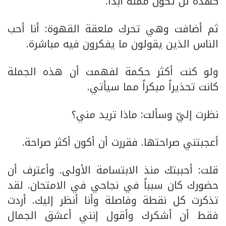
كهذه لن تكون مملة أبداً.
ثم أضافت وهي تحرك ملعقة القهوة: أنا أحب
الناس الذين يقولون ما يفكرون فيه مباشرة.
ولو كنت أكثر حكمة لفهمت أن هذه الجملة
كانت تحذيراً مبكراً مما سيأتي.
نظرت إليّ وسألت: ماذا تريد مني؟
أعجبتني صراحتها. فقررت أن أكون أكثر صراحة.
قلت: أحببتك منذ الابتسامة الأولى. وأعترف أن
حضورك كان سبباً في نجاحي في الامتحان. لقد
تذكرت كل نقطة وفاصلة وأنا أنظر إليك. أردت
فقط أن أشكرك وأقول إنني أعشق الجمال