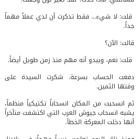
قلت: لا شيء… فقط تذكرت أن لدي عملاً مهماً
جداً.
قالت: الآن؟
قلت: نعم، ويبدو أنه مهم منذ زمن طويل أيضاً.
دفعت الحساب بسرعة. شكرت السيدة على
وقتها الثمين.
ثم انسحبت من المكان انسحاباً تكتيكياً منظماً،
يشبه انسحاب جيوش العرب التي اكتشفت متأخراً
أنها دخلت المعركة الخطأ.
ومنذ ذلك اليوم تعلمت درساً مهماً: في بلادنا،