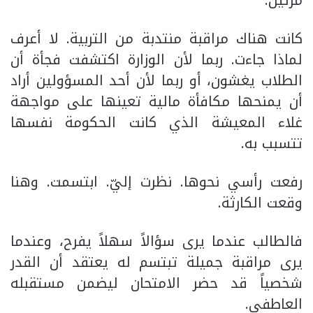
كانت هناك مراقبة منتدبة من التربية. لا أعرف
لماذا جاءت. ربما لأن الوزارة اكتشفت فجأة أن
الطلاب يغشون، أو ربما لأن أحد المسؤولين أراد
أن يمنحها مكافأة مالية تعينها على مواجهة
غلاء المعيشة الذي كانت الحكومة نفسها
تتسبب به.
رفعت رأسي نحوها. نظرت إليّ. ابتسمت. وهنا
وقعت الكارثة.
فالطالب عندما يرى سؤالاً سهلاً يفرح، وعندما
يرى مراقبة جميلة تبتسم له يعتقد أن القدر
شخصياً قد حضر الامتحان ليضمن مستقبله
العاطفي.