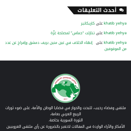
أحدث التعليقات
khatib yehya
على
كاريكاتير
khatib yehya
على
تنازلت “حماس” لمصلحة غزّة
khatib yehya
على
إنهاء الخلاف في عين منين بريف دمشق وإفراج عن عدد
من الموقوفين
ملتقى وفضاء رحيب، للبحث والحوار في قضايا الوطن والأمة، على ضوء ثورات
الربيع العربي بعامة،
الثورة السورية بخاصة.
الأفكار والآراء الواردة في المقالات لاتعبر بالضرورة عن رأي ملتقى العروبيين