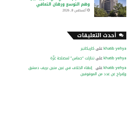
وهم التوسع ورهان التعافي
أغسطس 8, 2026
أحدث التعليقات
khatib yehya
على
كاريكاتير
khatib yehya
على
تنازلت “حماس” لمصلحة غزّة
khatib yehya
على
إنهاء الخلاف في عين منين بريف دمشق
وإفراج عن عدد من الموقوفين