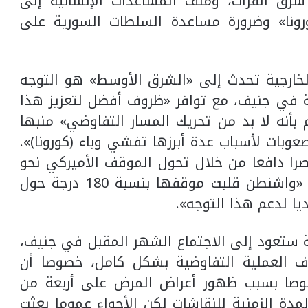
شرق الفرات، وملف المساعدات الإنسانية إلى
رونا» وضرورة مساعدة السلطات السورية على
لخارجية تحدث إلى «الشرق الأوسط» هو التوجه
ة في جنيف، مع توافر «ظروف أفضل لتعزيز هذا
بأنه لا بد من تحريك المسار التفاوضي» منبها
وبات لأسباب عدة أبرزها تفشي وباء (كورونا)».
ا دافعا من خلال تحول الموقف الأميركي نحو
دعم تنشيط المسار التفاوضي». وقال إن «واشنطن قلبت موقفها بنسبة 180 درجة حول
يا لدعم هذا التوجه».
ة ستعود إلى الاجتماع الشهر المقبل في جنيف،
ف العملية التفاوضية بشكل كامل، خصوصا أن
خصوصا بسبب ظهور أعراض المرض على أربعة من
دة الزمنية للنقاشات لكن الأجواء عموما بعثت