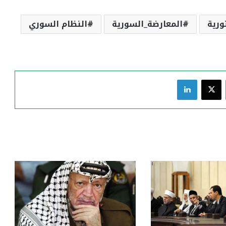
ورية
المعارضة_السورية
النظام السوري
فيسبوك
‫X
لينكدإن