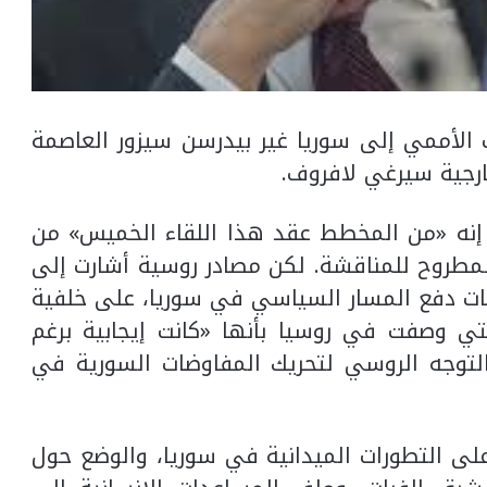
 الأممي إلى سوريا غير بيدرسن سيزور العاصمة
خارجية سيرغي لافروف.
وفا إنه «من المخطط عقد هذا اللقاء الخميس» من
مطروح للمناقشة. لكن مصادر روسية أشارت إلى
ات دفع المسار السياسي في سوريا، على خلفية
 التي وصفت في روسيا بأنها «كانت إيجابية برغم
لتوجه الروسي لتحريك المفاوضات السورية في
 على التطورات الميدانية في سوريا، والوضع حول