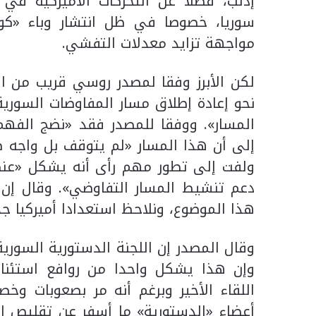
إدلب، فضلا عن التحركات الأميركية في 
سوريا، خصوصا في ظل انتشار وباء «كو
مواجهة تزايد معدلات التفشي.
لكن الأبرز وفقا لمصدر روسي قريب من ا
نحو إعادة إطلاق مسار المفاوضات السوري
المسار». ووفقا للمصدر فقد «نضج الفهم 
إلى أن هذا المسار «لم يتوقف بل واجه صع
ولفت إلى تطور مهم رأى أنه يشكل «عنصر
هذا الموضوع، ونلاحظ استعدادا أميركيا جد
وقال المصدر إن اللجنة الدستورية السوري
وإن هذا يشكل واحدا من روافع استئنا
اللقاء الأخير وبرغم أنه مر بصعوبات و
أعضاء «الدستورية» ما أسفر عن تقليص الم