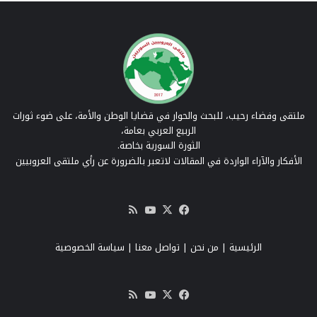
ملتقى وفضاء رحيب، للبحث والحوار في قضايا الوطن والأمة، على ضوء ثورات
الربيع العربي بعامة،
الثورة السورية بخاصة.
الأفكار والآراء الواردة في المقالات لاتعبر بالضرورة عن رأي ملتقى العروبيين
‫X
فيسبوك
‫YouTube
ملخص
الموقع
RSS
الرئيسية
|
من نحن
|
تواصل معنا
| سياسة الخصوصية
‫X
فيسبوك
‫YouTube
ملخص
الموقع