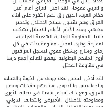
بغداد ليس في الوجدان العراقي فحسب، بل
والعربي عموما، لقد احتل العراق أمام أعين
حكام العرب، الذين راق لهم التفرج على أبناء
العراق وهم يقتلون بسلاح الاحتلال وتدمير
مدنهم، ومنذ الأيام الأولى للاحتلال تشكلت
خلايا المقاومة الوطنية الشعبية العراقية،
لمقارعة وطرد المحتل، مقاومة بدأت في كل
زقاق وشارع وبشكل عفوي ليسجل العراقيون
أروع الملاحم البطولية ليعطو للعالم أجمع درسا
في مقاومة المحتل.
لقد أدخل المحتل معه جوقة من الخونة والعملاء
والجواسيس واللصوص وسلمهم مقدرات ومصير
العراق، ومع ذلك استمر شعبنا في نضاله الثوري
ومقاومته للاحتلال الأميركي والتحالف الدولي،