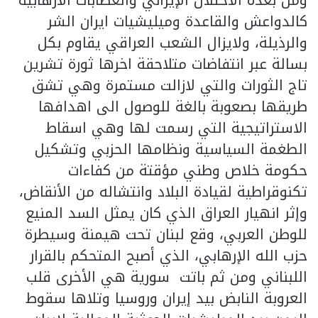
ومن بعده الاحتلال الإيراني والعصابات الارهابية
كالدواعش والقاعدة وميليشيات ايران الشر
والرذيلة، ولايزال الشعب العراقي يقاوم بكل
بسالة عبر انتفاضات متلاحقة اخرها ثورة تشرين
تاج الثورات والتي لازالت مستمرة وهي تشق
طريقها بصعوبة بالغة للوصول الى اهدافها
الاستراتيجية التي رسمت لها وهي اسقاط
الطغمة السياسية ونظامها الحزبي وتشكيل
حكومة خلاص وطني مؤقتة من كفاءات
تكنوقراطية لقيادة البلاد وانتشاله من الأنقاض،
وإثر انهيار العراق الذي كان يمثل السد المنيع
للوطن العربي، وقع لبنان تحت هيمنة وسيطرة
حزب الله الإرهابي، الذي أصبح المتحكم بالقرار
اللبناني ومن ثم باتت سورية هي الأخرى قلب
العروبة النابض بيد إيران وروسيا وتلاها سقوط