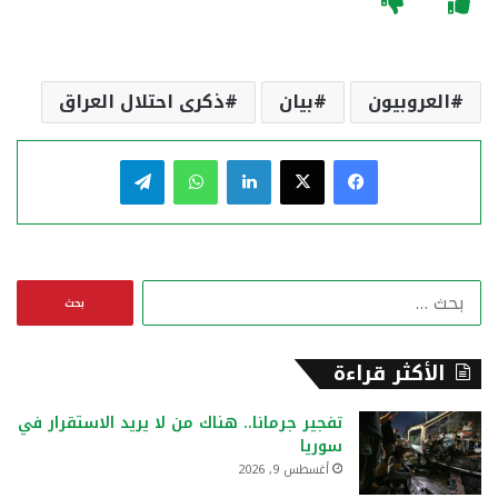
العروبيون
بيان
ذكرى احتلال العراق
فيسبوك
‫X
لينكدإن
واتساب
تيلقرام
ا
ل
ب
ح
الأكثر قراءة
ث
ع
تفجير جرمانا.. هناك من لا يريد الاستقرار في
ن
سوريا
:
أغسطس 9, 2026