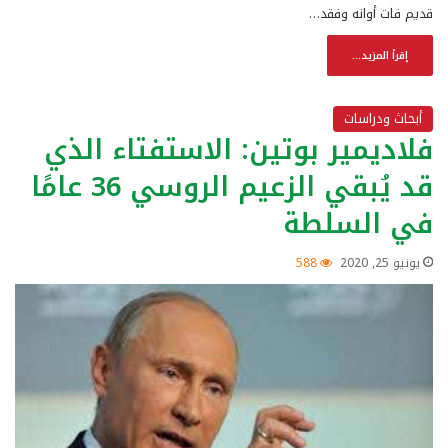
قديم فات أوانه وفقد…
إقرأ المزيد...
أبحاث ودراسات
فلاديمير بوتين: الاستفتاء الذي
قد يُبقي الزعيم الروسي 36 عامًا
في السلطة
يونيو 25, 2020
588