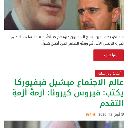
منذ نحو نصف قرن، يفتح السوريون عيونهم صباحاً، ويغلقونها مساء على
صورة الرئيس الأب، ثم وريثه الصغير الذي أصبح كبيراً،…
إقرأ المزيد...
أبحاث ودراسات
عالم الاجتماع ميشيل فيفيوركا
يكتب: فيروس كيرونا: أزمةُ أزمةِ
التقدم
أبريل 12, 2020
931