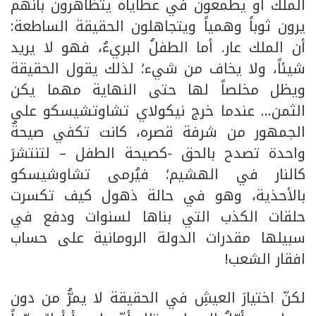
الملك أو يطمعون في عطاياه يتظاهرون بأنهم
يرون ثوباً وهمياً ويتجاهلون الحقيقة الساطعة:
أن الملك عار. أما الطفلُ البريءُ، فهو لا يريد
شيئاً، ولا يخاف من شيء؛ لذلك يقول الحقيقة
ويظل مخلصاً لها حتى النهاية مهما يكن
الثمن… عندما خرج نيكولاي تشاوتشيسكو على
الجمهور من شرفة قصره، كانت تكفي صيحةٌ
واحدة تصدح بالحق -كصيحة الطفل – لتنتشرَ
كالنار في الهشيم؛ فيُرمى تشاوشيسكو
بالأحذية، وهو في حالة ذهول كيف تكسرت
حلقات الكذب التي بناها لسنوات ودفع في
سبيلها مقدرات الدولة الرومانية على حساب
افقار الشعب!
لكنّ اختيارَ العيشِ في الحقيقة لا يمرُّ من دون