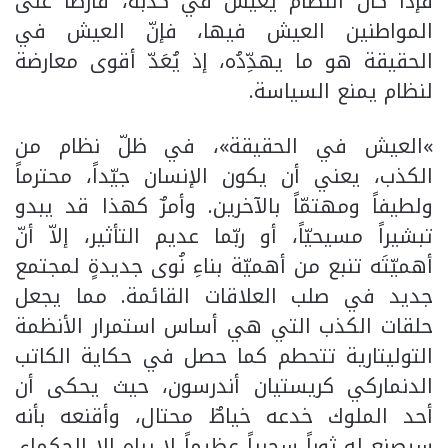
فإذا كان النظامُ يعيش في كذبة، فارضاً على
المواطنين العيش فيها، فإنّ العيش في
الحقيقة هو ما يهدِّدُه، إذ يُعَدّ أقوى معارضة
لنظام يمنع السياسة.
»العيش في الحقيقة»، في ظلّ نظام من
الكذب، يعني أن يكون الإنسان جيّداً، محترماً
ولطيفاً ومهتمّاً بالآخرين. وأمرٌ كهذا قد يبدو
تبشيراً مسيحيّاً، أو ربّما عديم التأثير، إلاّ أنّ
أهميّتَه تنبع من أهميّة بناءِ نُوى جديدةٍ لمجتمع
جديد في صلب العلاقات القائمة. مما يجعل
حلقات الكذب التي هي أساس استمرار الأنظمة
التوليتارية تتحطم كما حصل في حكاية الكاتب
الدنماركي كريستيان أندرسون، حيث يحكى أن
أحد الملوك خدعه خياطٌ محتال، وأقنعه بأنه
سيصنع له ثوباً سحرياً عظيماً لا يراه إلا الحكماء.