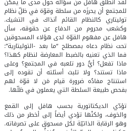
لقد انطلق هافل من سؤاله حول مدى ما يمكن
للمجتمع أن يحرزَه من سلطة وقوّة في ظلّ نظام
توليتاري كالنظام القائم آنذاك في التشيك.
وكشعب محروم من الدفاع عن حقوقه، سأل
هافل عن مفهوم القوّة لدى هؤلاء المسحوقين
تحت نظام دعاه بمصطلح “ما بعد -التوليتارية”:
فما الذي تعنيه بالضبط المعارضة لنظام كهذا؟
ماذا تفعل؟ أيُّ دور تلعبه في المجتمع؟ وعلى
ماذا تستند؟ ولا تلبث أسئلته أن تقوده إلى
استنتاج مفادُه ضرورة قيام مَن لا قوّة لهم
بفحص طبيعة السلطة التي يعملون في ظلّها.
تؤدّي الديكتاتورية بحسب هافل إلى القمع
والخوف، ولكنْها تؤدي أيضاً إلى أخطر من ذلك
وهو الرقابة الذاتيّة لكل مسحوق على تصرفاته.