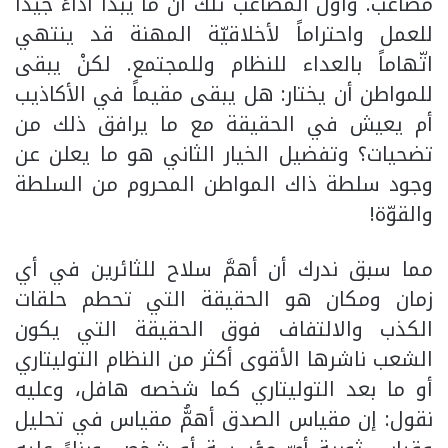
مصاعب. وأوّلُ المصاعب تلك أنّ ما يبدأ أداءً جيّداً
للعمل واحتراماً لأخلاقيّة المهنة قد ينتهي
اتّهاماً بالعداء للنظام وللمجتمع. لكنْ يبقى
للمواطن أن يختار: هل يبقى مقيماً في الأكاذيب
أم يعيش في الحقيقة مع ما يرافق ذلك من
تضحيات؟ وتفضيل الخيار الثاني هو ما يعلن عن
وجود سلطة ذاك المواطن المحروم من السلطة
والقوّة!
مما سبق ندرك أن أهمَّ سلاح للثائرين في أي
زمان ومكان هو الحقيقة التي تحطم حلقات
الكذب والالتفاف فوق الحقيقة التي يكون
الشعب ناشرها الأقوى أكثر من النظام التوليتاري
أو ما بعد التوليتاري كما شخصه هافل، وعليه
نقول: إن مقياس الصدق أهمُّ مقياس في تحليل