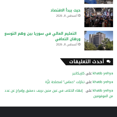
حيث يبدأ الاقتصاد
أغسطس 8, 2026
التعليم العالي في سوريا بين وهم التوسع
ورهان التعافي
أغسطس 8, 2026
أحدث التعليقات
khatib yehya
على
كاريكاتير
khatib yehya
على
تنازلت “حماس” لمصلحة غزّة
khatib yehya
على
إنهاء الخلاف في عين منين بريف دمشق وإفراج عن عدد
من الموقوفين