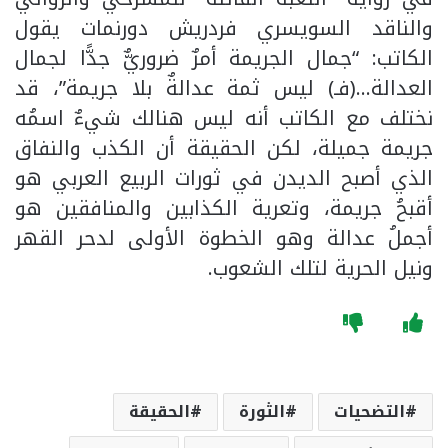
والناقد السويسري فردريش دورنمات يقول
الكاتب: “جمال الجريمة أمرٌ ضروريٌّ جدًّا لجمال
العدالة…(فـ) ليس ثمة عدالةٌ بلا جريمة”، قد
نختلف مع الكاتب أنه ليس هنالك شيءٌ اسمُه
جريمة جميلة، لكن الحقيقة أن الكذب والنفاق
الذي أصبح الديدن في ثورات الربيع العربي هو
أقبحُ جريمة، وتعرية الكذابين والمنافقين هو
أجملُ عدالة وهو الخطوة الأولى لدحر القهر
ونيل الحرية لتلك الشعوب.
التضحيات
الثورة
الحقيقة