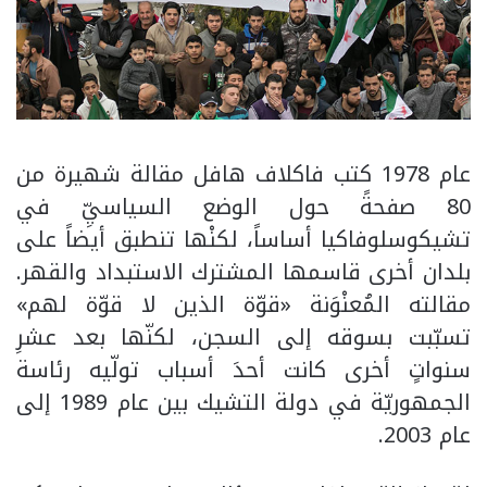
عام 1978 كتب فاكلاف هافل مقالة شهيرة من
80 صفحةً حول الوضع السياسيِّ في
تشيكوسلوفاكيا أساساً، لكنْها تنطبق أيضاً على
بلدان أخرى قاسمها المشترك الاستبداد والقهر.
مقالته المُعنْوَنة «قوّة الذين لا قوّة لهم»
تسبّبت بسوقه إلى السجن، لكنّها بعد عشرِ
سنواتٍ أخرى كانت أحدَ أسباب تولّيه رئاسة
الجمهوريّة في دولة التشيك بين عام 1989 إلى
عام 2003.