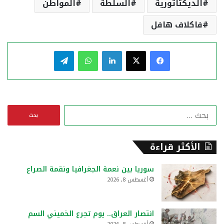
الديكتاتورية
السلطة
المواطن
فاكلاف هافل
فيسبوك
‫X
لينكدإن
واتساب
تيلقرام
ا
ل
ب
ح
الأكثر قراءة
ث
ع
سوريا بين نعمة الجغرافيا ونقمة الصراع
ن
أغسطس 8, 2026
:
انتصار العراق.. يوم تجرع الخميني السم