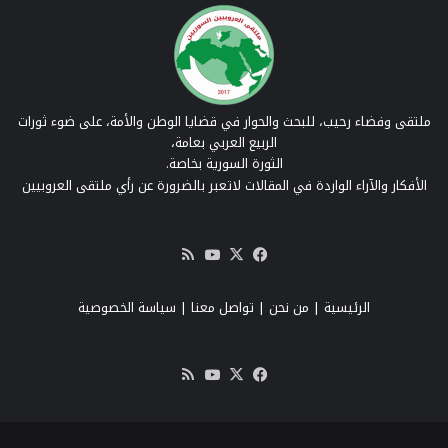
ملتقى وفضاء رحيب، للبحث والحوار في قضايا الوطن والأمة، على ضوء ثورات
الربيع العربي بعامة،
الثورة السورية بخاصة.
الأفكار والآراء الواردة في المقالات لاتعبر بالضرورة عن رأي ملتقى العروبيين
‫X
فيسبوك
‫YouTube
ملخص
الموقع
RSS
الرئيسية
|
من نحن
|
تواصل معنا
| سياسة الخصوصية
‫X
فيسبوك
‫YouTube
ملخص
الموقع
RSS