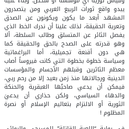
وقياس ثورية أيِّ مؤسسة أو شخص. وبناءً عليه
يبدو واقع ثورات الربيع العربي ومن يتصدرون
المشهد أبعد ما يكون ويكونون عن الصدق
وتعرية الحقيقة، لذلك علينا أن ندرك الخط الذي
يفصل الثائر عن المتسلق وطالب السلطة، ألا
وهو قدرته على الصدح بالحق والحقيقة كما
هي دون أقنعة تجميلية، أما البراغماتية
وسياسة خطوة بخطوة التي كانت فيروساً أصاب
معظم الثائرين وقبلهم الأجسام والمؤسسات
الدينية ورجالاتها منذ زمن بعيد إلا من رحم ربي،
فيمكن أن يدعي صاحبُها العبقرية والحنكة
والدهاء السياسي، ولكن حذاري أن يدعيَ
الثورية أو الالتزام بتعاليم الإسلام أو نصرة
المظلوم !
في رواية “اللعبة القاتلة” للمسرحي والروائي