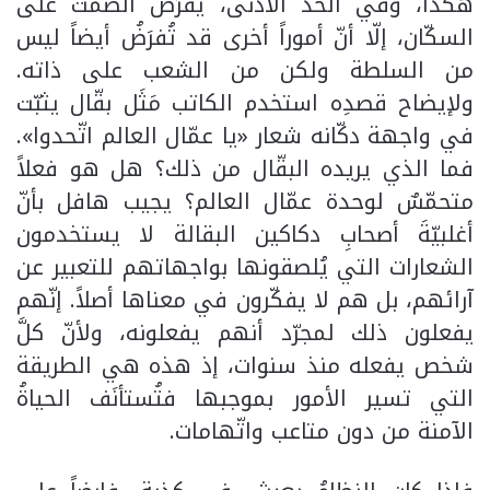
هكذا، وفي الحدّ الأدنى، يُفرَضُ الصمتُ على
السكّان، إلّا أنّ أموراً أخرى قد تُفرَضُ أيضاً ليس
من السلطة ولكن من الشعب على ذاته.
ولإيضاح قصدِه استخدم الكاتب مَثَل بقّال يثبّت
في واجهة دكّانه شعار «يا عمّال العالم اتّحدوا».
فما الذي يريده البقّال من ذلك؟ هل هو فعلاً
متحمّسٌ لوحدة عمّال العالم؟ يجيب هافل بأنّ
أغلبيّةَ أصحابِ دكاكين البقالة لا يستخدمون
الشعارات التي يُلصقونها بواجهاتهم للتعبير عن
آرائهم، بل هم لا يفكّرون في معناها أصلاً. إنّهم
يفعلون ذلك لمجرّد أنهم يفعلونه، ولأنّ كلَّ
شخص يفعله منذ سنوات، إذ هذه هي الطريقة
التي تسير الأمور بموجبها فتُستأنَف الحياةُ
الآمنة من دون متاعب واتّهامات.