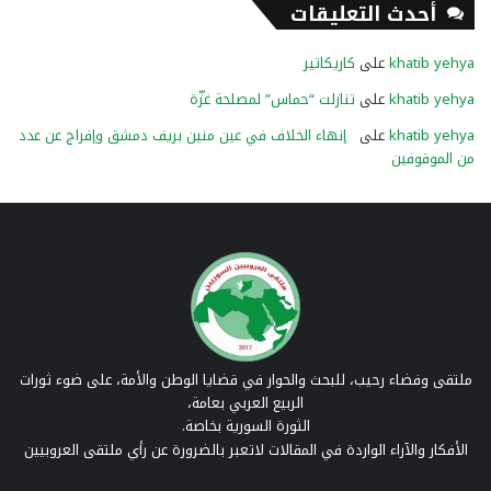
أحدث التعليقات
khatib yehya
على
كاريكاتير
khatib yehya
على
تنازلت “حماس” لمصلحة غزّة
khatib yehya
على
إنهاء الخلاف في عين منين بريف دمشق وإفراج عن عدد
من الموقوفين
ملتقى وفضاء رحيب، للبحث والحوار في قضايا الوطن والأمة، على ضوء ثورات
الربيع العربي بعامة،
الثورة السورية بخاصة.
الأفكار والآراء الواردة في المقالات لاتعبر بالضرورة عن رأي ملتقى العروبيين