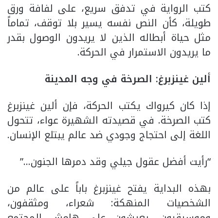
كتب الرواية في تدفق سريع، على لفافة ورق
طويلة، كأن النص نفسه يسير بلا توقف، تماماً
مثل حياة أبطاله الذين لا يريدون الوصول بقدر
ما يريدون الاستمرار في الحركة.
ألين غينزبرغ: الصرخة في وجه المدينة
إذا كان كيرواك يكتب الحركة، فإن ألين غينزبرغ
كتب الصرخة. في قصيدته الشهيرة عواء، تتحول
اللغة إلى احتجاج وجودي ضد عالم يبتلع الإنسان.
“رأيت أفضل عقول جيلي وقد دمرها الجنون…”
بهذه البداية يفتح غينزبرغ باباً على عالم من
الشخصيات المنهكة: شعراء، ومثقفون،
وموسيقيون، يعيشون على هامش المجتمع