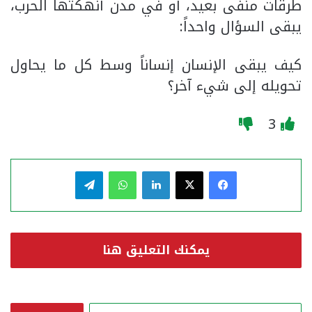
طرقات منفى بعيد، أو في مدن أنهكتها الحرب،
يبقى السؤال واحداً:
كيف يبقى الإنسان إنساناً وسط كل ما يحاول
تحويله إلى شيء آخر؟
3
فيسبوك
‫X
لينكدإن
واتساب
تيلقرام
يمكنك التعليق هنا
ا