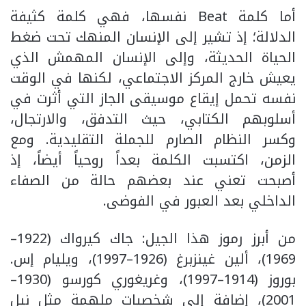
أما كلمة Beat نفسها، فهي كلمة كثيفة
الدلالة؛ إذ تشير إلى الإنسان المنهك تحت ضغط
الحياة الحديثة، وإلى الإنسان المهمش الذي
يعيش خارج المركز الاجتماعي، لكنها في الوقت
نفسه تحمل إيقاع موسيقى الجاز التي أثرت في
أسلوبهم الكتابي، حيث التدفق، والارتجال،
وكسر النظام الصارم للجملة التقليدية. ومع
الزمن، اكتسبت الكلمة بعداً روحياً أيضاً، إذ
أصبحت تعني عند بعضهم حالة من الصفاء
الداخلي بعد العبور في الفوضى.
من أبرز رموز هذا الجيل: جاك كيرواك (1922–
1969)، ألين غينزبرغ (1926–1997)، ويليام إس.
بوروز (1914–1997)، وغريغوري كورسو (1930–
2001)، إضافة إلى شخصيات ملهمة مثل نيل