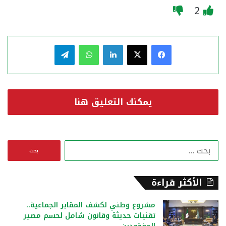
2
فيسبوك
‫X
لينكدإن
واتساب
تيلقرام
يمكنك التعليق هنا
ا
ل
ب
ح
الأكثر قراءة
ث
ع
مشروع وطني لكشف المقابر الجماعية..
ن
تقنيات حديثة وقانون شامل لحسم مصير
: