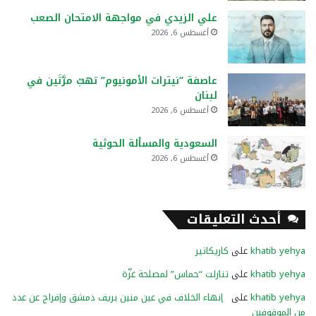
علي الزيدي في مواجهة الامتحان الصعب
أغسطس 6, 2026
عاصفة “نيترات الأمونيوم” تهبّ مرَّتَين في
لبنان
أغسطس 6, 2026
السعودية والمسألة الحوثية
أغسطس 6, 2026
أحدث التعليقات
khatib yehya
على
كاريكاتير
khatib yehya
على
تنازلت “حماس” لمصلحة غزّة
khatib yehya
على
إنهاء الخلاف في عين منين بريف دمشق وإفراج عن عدد
من الموقوفين