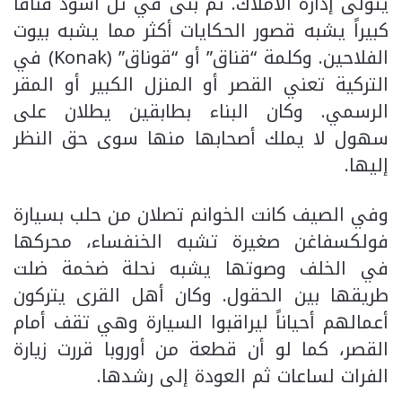
يتولى إدارة الأملاك. ثم بنى في تل أسود قناقاً
كبيراً يشبه قصور الحكايات أكثر مما يشبه بيوت
الفلاحين. وكلمة “قناق” أو “قوناق” (Konak) في
التركية تعني القصر أو المنزل الكبير أو المقر
الرسمي. وكان البناء بطابقين يطلان على
سهول لا يملك أصحابها منها سوى حق النظر
إليها.
وفي الصيف كانت الخوانم تصلان من حلب بسيارة
فولكسفاغن صغيرة تشبه الخنفساء، محركها
في الخلف وصوتها يشبه نحلة ضخمة ضلت
طريقها بين الحقول. وكان أهل القرى يتركون
أعمالهم أحياناً ليراقبوا السيارة وهي تقف أمام
القصر، كما لو أن قطعة من أوروبا قررت زيارة
الفرات لساعات ثم العودة إلى رشدها.