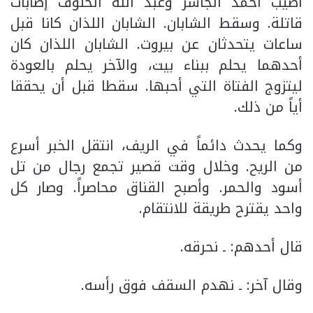
أصيب أحمد الجاسر وعبد الله الخلوف إصابات
قاتلة. وسقط الشابان. الشابان اللذان كانا قبل
ساعات يتحدثان عن بيروت. الشابان اللذان كان
أحدهما يحلم ببناء بيت، والآخر يحلم بالعودة
ليتزوج الفتاة التي أحبها. سقطا قبل أن يحققا
أياً من ذلك.
وكما يحدث دائماً في الريف، انتقل الخبر أسرع
من الريح. وخلال وقت قصير تجمع رجال من تل
أسود والحمر. وأصبح القناق محاصراً. وصار كل
واحد يقترح طريقة للانتقام.
قال أحدهم: ـ نحرقه.
وقال آخر: ـ نهدم السقف فوق رأسه.