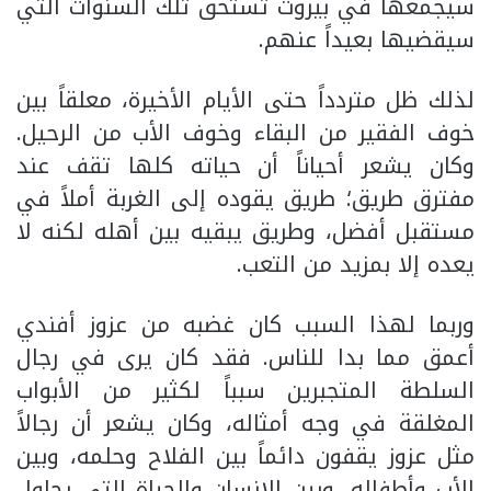
سيجمعها في بيروت تستحق تلك السنوات التي
سيقضيها بعيداً عنهم.
لذلك ظل متردداً حتى الأيام الأخيرة، معلقاً بين
خوف الفقير من البقاء وخوف الأب من الرحيل.
وكان يشعر أحياناً أن حياته كلها تقف عند
مفترق طريق؛ طريق يقوده إلى الغربة أملاً في
مستقبل أفضل، وطريق يبقيه بين أهله لكنه لا
يعده إلا بمزيد من التعب.
وربما لهذا السبب كان غضبه من عزوز أفندي
أعمق مما بدا للناس. فقد كان يرى في رجال
السلطة المتجبرين سبباً لكثير من الأبواب
المغلقة في وجه أمثاله، وكان يشعر أن رجالاً
مثل عزوز يقفون دائماً بين الفلاح وحلمه، وبين
الأب وأطفاله، وبين الإنسان والحياة التي يحاول