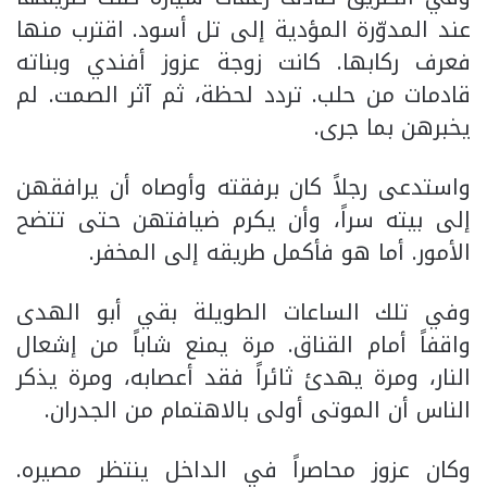
عند المدوّرة المؤدية إلى تل أسود. اقترب منها
فعرف ركابها. كانت زوجة عزوز أفندي وبناته
قادمات من حلب. تردد لحظة، ثم آثر الصمت. لم
يخبرهن بما جرى.
واستدعى رجلاً كان برفقته وأوصاه أن يرافقهن
إلى بيته سراً، وأن يكرم ضيافتهن حتى تتضح
الأمور. أما هو فأكمل طريقه إلى المخفر.
وفي تلك الساعات الطويلة بقي أبو الهدى
واقفاً أمام القناق. مرة يمنع شاباً من إشعال
النار، ومرة يهدئ ثائراً فقد أعصابه، ومرة يذكر
الناس أن الموتى أولى بالاهتمام من الجدران.
وكان عزوز محاصراً في الداخل ينتظر مصيره.