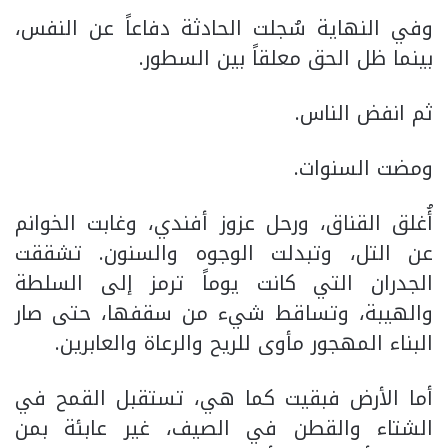
وفي النهاية سُجلت الحادثة دفاعاً عن النفس،
بينما ظل الحق معلقاً بين السطور.
ثم انفض الناس.
ومضت السنوات.
أُغلق القناق، ورحل عزوز أفندي، وغابت الخوانم
عن التل، وتبدلت الوجوه والسنون. تشققت
الجدران التي كانت يوماً ترمز إلى السلطة
والهيبة، وتساقط شيء من سقفها، حتى صار
البناء المهجور مأوى للريح والرعاة والعابرين.
أما الأرض فبقيت كما هي، تستقبل القمح في
الشتاء والقطن في الصيف، غير عابئة بمن