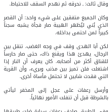
وقال ثالث: ـ نحرقه ثم نهدم السقف للاحتياط.
وكان الجميع متفقين على شيء واحد: أن القصر
الذي بُني ليُظهر الهيبة صار فجأة يشبه سجناً
كبيراً لمن احتمى بداخله.
لكن أبا الهدى وقف في وجه الغضب. تنقل بين
الرجال، يهدئ هذا ويقنع ذاك، حتى صار حارساً
للقناق أكثر من أصحابه. كان يعرف أن النار إذا
اشتعلت فلن تميز بين مذنب وبريء، وأن القرية
التي فقدت شابين لا تحتمل مأساة أخرى.
وأرسل رعفات على عجل إلى المخفر ليأتي
بالشرطة قبل أن تنفلت الأمور نهائياً.
وفي الطريق صادف رعفات سيارة ضلت طريقها