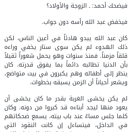
فيضحك أحمد: ـ الزوجة والأولاد؟
فيخفض عبد الله رأسه دون جواب.
كان عبد الله يبدو هادئاً في أعين الناس، لكن
ذلك الهدوء لم يكن سوى ستار يخفي وراءه
قلقاً مزمناً. فمنذ سنوات وهو يحمل شعوراً ثقيلاً
بأن الدنيا تطالبه دائماً بما يفوق قدرته. كان
ينظر إلى أطفاله وهم يكبرون في بيت متواضع،
ويشعر أحياناً أن الزمن يسبقه بخطوات.
لم يكن يخشى الغربة بقدر ما كان يخشى أن
يعود منها ليجد أبناءه قد كبروا من دونه. وكان
كلما جلس مساءً عند باب بيته، يسمع ضحكاتهم
في الداخل، فيتساءل إن كانت النقود التي