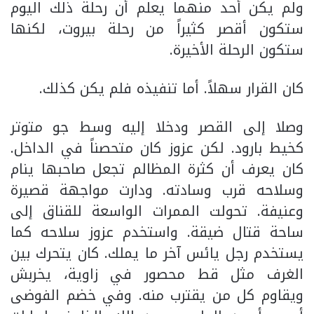
ولم يكن أحد منهما يعلم أن رحلة ذلك اليوم
ستكون أقصر كثيراً من رحلة بيروت، لكنها
ستكون الرحلة الأخيرة.
كان القرار سهلاً. أما تنفيذه فلم يكن كذلك.
وصلا إلى القصر ودخلا إليه وسط جو متوتر
كخيط بارود. لكن عزوز كان متحصناً في الداخل.
كان يعرف أن كثرة المظالم تجعل صاحبها ينام
وسلاحه قرب وسادته. ودارت مواجهة قصيرة
وعنيفة. تحولت الممرات الواسعة للقناق إلى
ساحة قتال ضيقة. واستخدم عزوز سلاحه كما
يستخدم رجل يائس آخر ما يملك. كان يتحرك بين
الغرف مثل قط محصور في زاوية، يخربش
ويقاوم كل من يقترب منه. وفي خضم الفوضى