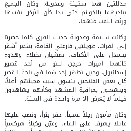
مدللتين هما سكينة وعدوية. وكان الجميع
يناديهما بالخوانم حتى بدا كأن الأرض نفسها
ورثت اللقب منهما.
وكانت سليمة وعدوية حديث القرى كلما حضرتا
إلى الفرات. طويلتين فارعتي القامة، بشعر أشقر
ينسدل على الأكتاف، تمشيان بخيلاء وهدوء
كأنهما أميرات خرجن للتو من أحد قصور
إسطنبول. وحين تظهر إحداهما في باحة القصر
كان بعض الفلاحين ينسون سبب مجيئهم أصلاً،
وينشغلون بمراقبة المشهد وكأنهم يشاهدون
فيلماً لا يُعرض إلا مرة واحدة في السنة.
وكان مأمون رجلاً عملياً. حفر بئراً، ونصب عليها
عاملا يشرف على الماء، وعيّن وكيلاً شركسياً