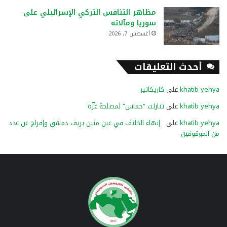
مظاهر التنافس التركي الإسرائيلي على
سوريا ومآلاته
أغسطس 7, 2026
أحدث التعليقات
khatib yehya
على
كاريكاتير
khatib yehya
على
تنازلت “حماس” لمصلحة غزّة
khatib yehya
على
إنهاء الخلاف في عين منين بريف دمشق وإفراج عن عدد
من الموقوفين