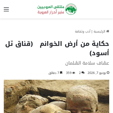
الق
الرئيسية
|
أدب وثقافة
حكاية من أرض الخوانم (قناق تل
أسود)
عسَّاف سلامة السَّلمان
يونيو 7, 2026
2
359
7 دقائق