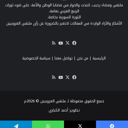
ملتقى وفضاء رحيب، للبحث والحوار في قضايا الوطن والأمة، على ضوء ثورات
الربيع العربي بعامة،
الثورة السورية بخاصة.
الأفكار والآراء الواردة في المقالات لاتعبر بالضرورة عن رأي ملتقى العروبيين
‫X
فيسبوك
‫YouTube
ملخص
الموقع
RSS
الرئيسية
|
من نحن
|
تواصل معنا
| سياسة الخصوصية
‫X
فيسبوك
‫YouTube
ملخص
الموقع
RSS
جميع الحقوق محفوظة لـ ملتقى العروبيين © 2026م
تطوير:
أحمد الكياري