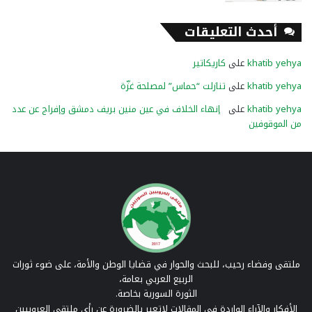
أحدث التعليقات
khatib yehya
على
كاريكاتير
khatib yehya
على
تنازلت “حماس” لمصلحة غزّة
khatib yehya
على
إنهاء الخلاف في عين منين بريف دمشق وإفراج عن عدد
من الموقوفين
ملتقى وفضاء رحيب، للبحث والحوار في قضايا الوطن والأمة، على ضوء ثورات
الربيع العربي بعامة،
الثورة السورية بخاصة.
الأفكار والآراء الواردة في المقالات لاتعبر بالضرورة عن رأي ملتقى العروبيين