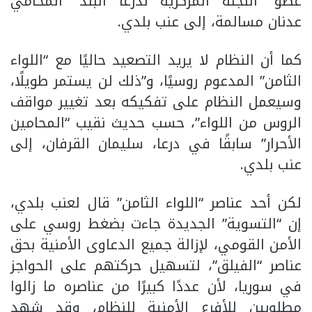
عضو “اللجنة المركزية لدرعا البلد” المحامي
عدنان مسالمة، إلى عنب بلدي.
كما أن النظام لا يريد التصعيد حاليًا مع “اللواء
الثامن” المدعوم روسيًا، و”ذلك لن يستمر طويلًا،
وسيعمل النظام على تفكيكه بعد تغيير مواقف
الروس من اللواء”، حسب حديث نقيب “المحامين
الأحرار” سابقًا في درعا، سليمان القرفان، إلى
عنب بلدي.
لكن أحد عناصر “اللواء الثامن” قال لعنب بلدي،
إن “التسوية” الجديدة جاءت بضغط روسي على
الأمن القومي، لإزالة جميع الدعاوى الأمنية بحق
عناصر “الفيلق”، لتسهيل حركتهم على الحواجز
في سوريا، لأن عددًا كبيرًا من عناصره ما زالوا
مطلوبين للأفرع الأمنية للنظام، وقد شهد