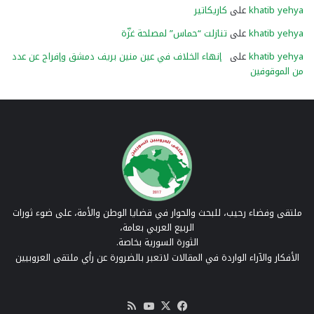
khatib yehya
على
كاريكاتير
khatib yehya
على
تنازلت “حماس” لمصلحة غزّة
khatib yehya
على
إنهاء الخلاف في عين منين بريف دمشق وإفراج عن عدد
من الموقوفين
ملتقى وفضاء رحيب، للبحث والحوار في قضايا الوطن والأمة، على ضوء ثورات
الربيع العربي بعامة،
الثورة السورية بخاصة.
الأفكار والآراء الواردة في المقالات لاتعبر بالضرورة عن رأي ملتقى العروبيين
‫X
فيسبوك
‫YouTube
ملخص