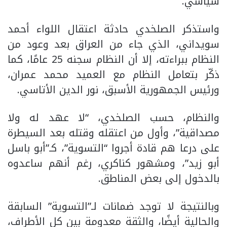
سياسي.
واستذكر الصلخدي حادثة اعتقال اللواء أحمد
سويداني، الذي جاء من العراق بعد وعود من
النظام ببراءته، إلا أن النظام سجنه 25 عامًا، كما
ذكّر بتعامل النظام مع العميد محمد عمران،
ورئيس الجمهورية الأسبق، نور الدين الأتاسي.
والنظام، حسب الصلخدي، “لا عهد له ولا
مصداقية”، وأول من اعتقله وقتله بعد السيطرة
على درعا هم قادة أجروا “التسوية”، كـ”أبو باسل
أبو زيد”، ومشهور كناكري، رغم أنهم ساعدوه
بالدخول إلى بعض المناطق.
وبالنتيجة لا توجد ضمانات لـ”التسوية” السابقة
والحالية أيضًا، والثقة معدومة بين كل الأطراف،