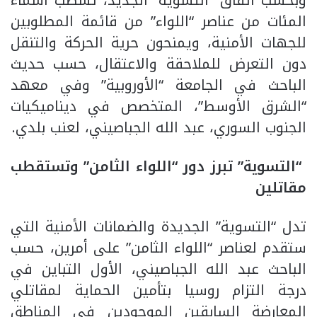
وبحسب اتفاق “التسوية” الجديد، تشطب أسماء
المئات من عناصر “اللواء” من قائمة المطلوبين
للجهات الأمنية، ويمنحون حرية الحركة والتنقل
دون التعرض للملاحقة والاعتقال، حسب حديث
الباحث في الجامعة “الأوروبية” وفي معهد
“الشرق الأوسط”، المتخصص في ديناميكيات
الجنوب السوري، عبد الله الجباصيني، لعنب بلدي.
“التسوية” تبرز دور “اللواء الثامن” وتستقطب
مقاتلين
تدل “التسوية” الجديدة والضمانات الأمنية التي
ستقدم لعناصر “اللواء الثامن” على أمرين، حسب
الباحث عبد الله الجباصيني، الأول التباين في
درجة التزام روسيا بتأمين الحماية لمقاتلي
المعارضة السابقين الموجودين في المناطق