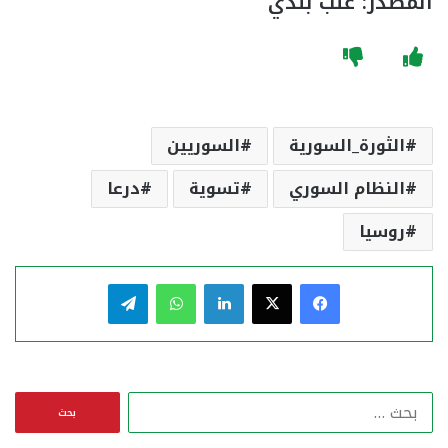
المصدر: عنب بلدي
الثورة_السورية
السوريين
النظام السوري
تسوية
درعا
روسيا
فيسبوك
‫X
لينكدإن
واتساب
تيلقرام
ا
ل
ب