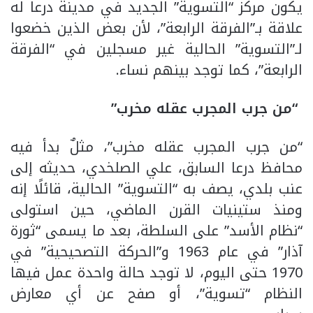
يكون مركز “التسوية” الجديد في مدينة درعا له
علاقة بـ”الفرقة الرابعة”، لأن بعض الذين خضعوا
لـ”التسوية” الحالية غير مسجلين في “الفرقة
الرابعة”، كما توجد بينهم نساء.
“من جرب المجرب عقله مخرب”
“من جرب المجرب عقله مخرب”، مثلٌ بدأ فيه
محافظ درعا السابق، علي الصلخدي، حديثه إلى
عنب بلدي، يصف به “التسوية” الحالية، قائلًا إنه
ومنذ ستينيات القرن الماضي، حين استولى
“نظام الأسد” على السلطة، بعد ما يسمى “ثورة
آذار” في عام 1963 و”الحركة التصحيحية” في
1970 حتى اليوم، لا توجد حالة واحدة عمل فيها
النظام “تسوية”، أو صفح عن أي معارض