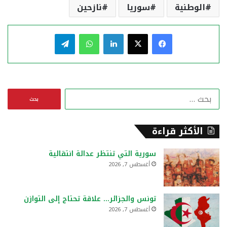
الوطنية
سوريا
نازحين
فيسبوك
‫X
لينكدإن
واتساب
تيلقرام
ا
ل
ب
ح
الأكثر قراءة
ث
ع
سورية التي تنتظر عدالة انتقالية
ن
أغسطس 7, 2026
:
تونس والجزائر… علاقة تحتاج إلى التوازن
أغسطس 7, 2026