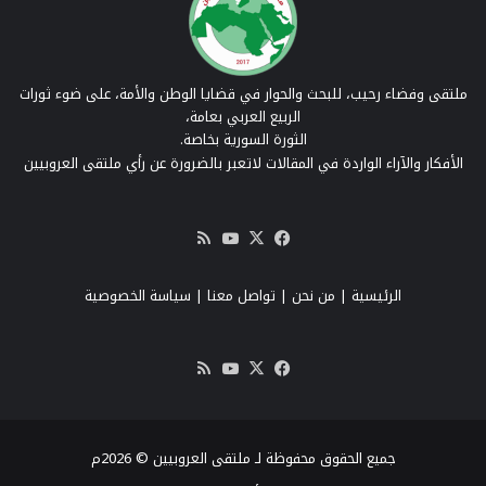
ملتقى وفضاء رحيب، للبحث والحوار في قضايا الوطن والأمة، على ضوء ثورات
الربيع العربي بعامة،
الثورة السورية بخاصة.
الأفكار والآراء الواردة في المقالات لاتعبر بالضرورة عن رأي ملتقى العروبيين
‫X
فيسبوك
‫YouTube
ملخص
الموقع
RSS
الرئيسية
|
من نحن
|
تواصل معنا
| سياسة الخصوصية
‫X
فيسبوك
‫YouTube
ملخص
الموقع
RSS
جميع الحقوق محفوظة لـ ملتقى العروبيين © 2026م