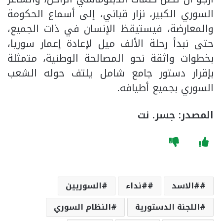
السوري الكبير، نزار قباني، إلى أسماع الحكومة
والمعارضة، فيستيقظ الإنسان في ذات الجميع،
حتى نبدأ رحلة الألف ميل لإعادة إعمار سوريا،
بخطوات واثقة نحو المصالحة الوطنية، متمثلة
بإقرار دستور جامع شامل يلتف حوله الشعب
السوري بجميع أطيافه.
المصدر: جسر. نت
#الاسد
#نداء
السوريين
اللجنة الدستورية
النظام السوري