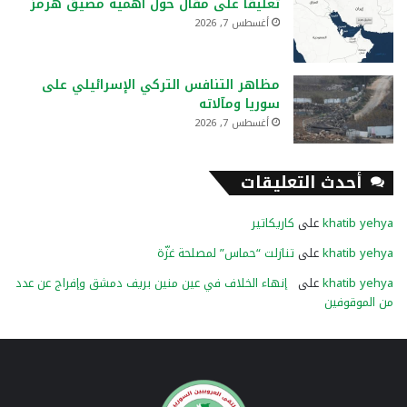
تعليقًا على مقال حول أهمية مضيق هرمز
أغسطس 7, 2026
مظاهر التنافس التركي الإسرائيلي على
سوريا ومآلاته
أغسطس 7, 2026
أحدث التعليقات
khatib yehya
على
كاريكاتير
khatib yehya
على
تنازلت “حماس” لمصلحة غزّة
khatib yehya
على
إنهاء الخلاف في عين منين بريف دمشق وإفراج عن عدد
من الموقوفين