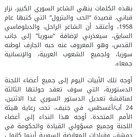
بهذه الكلمات ينهي الشاعر السوري الكبير، نزار
قباني، قصيدة “الحب والبترول” التي كتبها عام
1958، وأعتقد أن الشاعر الراحل، والدبلوماسي
السابق، سيعذرني لإضافة “سوريا” إلى جانب
القدس، وهو المعروف عنه حبه الجارف لوطنه
سوريا، ولجميع الشعوب العربية، والإنسانية
جمعاء.
أوجه تلك الأبيات اليوم إلى جميع أعضاء اللجنة
الدستورية، التي سوف تعقد جولتها الثالثة
لمناقشة تعديل الدستور السوري غدا الاثنين،
24 آب/أغسطس، في جنيف، تحت رعاية هيئة
الأمم المتحدة. أوجه هذا النداء إلى أعضاء
اللجنة وجميع مسؤولي القيادة والحكومة في
دمشق، وقيادات المعارضة السورية أينما كانوا ،