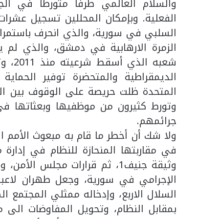
والسلام العالمي طرفا متورطا في الج
الفعلية. وبإمكان المحللين تسجيل عشرات
السلبي في سورية، والذي انحرف باستمرار 
الزمرة الارهابية في دمشق، والذي لم يب
شعبه 
الديمقراطية والمتحضرة توفير الحماية
المتحدة ظلت حريصة على الوقوف بين ال
وتورط كثيرون من موظفيها وبعثاتها في 
جرائمهم.
ولا شك أن أخطر ما قام به مبعوث الأمم 
في مقاربتها المنحازة للنظام في إدارة 
الإجرامي في سورية، وجعل طهران لاعبا 
السلال الاربع، وإدخاله ممثلي المجتمع
بمقابل النظام، وتحويل المفاوضات الى