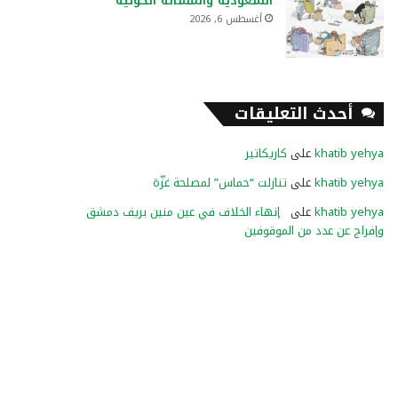
السعودية والمسألة الحوثية
أغسطس 6, 2026
أحدث التعليقات
khatib yehya
على
كاريكاتير
khatib yehya
على
تنازلت “حماس” لمصلحة غزّة
khatib yehya
على
إنهاء الخلاف في عين منين بريف دمشق
وإفراج عن عدد من الموقوفين