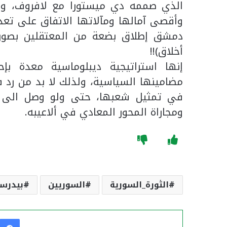
الذي صممه دي ميستورا مع لافروف، 
وأقصى آمالها ومآلاتها الاتفاق على تع
دمشق إطلاق بضعة من المعتقلين بصورة إف
أخلاق)!!
إنها استراتيجية ديبلوماسية معدة بإ
مضامينها السياسية، ولذلك لا بد من رد ف
في تمثيل شعبها، حتى ولو وصل الى ال
ومجاراة المحور المعادي في ألاعيبه.
الثورة_السورية
السوريين
بيدرس