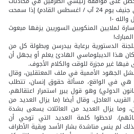
(حصل على موافقة رئيسي الطرفين في محادثات
اللجنة الدستورية على الاجتماع مجددا في جنيف يوم 24 آب / اغسطس القادم) إذا سمحت
والله -!
 سارة لملايين المنكوبين السوريين يزفها مبعوث
لمبارك!
جنة الدستورية برعاية بيدرسن وبطولة كل من
 كان هذا الديبلوماسي الهادئ يعلم أو يجهل أن
 فيها غير مجزرة للوقت والكلام الأجوف.
شل الجهود الأممية في ملف المعتقلين، وقال
ل هي في الواقع، مسألة حقوق إنسان، تتطلب
ون الدولي) وهو قول يبرر استمرار اعتقالهم،
القريب العاجل. وقال أيضا (ما يزال العديد من
، وما يزال العديد من العائلات يسعى بشدة
ئهم). لاحظوا كلمة العديد التي توحي أن
لك لم ينس مناشدة بشار الأسد وبقية الأطراف