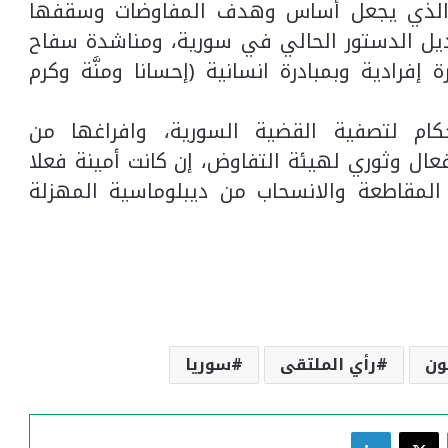
والذي يجعل أساس وهدف المفاوضات وسقفها
ديل الدستور الحالي في سورية، ومناشدة سفاح
رادية وبمبادرة انسانية (إحسانا ومنَّة وكرم
حكام لتصفية القضية السورية، وافراغها من
عال وثوري لهيئة التفاوض، إن كانت أمينة فعلا
مقاطعة والانسحاب من ديبلوماسية المهزلة
ون
رأي الملتقى
سوريا
فيسبوك
‫X
لينكدإن