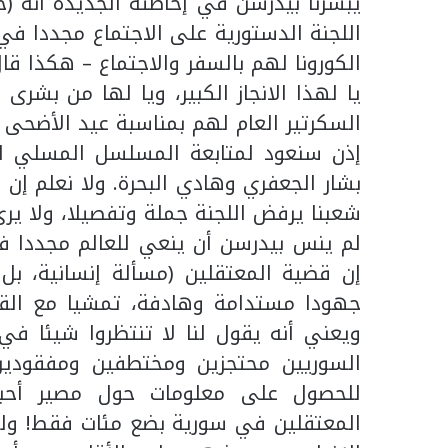
يبشرنا بيدرسن في إحاطته الجديدة أنه 
الكورونا لهم بالسفر والاجتماع – هكذا قال 
يا لهذا الانجاز الكبير، ويا لها من بشرى
السكرتير العام لهم بمناسبة عيد الأضحى ا
إذن سنعود لمتابعة المسلسل المسلي لل
بشار الجعفري وهادي البحرة. ولا نعلم إن
شعبنا يرفض اللجنة جملة وتفصيلا، ولا يرى
لم ينس بيدرسن أن ينعي للعالم مجددا ف
إن قضية المعتقلين (مسألة إنسانية، ب
جهودا مستدامة وهادفة، تمشيا مع القان
ويعني أنه يقول لنا لا تنتظروا شيئا في 
السوريين محتجزين ومختطفين ومفقودين
للحصول على معلومات حول مصير أحبا
المعتقلين في سورية بضع مئات فقط! ولذ