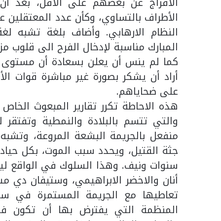
الافراج عن بعضهم على الأقل، بعد أ
الأطراف بالتساوي، وكأن عدد المعتقلين 
النظام الارهابي. وأضاف بلغة تشبه لغ
المبارك مناسبة لإدخال الفرح الى قلوب مزي
كما لم ينس أن يعلن بسعادة أن مستوى ا
أراد أن يشكر بصورة غير مباشرة قوات ال
على ضحاياهم.
هذه الاحاطة تكرر تقارير المبعوث الخاص
والتي تتسم بالبلادة والنمطية وتفتقر
منفعل بالجريمة البشعة المروعة، وتشبه
جثة القتيل، ويحدد سبب الموت، بكل حياد
سنوات ونيف. وهذا السلوك في الواقع ليس
أنان والاخضر الابراهيمي، وستيفان دي مس
تعاطيها مع الجريمة المستمرة في سور
المنظمة التي يفترض بها أن تكون فوق