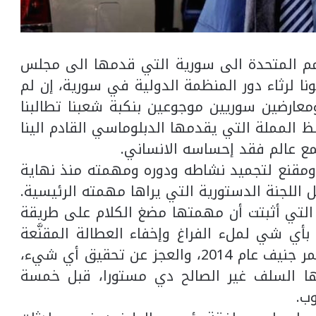
أمم المتحدة الى سورية التي قدمها الى مجلس
نا لرثاء دور المنظمة الدولية في سورية، إن لم
ومعارضين سوريين موجوعين بنكبة شعبنا تطالبنا
المملة التي يقدمها الدبلوماسي القادم الينا
ع عالم فقد إحساسه الانساني.
ومقنع لتجميد نشاطه ودوره ومهمته منذ نهاية
 اللجنة الدستورية التي يراها مهمته الرئيسية.
 التي أثبتت أن مهمتها مضغ الكلام على طريقة
ي بأي شي لملء الفراغ وإخفاء العطالة المقنَّعة
لمبعوثي المنظمة الاممية منذ فشل مؤتمر جنيف عام 2014، والعجز عن تحقيق أي شيء،
عها السلف غير الصالح دي مستورا، قبل خمسة
وب.