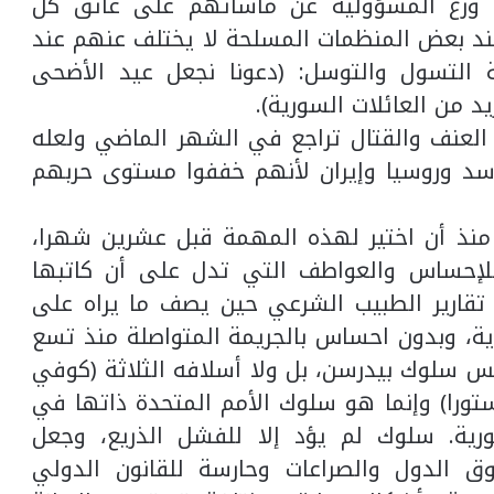
ن وزع المسؤولية عن مأساتهم على عاتق كل
عند بعض المنظمات المسلحة لا يختلف عنهم عند
ة التسول والتوسل: (دعونا نجعل عيد الأضحى
د من العائلات السورية).
لعنف والقتال تراجع في الشهر الماضي ولعله
أسد وروسيا وإيران لأنهم خففوا مستوى حربهم
 منذ أن اختير لهذه المهمة قبل عشرين شهرا،
 للإحساس والعواطف التي تدل على أن كاتبها
 تقارير الطبيب الشرعي حين يصف ما يراه على
ية، وبدون احساس بالجريمة المتواصلة منذ تسع
 سلوك بيدرسن، بل ولا أسلافه الثلاثة (كوفي
تورا) وإنما هو سلوك الأمم المتحدة ذاتها في
ية. سلوك لم يؤد إلا للفشل الذريع، وجعل
 الدول والصراعات وحارسة للقانون الدولي