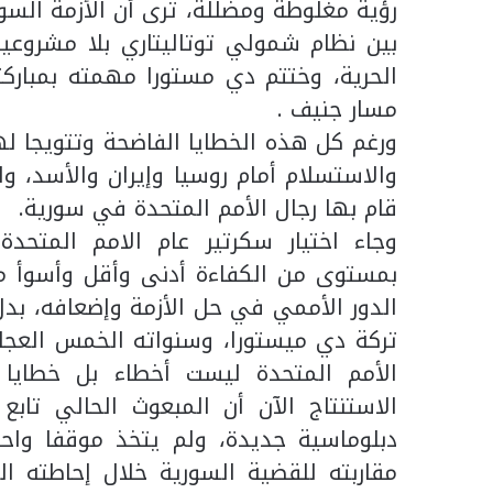
رؤية مغلوطة ومضللة، ترى أن الأزمة السو
بين نظام شمولي توتاليتاري بلا مشروع
الحرية، وختتم دي مستورا مهمته بمبار
مسار جنيف .
ورغم كل هذه الخطايا الفاضحة وتتويجا له
والاستسلام أمام روسيا وإيران والأسد، و
قام بها رجال الأمم المتحدة في سورية.
وجاء اختيار سكرتير عام الامم المتحد
بمستوى من الكفاءة أدنى وأقل وأسوأ
الدور الأممي في حل الأزمة وإضعافه، بدل
تركة دي ميستورا، وسنواته الخمس العجاف
الأمم المتحدة ليست أخطاء بل خطايا
الاستنتاج الآن أن المبعوث الحالي تابع
دبلوماسية جديدة، ولم يتخذ موقفا واح
مقاربته للقضية السورية خلال إحاطته ا