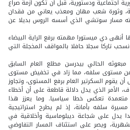
رية اجتماعية ودستورية، قبل أن تكون أزمة صراع
ية، وثورة شعب مهان ومعذب يعاني من فقدان
كته مسار سوتشي الذي أسسه الروس بديلا عن
ا أنهى دي ميستورا مهمته برفع الراية البيضاء
انسحب تاركا سجلا حافلا بالمواقف المخجلة التي
ة مبعوثه الحالي بيدرسن مطلع العام السابق
 من مستوى سلفه، مما زاد في تخفيض مستوى
 أن يقوم السكرتير العام برفع المستوى، وتجاوز
، الأمر الذي يدل دلالة قاطعة على أن أخطاء
 متعمدة تعكس خطا سياسيا. وما يعزز هذا
 مسيرة سلفه بأمانة، إذ لم يطرح استراتيجية
دا يدل على شجاعة ديبلوماسية وأخلاقية في
لشهرية، ويصر على استئناف المسار التفاوضي