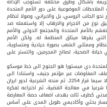
ريمة بأشكال وطرق مختلفة تستوجب الإدانة
 الملاحظات الموضوعية على دور الأمم المتحدة
نحو الجانب الروسي، بل والايراني، وصولا لنظام
ق نوع من الاجرام والارهاب إلا واستعمله ضد
الذي أسقط شرعيته منذ 2011، وتعشم بالأمم المتحدة والمجتمع الدولي والأمم
 التي يقرها ميثاق المنظمة له. ولكن الأمم
نظام وممثلي الشعب بصورة حيادية ومتساوية،
خيانة الضحية، لصالح المجرمين، والتستر على
المتحدة دي ميستورا هو الجنوح الى خط موسكو
ملف المفاوضات عبر مؤتمر جنيف، واستنادا الى
وثيقة جنيف1، ثم قرارات مجلس الأمن، ولا سيما قرار 2254. ثم منحه الشرعية لدور ايران
شرعيا في معالجة القضية، ثم اختراعه لفكرة
 المدني كطرف ثالث بهدف اضعاف حصة المعارضة
 مسار بحثي وأكاديمي طويل المدى على أساس