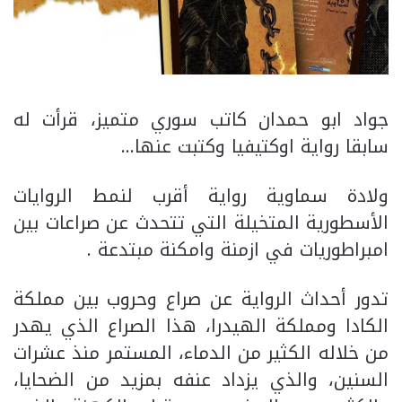
جواد ابو حمدان كاتب سوري متميز، قرأت له
سابقا رواية اوكتيفيا وكتبت عنها…
ولادة سماوية رواية أقرب لنمط الروايات
الأسطورية المتخيلة التي تتحدث عن صراعات بين
امبراطوريات في ازمنة وامكنة مبتدعة .
تدور أحداث الرواية عن صراع وحروب بين مملكة
الكادا ومملكة الهيدرا، هذا الصراع الذي يهدر
من خلاله الكثير من الدماء، المستمر منذ عشرات
السنين، والذي يزداد عنفه بمزيد من الضحايا،