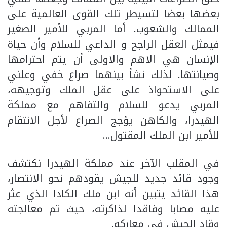
بعضها بعضا لتسيطر تلك القوى العالمية على
الممالك والشعوب. أما المربي للأمير الصغير
فيمثل العقل الراجح و الداعي للسلام وأن حياة
الإنسان هي الاهم والاولى أن يتم احترامها
وصيانتها. لذلك نشأ بينهما صراع خفي وعلني
على الاستحواذ على عقل الملك وتوجيهه،
المربي يدعو للسلام والتفاهم مع مملكة
الهيدرا، والكاهن يؤجج الصراع لأجل الانتقام
للأمير ابن الملك المقتول…
في المقلب الآخر عند مملكة الهيدرا نكتشف
وجود قائد جديد للجيش يقودهم نحو الانتصار،
هذا القائد يتبين أنه ابن ملك الكادا الذي عثر
عليه مصابا وفاقدا لذاكرته، حيث تم معالجته
وقاد الجيش في معاركه.