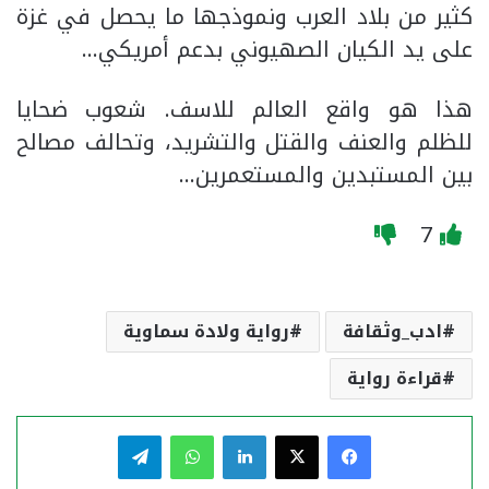
كثير من بلاد العرب ونموذجها ما يحصل في غزة
على يد الكيان الصهيوني بدعم أمريكي…
هذا هو واقع العالم للاسف. شعوب ضحايا
للظلم والعنف والقتل والتشريد، وتحالف مصالح
بين المستبدين والمستعمرين…
7
ادب_وثقافة
رواية ولادة سماوية
قراءة رواية
فيسبوك
‫X
لينكدإن
واتساب
تيلقرام