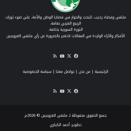
ملتقى وفضاء رحيب، للبحث والحوار في قضايا الوطن والأمة، على ضوء ثورات
الربيع العربي بعامة،
الثورة السورية بخاصة.
الأفكار والآراء الواردة في المقالات لاتعبر بالضرورة عن رأي ملتقى العروبيين
‫X
فيسبوك
‫YouTube
ملخص
الموقع
RSS
الرئيسية
|
من نحن
|
تواصل معنا
| سياسة الخصوصية
‫X
فيسبوك
‫YouTube
ملخص
الموقع
RSS
جميع الحقوق محفوظة لـ ملتقى العروبيين © 2026م
تطوير:
أحمد الكياري