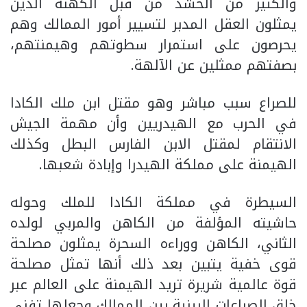
والكثير من الحشد من قبل الكهنة الذين
يمثلون العقل المدبر لتسيير أمور الممالك وهم
يحرصون على استمرار سطوتهم وهيمنتهم،
بصفتهم ممثلين عن الآلهة.
للصراع سبب مباشر وهو مقتل ابن ملك الكادا
في الحرب مع الهيدريين وأن مهمة الجيش
الانتقام لمقتل الابن الفارس البطل وكذلك
الهيمنة على مملكة الهيدرا وإبادة شعبها.
السيطرة في مملكة الكادا للملك وحوله
حاشيته المؤلفة من الكاهن والمربي لولده
الثاني، الكاهن ووراءه السحرة يمثلون مصلحة
قوى خفية يتبين بعد ذلك أنها تمثل مصلحة
قوة عالمية شريرة تريد الهيمنة على العالم عبر
خلق الصراعات البينية بين الممالك وجعلها تفني