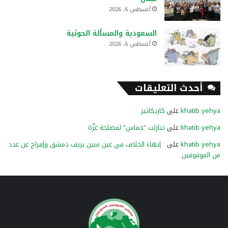
أغسطس 6, 2026
السعودية والمسألة الحوثية
أغسطس 6, 2026
أحدث التعليقات
khatib yehya
على
كاريكاتير
khatib yehya
على
تنازلت “حماس” لمصلحة غزّة
khatib yehya
على
إنهاء الخلاف في عين منين بريف دمشق وإفراج عن عدد
من الموقوفين