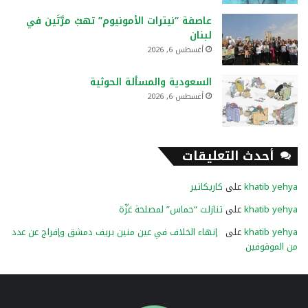
عاصفة “نيترات الأمونيوم” تهبّ مرَّتَين في
لبنان
أغسطس 6, 2026
السعودية والمسألة الحوثية
أغسطس 6, 2026
أحدث التعليقات
khatib yehya
على
كاريكاتير
khatib yehya
على
تنازلت “حماس” لمصلحة غزّة
khatib yehya
على
إنهاء الخلاف في عين منين بريف دمشق وإفراج عن عدد
من الموقوفين