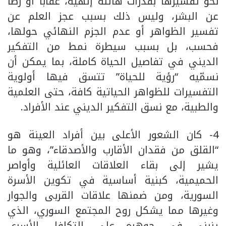
نحو تفسيرها بقدرات هائلة إلهية، عقابًا أو رضًا
عن البشر، وليس ذلك بسبب عجز العلم عن
تفسير الظواهر أو عدم الجزم النهائي حولها،
فحسب، بل بسبب سيطرة نمط من التفكير
الديني في تفاصيل الحياة كاملة، بما يمكن أن
نسمّيه “رؤية للحياة” تتسق فيها أولوية
التفسيرات للظواهر الحياتية كافة، حتى العلمية
والطبية، مع نسق التفكير الديني عند الأفراد.
4- كان الشعور الأعلى بين أفراد العينة هو
“القلق من فقدان الأقارب والأصدقاء”، وهو ما
يشير إلى بقاء العلاقات العائلية وأواصر
الحميمية، كبنية أساسية في تكوين الأسرة
السورية، ومن ضمنها علاقات القربى والجوار
وغيرها مما يشكل روح المجتمع السوري، الذي
ينبني في جوهره على التكافل الأسري