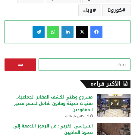
كورونا
وباء
فيسبوك
‫X
لينكدإن
واتساب
تيلقرام
ا
ل
ب
ح
الأكثر قراءة
ث
ع
مشروع وطني لكشف المقابر الجماعية..
ن
تقنيات حديثة وقانون شامل لحسم مصير
:
المفقودين
أغسطس 6, 2026
السياسي الغربي: من الرموز اللامعة إلى
صعود العاديين