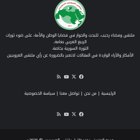
ملتقى وفضاء رحيب، للبحث والحوار في قضايا الوطن والأمة، على ضوء ثورات
الربيع العربي بعامة،
الثورة السورية بخاصة.
الأفكار والآراء الواردة في المقالات لاتعبر بالضرورة عن رأي ملتقى العروبيين
‫X
فيسبوك
‫YouTube
ملخص
الموقع
RSS
الرئيسية
|
من نحن
|
تواصل معنا
| سياسة الخصوصية
‫X
فيسبوك
‫YouTube
ملخص
الموقع
RSS