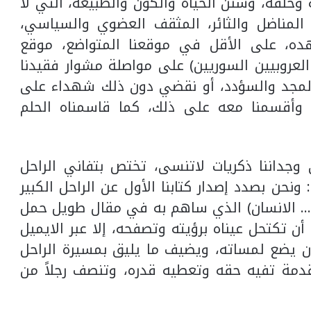
 وخلقه، وسنن الحياة والكون والطبيعة، التي لا
ا المناضل والثائر، المثقف العضوي والسياسي،
ده، على الأقل في موقعنا المتواضع، موقع
لعروبيين السوريين) على مواصلة مشوار فقيدنا
والمجد والسؤدد، أو نقضي دون ذلك شهداء على
 وأقسمنا معه على ذلك، كما قاسمناه الحلم
وجداننا ذكريات لاتنسى، تختص بتفاني الراحل
ونحن بصدد إصدار كتابنا الأول عن الراحل الكبير
 … الانسان) الذي ساهم به في مقال طويل حمل
ن تكتحل عيناه برؤيته وتصفحه، إلا عبر الايميل
أن يضع لمساته، ويضيف ما يليق بمسيرة الراحل
 مقدمة تفيه حقه وتعطيه قدره، وتنصف رجلاً من