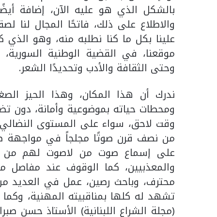
بالشكل الذي هو عليه الآن، إضافة أيضً
والاطلاع على ذلك، فاتحًا المجال لنا لصق
علينا بكل ما كنا نطلبه منه، وهو الذي كا
موقعنا، في القضية الوطنية السورية، و
وحتى الثقافة والأدب وتحديدًا الشعر.
ندرك أن هذا المكان، وهذا الحيز الصغ
ومحطات حياته بموضوعية وأمانة، دون تض
وقت لاحق، سواء على المستوى النضالي أ
من نصف قرن صوتًا مجلجاً في مواجهة طغيان
على إسماع صوت من لاصوت لهم من ال
والمعذبيين، كما الوقوف عند مفاصل م
محترف، وباحث رصين، عمل في العديد من ا
تشهد له كلها بمناقبيته المهنية، وكما ق
(مجلة الشراع اللبنانية) الأستاذ حسن صب