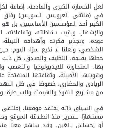
لعل الخسارة الكبرى والفادحة، إضافة لك
في (ملتقى العروبيين السوريين) رفاق أحل
الكبير أحد المؤسسين الأساسيين، بل هو صا
والإشهار، وبقيت نشاطاته، وتفاعلاته،
عوده، وتجذير فكرته وأهدافه النبيلة، د
الشخصي، ولعلنا لا نذيع سرًا، اليوم، حي
خطها بقلمه، النظيف والصادق، كل ذلك لأن
بها، المتجاوزة للايديولوجيا والتعصب وا
وهويتها الأصيلة، وثقافتها المنفتحة عل
الريادي والحضاري، خصوصًا في ظل التهدي
من مشاريع النفوذ والهيمنة والسيطرة، ومش
في السياق ذاته يفتقد موقعنا، (ملتقى ال
مستشارًا للتحرير منذ انطلاقة الموقع وح
أو إحساس بالغبن، وقد ساهم معنا منذ 