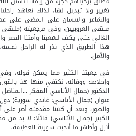
مطلق برحيلهم كجزء من إيماننا بسنن الله
تغيير ولا تبديل لها، لذلك نعاهد راحلن
والشاعر والانسان على المضي على عه
ملتقى العروبيين، وفي مرجعيته (ملتقى ا
الغالي حتى يكتب لشعبنا وأمتنا النصر 
هذا الطريق الذي نذر له الراحل نفسه،
والأمل.
في جعبتنا الكثير مما يمكن قوله، وفي 
وإخلاصه ووفائه، نكتفي منها هنا بالقول: 
الدكتور (جمال الأتاسي المفكر …المناضل
عنوان (جمال الأتاسي: غاندي سورية) دون أ
والصور، وبعد أن كتبنا مقدمته أصر على 
الكبير (جمال الأتاسي) قائلًا: لا بد من
أنبل وأطهر ما أنجبت سورية العظيمة.