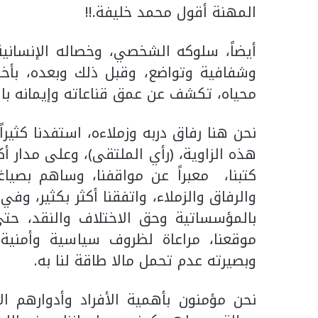
المهنة أقول محمد خليفة.!!
أيضاً، سلوكه الشخصي، وخصاله الإنساني
وشفافية وتواضع، وقبل ذلك وبعده، بأخل
محياه، تكشف عن عمق قناعاته وإيمانه بالإن
نحن هنا رفاق دربه وزملاءه، استفدنا كثيراً
هذه الزاوية، (رأي الملتقى)، وعلى مدار أك
كتبنا، معبراً عن مواقفنا، وساهم بصياغة
والرفاق والزملاء، واتفقنا أكثر بكثير، وف
بالمؤسساتية وحق الاختلاف والنقد، حتى
موقعنا، مراعاة لظروف سياسية وأمنية، 
وبصيرته عدم تحمل مالا طاقة لنا به.
نحن مؤمنون بأهمية الأفراد وأدوارهم ا