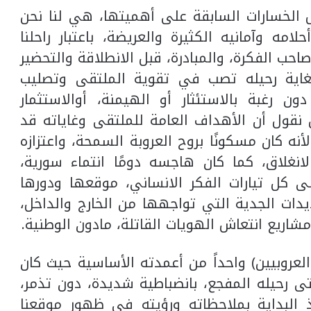
ل الخسارات السابقة على أهميتها، هي لنا نحن
امه وآمانيه الكثيرة والعريضة، باعتبار راحلنا
حب الفكرة، والمبادرة، قبل الانطلاقة والتحضير
 لغاية رحيله تصب في تقوية الملتقى وتصليب
ون رغبة بالاستئثار أو الهيمنة، أوالاستثمار
ن نقول أن الأهداف العامة للملتقى وغاياته قد
ه كان مسكونًا بروح العروبة السمحة، واعتزازه
لانغلاق، كما كان هاجسه دومًا انتماء سورية،
ى كل تيارات الفكر الانساني، موقعها ودورها
دات الجدية التي تواجهها من الخارج والداخل،
اريع انتعاش الهويات القاتلة، مادون الوطنية.
عروبيين) واحداً من أعمدته الأساسية حيث كان
تى رحيله المفجع، بانضباطية شديدة، دون تذمر،
البداية بملاحظاته ورؤيته في ظهور موقعنا