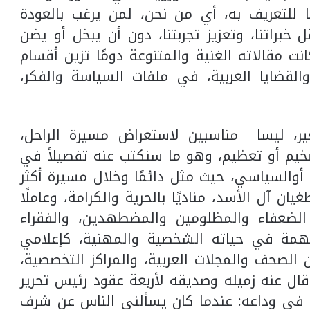
ا للتعريف به، أي من نحن، لمن يرغب بالعودة
ل خبراتنا، وتعزيز تجربتنا، دون أن يبخل أو يضن
نت مقالاته الغنية والمتنوعة دومًا تزين أقسام
القضايا العربية، في ملفات السياسة والفكر،
ير، ليسا مناسبين لاستعراض مسيرة الراحل،
خيم أو تعظيم، وهو ما سنكتب عنه تفصيلاً في
والسياسي، حيث مثل دائمًا وخلال مسيرة أكثر
 آل الأسد، مناديًا بالحرية والكرامة، وعاملًا
ضعفاء والمظلومين والمضطهدين، والفقراء
همة في حياته الشخصية والمهنية، كإعلامي
لصحف والمجلات العربية، والمراكز التخصصية،
ال عنه زميله وصديقه لأربعة عقود رئيس تحرير
را في وداعه: عندما كان يسألني الناس عن شرف