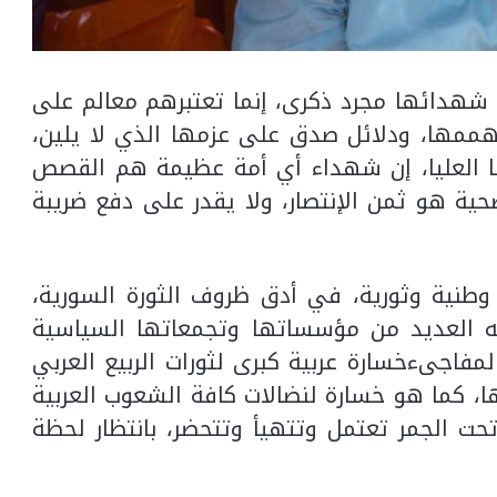
 شهدائها مجرد ذكرى، إنما تعتبرهم معالم على
ممها، ودلائل صدق على عزمها الذي لا يلين،
 العليا، إن شهداء أي أمة عظيمة هم القصص
ية هو ثمن الإنتصار، ولا يقدر على دفع ضريبة
وطنية وثورية، في أدق ظروف الثورة السورية،
نه العديد من مؤسساتها وتجمعاتها السياسية
المفاجىءخسارة عربية كبرى لثورات الربيع العربي
ا، كما هو خسارة لنضالات كافة الشعوب العربية
حت الجمر تعتمل وتتهيأ وتتحضر، بانتظار لحظة