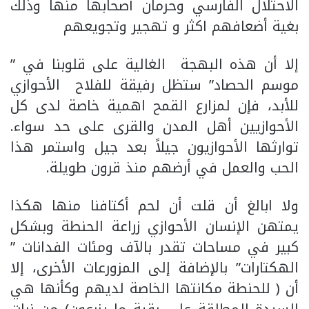
الاحتلال الفارسي وحرمان أصحابها منها وذلك
بغية أضعافهم اكثر و تهجير وتجويعهم
إلا أن هذه البهجة الغالية على قلوبنا في ”
موسم الحصاد” ستظل رفيقة للفلاح الأحوازي
للأبد، فإن لمزارع القمح اهمية خاصة لدى كل
الأحوازيين أهل المدن والقرى على حد سواء.
توارثها الأحوازيون جيلاً بعد جيل واستمر هذا
الحب والعمل في أرضهم منذ قرون طويلة.
ولا ابالغ أن قلت أن لحم أكتافنا منها هكذا
يمتهن الإنسان الأحوازي زراعة الحنطة وبشكل
كبير في مساحات تقدر بالآف ومئات الفدانات ”
الهكتارات” بالإضافة إلى المزورعات الأخرى، إلا
أن ( للحنطة مكانتها الخاصة لديهم وكأنها هي
السيدة المطلقة على بقية ما يزرعون) من نبات