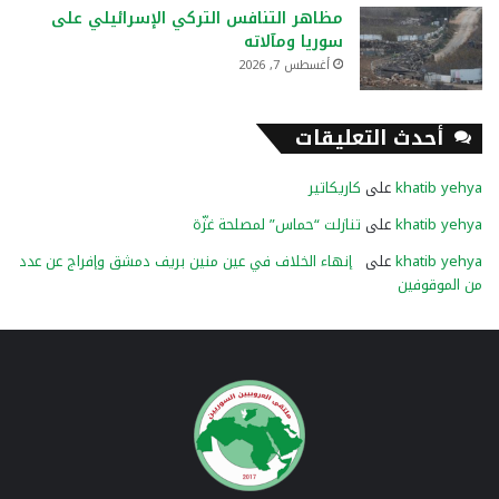
مظاهر التنافس التركي الإسرائيلي على
سوريا ومآلاته
أغسطس 7, 2026
أحدث التعليقات
khatib yehya
على
كاريكاتير
khatib yehya
على
تنازلت “حماس” لمصلحة غزّة
khatib yehya
على
إنهاء الخلاف في عين منين بريف دمشق وإفراج عن عدد
من الموقوفين