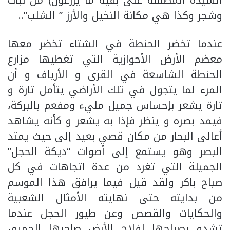
وشجر وكذا هي مكانة النخيل والأرز ” الشلب”..
عندما تخضر الحنطة في الشتاء تخضر معها
معضم الأرض الأحوازية التي تغطيها مزارع
الحنطة الشاسعة في القرى و الأرياف و أن
المرء لما يتجول في تلك الأراضي يتأمل تارة و
تارة يشعر بإحساس جميل مليء ومفعم بالبركة،
فيمد بصره و ينظر فإذا به يشعر و كأنه يشاهد
أعالى البحار من مكان قصي بعيد إلى حيث يمتد
البصر وهو يستمع إلى أصوات “ديكة الحجل”
الجميلة التي تغرد من عدة اتجاهات في كل
صباح باكر ولقد قيل فيما يرافق هذا الموسم
من بدايته حتى نهايته الأمثال الشعبية
والحكايات والقصص وعن طيور الحجل عندما
تشدو بصياحها لفلاح الأرض صاحبها الحميم،