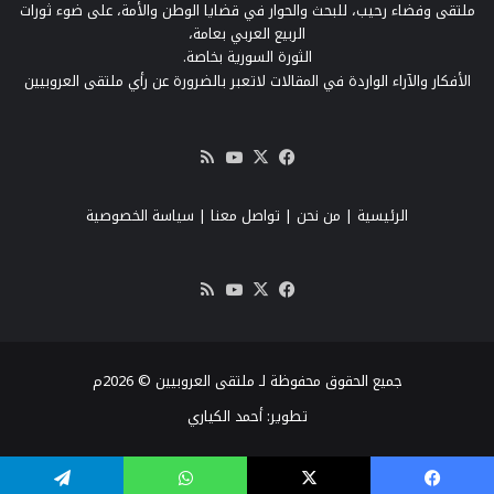
ملتقى وفضاء رحيب، للبحث والحوار في قضايا الوطن والأمة، على ضوء ثورات
الربيع العربي بعامة،
الثورة السورية بخاصة.
الأفكار والآراء الواردة في المقالات لاتعبر بالضرورة عن رأي ملتقى العروبيين
‫X
فيسبوك
‫YouTube
ملخص
الموقع
RSS
الرئيسية
|
من نحن
|
تواصل معنا
| سياسة الخصوصية
‫X
فيسبوك
‫YouTube
ملخص
الموقع
RSS
جميع الحقوق محفوظة لـ ملتقى العروبيين © 2026م
تطوير:
أحمد الكياري