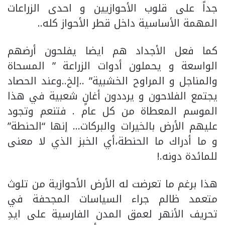
جداً على قلوب الأحوازيين و احدى الزراعات
المهمة الأساسية داخل قطر الأحواز كله..
كما فعل الأجداد هم ايضا يفلحون أرضهم
الواسعة و يحملون أدوات الزراعة ” المسحاة
والمناجل و المراوح الخشبية” ..إلخ..وعند الحصاد
يجتمع الفلاحون و يرددون أغانٍ شعبية في هذا
الموسم المعطاة من كل عام . فتنعم وتجود
عليهم الأرض بالخيرات والبركات… إنها “الحنطة”
و ما أدراك ما الحنطة،أي الخبز الذي لا معنى
للمائدة دونه.!
هذا برغم ما تعرضت له الأرض الأحوازية من تلوث
متعمد ظالم جراء السياسات المجحفة في
تحريف الأنهر لعمق المدن الفارسية على ايدِ