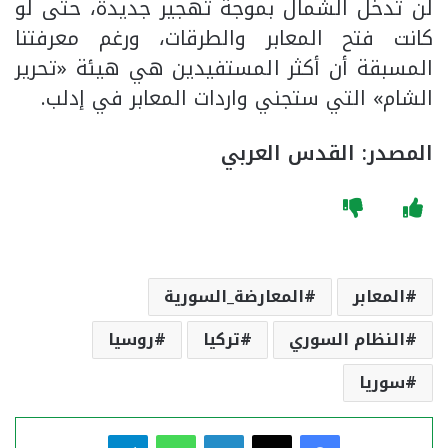
لن تدخل الشمال بموجة تهجير جديدة، حتى لو
كانت فتح المعابر والطرقات، ورغم معرفتنا
المسبقة أن أكثر المستفيدين هي هيئة «تحرير
الشام» التي ستجني واردات المعابر في إدلب.
المصدر: القدس العربي
المعابر
المعارضة_السورية
النظام السوري
تركيا
روسيا
سوريا
فيسبوك
‫X
لينكدإن
واتساب
تيلقرام