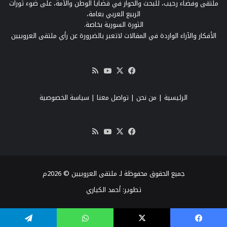
ملتقى وفضاء رحيب، للبحث والحوار في قضايا الوطن والأمة، على ضوء ثورات
الربيع العربي بعامة،
الثورة السورية بخاصة.
الأفكار والآراء الواردة في المقالات لاتعبر بالضرورة عن رأي ملتقى العروبيين
‫X
فيسبوك
‫YouTube
ملخص
الموقع
RSS
الرئيسية
|
من نحن
|
تواصل معنا
| سياسة الخصوصية
‫X
فيسبوك
‫YouTube
ملخص
الموقع
RSS
جميع الحقوق محفوظة لـ ملتقى العروبيين © 2026م
تطوير:
أحمد الكياري