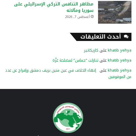
مظاهر التنافس التركي الإسرائيلي على
سوريا ومآلاته
أغسطس 7, 2026
أحدث التعليقات
khatib yehya
على
كاريكاتير
khatib yehya
على
تنازلت “حماس” لمصلحة غزّة
khatib yehya
على
إنهاء الخلاف في عين منين بريف دمشق وإفراج عن عدد
من الموقوفين