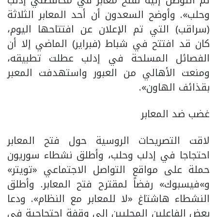
تم التوصل إليه لفتح معابر في محافظتي إدلب
وحلب». وأوضح السعدون أن أحد المعابر الثلاثة
(سراقب) التي تم الإعلان عن افتتاحها اليوم،
كان قد افتتح في شباط (فبراير) الماضي إلا أن
الفصائل المسلحة في إدلب عطلت تطبيقه،
ومنعت الأهالي من العبور واستهدفت المعبر
بقذائف الهاون».
غضب ضد المعابر
لاقت التصريحات الروسية حول فتح المعابر
احتجاجا في إدلب وحلب، وأطلق نشطاء سوريون
حملة على مواقع التواصل الاجتماعي «تويتر»
و»فيسبوك» رفضاً لمقترح فتح المعابر. وأطلق
النشطاء هاشتاغ «لا للمعابر مع النظام». ودعا
بعض الفاعلين المحليين إلى وقفة احتجاجية في