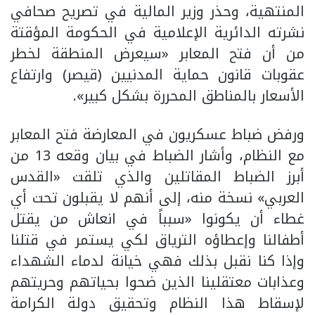
المنتهية، وحذر وزير المالية في تصريح صحافي
نشرته الدائرية الإعلامية في الحكومة المؤقتة
من أن فتح المعابر «سيعرض المنطقة لخطر
عقوبات قانون حماية المدنيين (قيصر) وارتفاع
الأسعار بالمناطق المحررة بشكل كبير».
ورفض ضباط عسكريون في المعارضة فتح المعابر
مع النظام، وأشار الضباط في بيان وقعه 13 من
أبرز الضباط المقاتلين والذي تلقت «القدس
العربي» نسخة منه، إلى أنهم لا يقبلون تحت أي
غطاء أن يكونوا «سبباً في انعاش من يقتل
أطفالنا وإعطاؤه الترياق لكي يستمر في قتلنا
وإذا كنا نقبل بذلك فهي خيانة لدماء الشهداء
وعذابات معتقلينا الذين ضحوا بحياتهم وحريتهم
لإسقاط هذا النظام وتحقيق دولة الكرامة