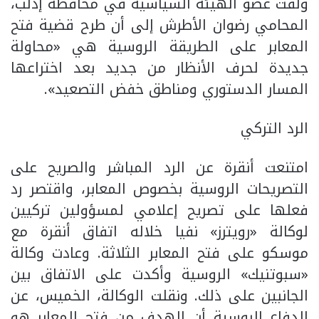
ولفت عضو الهيئة السياسية في محافظة إدلب،
المحامي رضوان الأطرش إلى أن طرح قضية فتح
المعابر على الطريقة الروسية هي «محاولة
جديدة لحرف الأنظار من جديد بعد اختراعها
المسار الدستوري ومناطق خفض التصعيد».
الرد التركي
امتنعت أنقرة عن الرد المباشر والصريح على
التصريحات الروسية بخصوص المعابر، واقتصر رد
فعلها على تصريح إعلامي لمسؤولين تركيين
لوكالة «رويترز» نفيا خلاله اتفاق أنقرة مع
موسكو على فتح المعابر الثلاثة. وعادت وكالة
«سبوتنيك» الروسية وأكدت على الاتفاق بين
الجانبين على ذلك. ونقلت الوكالة، الخميس، عن
الدفاع الروسية أن الهدف من فتح المعابر هو