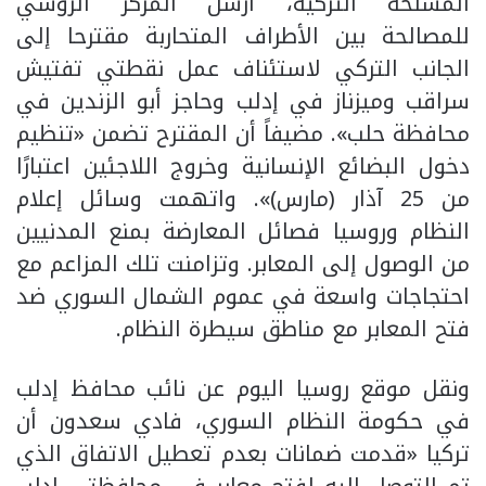
المسلحة التركية، أرسل المركز الروسي
للمصالحة بين الأطراف المتحاربة مقترحا إلى
الجانب التركي لاستئناف عمل نقطتي تفتيش
سراقب وميزناز في إدلب وحاجز أبو الزندين في
محافظة حلب». مضيفاً أن المقترح تضمن «تنظيم
دخول البضائع الإنسانية وخروج اللاجئين اعتبارًا
من 25 آذار (مارس)». واتهمت وسائل إعلام
النظام وروسيا فصائل المعارضة بمنع المدنيين
من الوصول إلى المعابر. وتزامنت تلك المزاعم مع
احتجاجات واسعة في عموم الشمال السوري ضد
فتح المعابر مع مناطق سيطرة النظام.
ونقل موقع روسيا اليوم عن نائب محافظ إدلب
في حكومة النظام السوري، فادي سعدون أن
تركيا «قدمت ضمانات بعدم تعطيل الاتفاق الذي