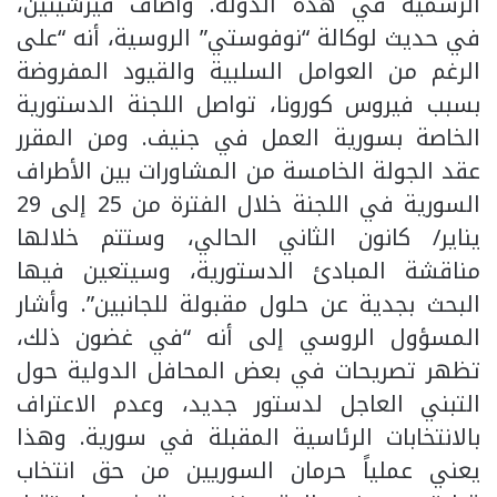
الرسمية في هذه الدولة. وأضاف فيرشينين،
في حديث لوكالة “نوفوستي” الروسية، أنه “على
الرغم من العوامل السلبية والقيود المفروضة
بسبب فيروس كورونا، تواصل اللجنة الدستورية
الخاصة بسورية العمل في جنيف. ومن المقرر
عقد الجولة الخامسة من المشاورات بين الأطراف
السورية في اللجنة خلال الفترة من 25 إلى 29
يناير/ كانون الثاني الحالي، وستتم خلالها
مناقشة المبادئ الدستورية، وسيتعين فيها
البحث بجدية عن حلول مقبولة للجانبين”. وأشار
المسؤول الروسي إلى أنه “في غضون ذلك،
تظهر تصريحات في بعض المحافل الدولية حول
التبني العاجل لدستور جديد، وعدم الاعتراف
بالانتخابات الرئاسية المقبلة في سورية. وهذا
يعني عملياً حرمان السوريين من حق انتخاب