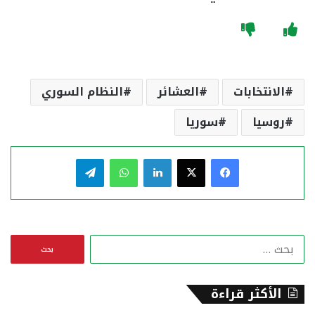
الانتخابات
العشائر
النظام السوري
روسيا
سوريا
فيسبوك
‫X
لينكدإن
واتساب
تيلقرام
ا
ل
ب
ح
الأكثر قراءة
ث