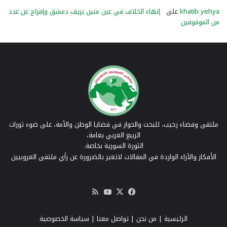
khatib yehya
على
إنهاء الخلاف في عين منين بريف دمشق وإفراج عن عدد
من الموقوفين
ملتقى وفضاء رحيب، للبحث والحوار في قضايا الوطن والأمة، على ضوء ثورات
الربيع العربي بعامة،
الثورة السورية بخاصة.
الأفكار والآراء الواردة في المقالات لاتعبر بالضرورة عن رأي ملتقى العروبيين
‫X
فيسبوك
‫YouTube
ملخص
الموقع
RSS
الرئيسية
|
من نحن
|
تواصل معنا
| سياسة الخصوصية