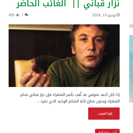
نزار قباني || الغائب الحاضر
يونيو 10, 2024
1
491
2
إذا كان أحمد شوقي قد لٌقب بأمير الشعراء فإن نزار قباني شاعر
الشعراء وبدون منازع لأنه الشاعر الوحيد الذي تفرد…
إقرأ المزيد...
أدب وثقافة