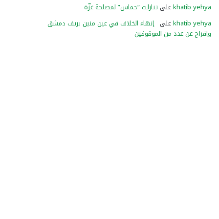
khatib yehya
على
تنازلت “حماس” لمصلحة غزّة
khatib yehya
على
إنهاء الخلاف في عين منين بريف دمشق
وإفراج عن عدد من الموقوفين