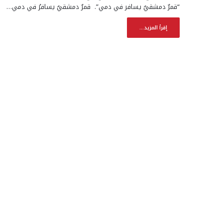
“قمرٌ دمشقيٌ يسافر في دمي”. قمرٌ دمشقيٌ يسافرُ في دمي…
إقرأ المزيد...