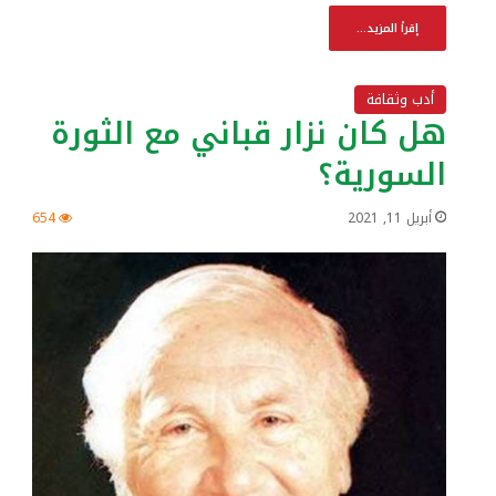
إقرأ المزيد...
أدب وثقافة
هل كان نزار قباني مع الثورة
السورية؟
أبريل 11, 2021
654