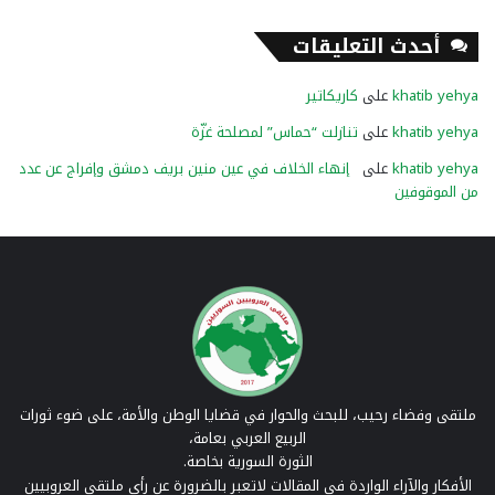
أحدث التعليقات
khatib yehya
على
كاريكاتير
khatib yehya
على
تنازلت “حماس” لمصلحة غزّة
khatib yehya
على
إنهاء الخلاف في عين منين بريف دمشق وإفراج عن عدد
من الموقوفين
ملتقى وفضاء رحيب، للبحث والحوار في قضايا الوطن والأمة، على ضوء ثورات
الربيع العربي بعامة،
الثورة السورية بخاصة.
الأفكار والآراء الواردة في المقالات لاتعبر بالضرورة عن رأي ملتقى العروبيين