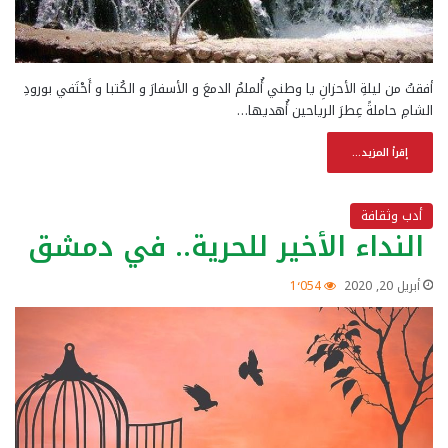
أفقتُ من ليلةِ الأحزانِ يا وطني أُلملمُ الدمعَ و الأسفارَ و الكُتبا و أَحْتَفي بورودِ
الشامِ حاملةً عِطرَ الرياحين أُهديها…
إقرأ المزيد...
أدب وثقافة
النداء الأخير للحرية.. في دمشق
أبريل 20, 2020
1٬054