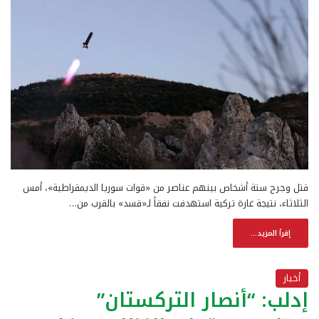
قتل وجرح ستة أشخاص بينهم عناصر من «قوات سوريا الديمقراطية»، أمس
الثلاثاء، نتيجة غارة تركية استهدفت نفقاً لـ«قسد» بالقرب من…
إقرأ المزيد...
أخبار
إدلب: “أنصار التركستان”