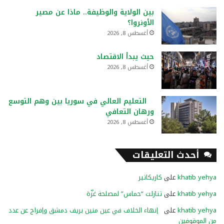
بين الولاية والوظيفة.. ماذا عن مصير
الأونروا؟
أغسطس 8, 2026
حيث يبدأ الاقتصاد
أغسطس 8, 2026
التعليم العالي في سوريا بين وهم التوسع
ورهان التعافي
أغسطس 8, 2026
أحدث التعليقات
khatib yehya
على
كاريكاتير
khatib yehya
على
تنازلت “حماس” لمصلحة غزّة
khatib yehya
على
إنهاء الخلاف في عين منين بريف دمشق وإفراج عن عدد
من الموقوفين