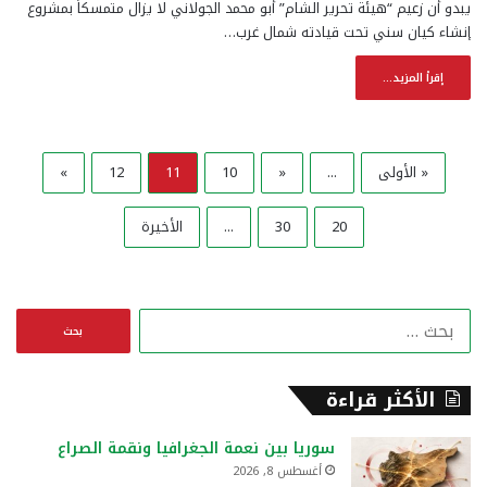
يبدو أن زعيم “هيئة تحرير الشام” أبو محمد الجولاني لا يزال متمسكاً بمشروع
إنشاء كيان سني تحت قيادته شمال غرب…
إقرأ المزيد...
« الأولى
...
«
10
11
12
»
20
30
...
الأخيرة
ا
ل
ب
ح
الأكثر قراءة
ث
ع
سوريا بين نعمة الجغرافيا ونقمة الصراع
ن
أغسطس 8, 2026
: