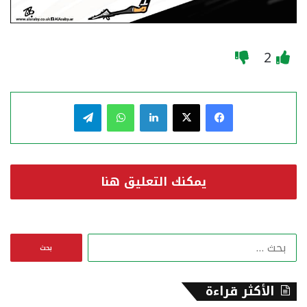
2
فيسبوك
‫X
لينكدإن
واتساب
تيلقرام
يمكنك التعليق هنا
ا
ل
ب
ح
الأكثر قراءة
ث