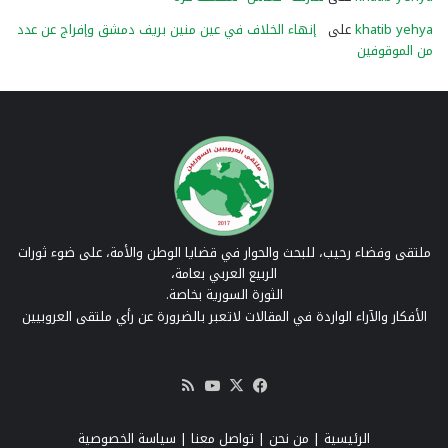
khatib yehya
على
إنهاء الخلاف في عين منين بريف دمشق وإفراج عن عدد
من الموقوفين
ملتقى وفضاء رحيب، للبحث والحوار في قضايا الوطن والأمة، على ضوء ثورات
الربيع العربي بعامة،
الثورة السورية بخاصة.
الأفكار والآراء الواردة في المقالات لاتعبر بالضرورة عن رأي ملتقى العروبيين
‫X
فيسبوك
‫YouTube
ملخص
الموقع
RSS
الرئيسية
|
من نحن
|
تواصل معنا
| سياسة الخصوصية