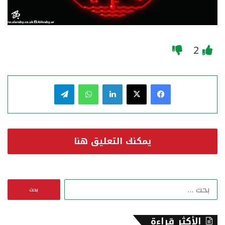
2
فيسبوك
‫X
لينكدإن
واتساب
تيلقرام
يمكنك التعليق هنا
ا
ل
ب
ح
الأكثر قراءة