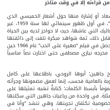
 من قراءته إلا في وقت متأخر
سعاد أو إشارة منها حول أشعار الخميسي الذي
قدّمها لتمثل بطولة فيلم “حسن ونعيمة”، في أول ظهور سينمائي لها سنة 1959، غير
عاليك التي عاشها، حيث لا حواجز لديه بين الحياة
 مقابل ذلك، ثمة شواهد مبكرة تلفت إلى ذائقتها
الرفيعة في اختيار كلمات أغنياتها، مثلما حصل في فيلم “صغيرة على الحب” عام 1966 حين
خرجه نيازي مصطفى حتى اختارت نصاً مناسباً
 جاهين؛ أبوها الروحي، باطلاعها على كامل
وبة بالعامية فحسب، إنما لعمق مضمونها وجرأته
وماً بأبسط الكلمات؛ كتابةٌ تشبه تمثيلها على
ثلة. في واحدة من رباعيات جاهين التي سجّلتها
صوصية تكثفان تجربتها، وهي تنشد “وأنا في