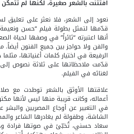
افتتنت بالشعر صغيرةً، لكنها لم تتمكّن
نعود إلى الشعر، فلا نعثر على تعليق ل
أنها اعتبرته “ثائراً” في وصفها لحياة الص
والفن ولا حواجز بين جميع الفنون أيضاً.
قدّمت ملاحظاتها على ثلاثة نصوص إلى م
لغنائه في الفيلم.
علاقتها الأوثق بالشعر توطدت مع صلاح
أعماله، وكانت قريبة منها ليس لأنها مكت
في التعبير عن أوجاع المصريين والبشر عم
الشاشة، وطفولة لم يغادرها الشاعر والمم
سعاد حسني، تُخبّئ في صوتها فرادة وخ