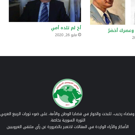
أخ لم تلده أمي
 وعصركَ أخضرُ
مايو 26, 2020
فضاء رحيب، للبحث والحوار في قضايا الوطن والأمة، على ضوء ثورات الربيع العربي 
الثورة السورية بخاصة.
الأفكار والآراء الواردة في المقالات لاتعبر بالضرورة عن رأي ملتقى العروبيين