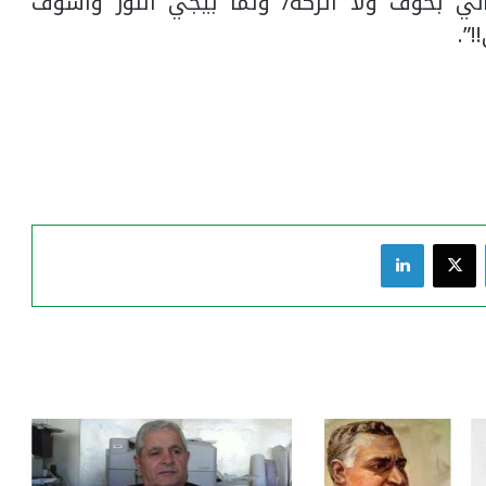
ني بخوف ولا أتركه/ ولما بيجي النور وأشوف
”.
فيسبوك
‫X
لينكدإن