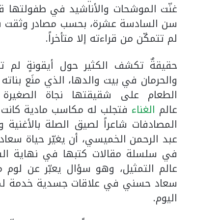
غنّت الموشحات والأناشيد في طفولتها قبل
سن السادسة عشرة، بحسب مصادر وثقت سيرت
لم تتمكّن من قراءته إلا متأخراً.
حقيقةٌ تكشف الكثير حول أيقونةٍ لم تت
والحرمان في بيت والدها، الذي منَع بنات
الطعام على شقيقتها نجاة الصغيرة 
عالم
الغناء
فتجلب له مكاسب مادية كانت ه
المصادفات شاعراً لصيق الصلة بالأغنية 
عبد الرحمن الخميسي، أن يغيّر حياة سعا
في سلسلة مقالات كتبها في نهاية السب
عالم التمثيل، وهو سؤال يعبّر عن لوم م
سعاد حسني في علاقات جسدية خدمة لمص
اليوم.