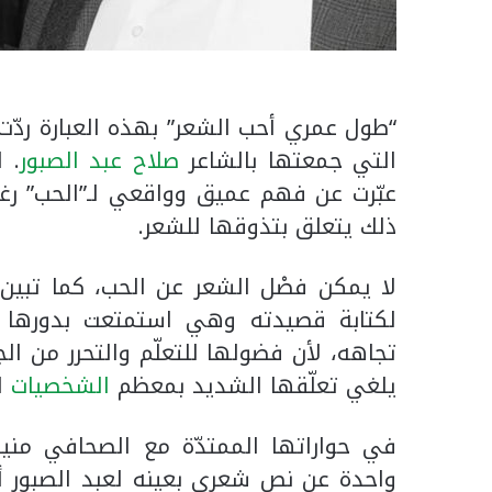
“طول عمري أحب الشعر” بهذه العبارة ردّ
التي جمعتها بالشاعر
صلاح عبد الصبور
. 
عبّرت عن فهم عميق وواقعي لـ”الحب” رغم
ذلك يتعلق بتذوقها للشعر.
لا يمكن فصْل الشعر عن الحب، كما تبين
لكتابة قصيدته وهي استمتعت بدورها
تجاهه، لأن فضولها للتعلّم والتحرر من ال
يلغي تعلّقها الشديد بمعظم
الشخصيات
ال
في حواراتها الممتدّة مع الصحافي مني
واحدة عن نص شعري بعينه لعبد الصبور أو