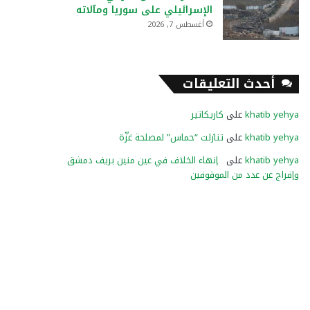
الإسرائيلي على سوريا ومآلاته
أغسطس 7, 2026
أحدث التعليقات
khatib yehya
على
كاريكاتير
khatib yehya
على
تنازلت “حماس” لمصلحة غزّة
khatib yehya
على
إنهاء الخلاف في عين منين بريف دمشق
وإفراج عن عدد من الموقوفين