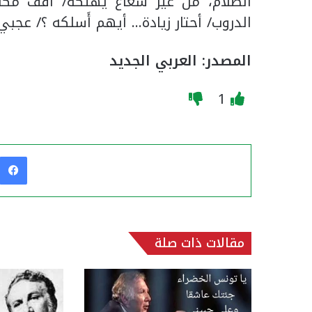
الظلام، من غير شعاع يهتكه/ أَقف مكا
الدروب/ أحتار زيادة… أيهم أَسلكه ؟/ عجبي!!
المصدر: العربي الجديد
1
مقالات ذات صلة