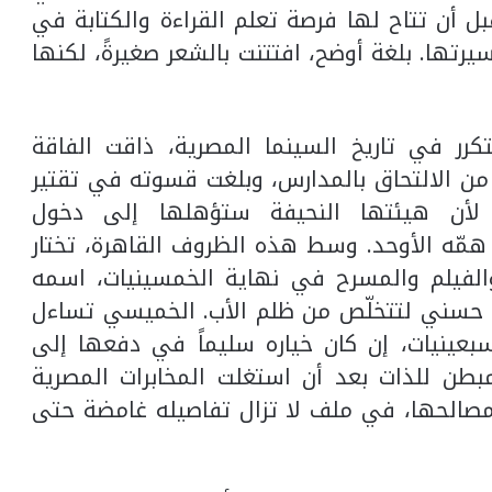
 أن تتاح لها فرصة تعلم القراءة والكتابة في
ها. بلغة أوضح، افتتنت بالشعر صغيرةً، لكنها
كرر في تاريخ السينما المصرية، ذاقت الفاقة
ه من الالتحاق بالمدارس، وبلغت قسوته في تقتير
لأن هيئتها النحيفة ستؤهلها إلى دخول
مّه الأوحد. وسط هذه الظروف القاهرة، تختار
والفيلم والمسرح في نهاية الخمسينيات، اسمه
د حسني لتتخلّص من ظلم الأب. الخميسي تساءل
عينيات، إن كان خياره سليماً في دفعها إلى
بطن للذات بعد أن استغلت المخابرات المصرية
الحها، في ملف لا تزال تفاصيله غامضة حتى