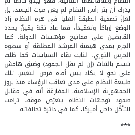
النظام وعلاقاتهما الثنائية، فهو يبدو كأنما لم
يدرك أن بتر رأس النظام لم يعن موت الجسد، بل
لعلّ تصفية الطبقة العليا في هرم النظام زاد
الوضع إرباكاً وتعقيداً، فما عاد ثمّة يقينٌ يحدد
القابضين على مفاتيح مؤسّسات الدولة. كما
الجزم بمدى هيمنة المرشد المطلقة أو سطوة
الحرس الثوري. الثابت بقاء السياسات كما ظلت
تتسم بالثبات (إن لم نقل الجمود) وضيق هامش
على نحوٍ لا يكاد يبين أمام فرص التغيير. تلك
طبيعة النظام على مدى تعاقب الرؤساء منذ بروز
الجمهورية الإسلامية. المفارقة أنه في مقابل
صمود توجهات النظام يتعرّض موقف ترامب
للتأكّل داخل أميركا، كما في دائرة تحالفاته.
***