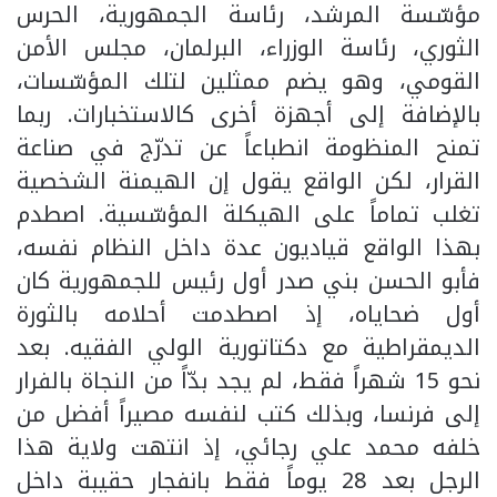
مؤسّسة المرشد، رئاسة الجمهورية، الحرس
الثوري، رئاسة الوزراء، البرلمان، مجلس الأمن
القومي، وهو يضم ممثلين لتلك المؤسّسات،
بالإضافة إلى أجهزة أخرى كالاستخبارات. ربما
تمنح المنظومة انطباعاً عن تدرّج في صناعة
القرار، لكن الواقع يقول إن الهيمنة الشخصية
تغلب تماماً على الهيكلة المؤسّسية. اصطدم
بهذا الواقع قياديون عدة داخل النظام نفسه،
فأبو الحسن بني صدر أول رئيس للجمهورية كان
أول ضحاياه، إذ اصطدمت أحلامه بالثورة
الديمقراطية مع دكتاتورية الولي الفقيه. بعد
نحو 15 شهراً فقط، لم يجد بدّاً من النجاة بالفرار
إلى فرنسا، وبذلك كتب لنفسه مصيراً أفضل من
خلفه محمد علي رجائي، إذ انتهت ولاية هذا
الرجل بعد 28 يوماً فقط بانفجار حقيبة داخل