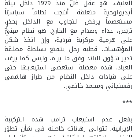
العنيف. هو عقل ظلّ منذ 1979 داخل بيئة
أيديولوجية منغلقة أنتجت نظاماً سياسيّاً
مستعصماً يرفض التجاوب مع الداخل بحذرٍ،
تربّص، عداء وصدام مع الخارج. هو نظام مبنيٌّ
على هرمية مركزية فردية، وإن اتخذ شكل
المؤسّسات. قطبه رجل يتمتع بسلطة مطلقة
تدير شؤون البلاد وفق ما يراه، وليس كما يرغب
العباد. هذه معضلة استعصى استيعابها حتى
على قيادات داخل النظام من طراز هاشمي
رفسنجاني ومحمد خاتمي.
***
بفعل عدم استيعاب ترامب هذه التركيبة
الإيرانية، تتوالى رهاناته خاطئة في شأن تطوّر