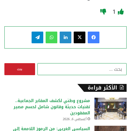
1
فيسبوك
‫X
لينكدإن
واتساب
تيلقرام
ا
ل
ب
ح
الأكثر قراءة
ث
ع
مشروع وطني لكشف المقابر الجماعية..
ن
تقنيات حديثة وقانون شامل لحسم مصير
:
المفقودين
أغسطس 6, 2026
السياسي الغربي: من الرموز اللامعة إلى