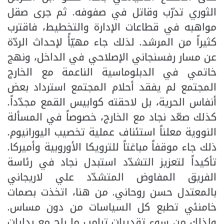
الثوري تدرّب وقاتل في صفوفه. ثم جرى صقل
مواهبه في قطاعات الإدارة والتخطيط، فاقترب
كثيراً من المرشد. لذلك جاء مهيّأً لإحداث الردّة
عن مسار رفسنجاني الإصلاحي في الداخل، ونهج
خاتمي في الدبلوماسية الناعمة مع الخارج
المجتمع لم يفقد أحلام المجتمع استرداد بعض
أنفاس الحرية، بل لاحقته كوابيس القمع مجدّداً.
كذلك صعّد نجاد مع الخارج، خصوصاً في المسألة
النووية معلناً استئناف عملية تخصيب اليورانيوم.
ذلك جاء موقفاً مباغتاً للترويكا الأوروبية وأميركا.
تأكيداً لتعزيز التشدّد استبدل نجاد في رئاسة
الفريق المفاوض المتشدّد علي لاريجاني
بالمعتدل حسن روحاني. من هنا، اتخذت بصمات
خامنئي تطبع كل السياسات من دون مساس.
ولذلك من سوء تقديرات ترامب ما راج مع بدايات