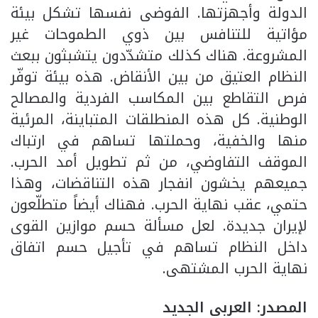
الدولة وأجهزتها. الفوضى نفسها تشكل بيئة
مؤاتية للتنافس بين ذوي الطموحات غير
المشروعة. هناك كذلك متشدّدون يتشبثون ببعث
النظام العتيق من بين الأنقاض. هذه بيئة توفّر
فرص التقاطع بين المكاسب الفردية والمصالح
الوطنية. كل هذه المنطلقات المتباينة، المرئية
منها والخفية، وحملتها تساهم في ارتباك
الموقف التفاوضي، من ثم تطويل أمد الحرب.
جميعهم يخشون انفجار هذه التناقضات، وهذا
حتمي، عقب نهاية الحرب. فهناك أيضاً متطلّعون
لإيران جديدة. لعل مسألة حسم موازين القوى
داخل النظام تساهم في تأجيل حسم اتفاق
نهاية الحرب المشتهى.
المصدر: العربي الجديد