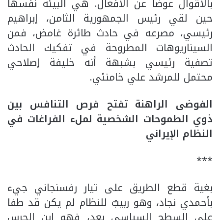
بالأقوال عوضاً عن الأفعال. هي البيئة نفسها
حين لقي رئيس الجمهورية الثامن، إبراهيم
رئيسي، مصرعه في حادث طائرة غامض، فمن
السيناريوهات المطروحة في تفكيك الحادث
تصفية رئيسي بشبهة أنه خليفة إصلاحي
محتمل للمرشد علي خامنئي.
الفوضى الراهنة تفتح فرص التنافس بين
ذوي الطموحات الشخصية لملء الفراغات في
النظام الإيراني
***
بغية قطع الطريق على تيار رفسنجاني جيء
بأحمدي نجاد، وهو ربيبٌ للنظام لم يكن قد طفا
على السطح السياسي بعد، فهو ابن الحرس