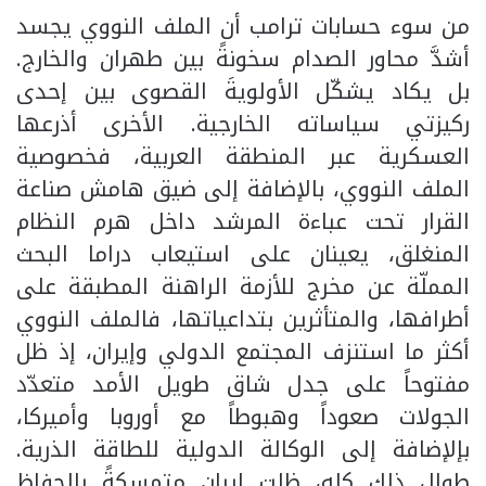
من سوء حسابات ترامب أن الملف النووي يجسد
أشدَّ محاور الصدام سخونةً بين طهران والخارج.
بل يكاد يشكّل الأولويةَ القصوى بين إحدى
ركيزتي سياساته الخارجية. الأخرى أذرعها
العسكرية عبر المنطقة العربية، فخصوصية
الملف النووي، بالإضافة إلى ضيق هامش صناعة
القرار تحت عباءة المرشد داخل هرم النظام
المنغلق، يعينان على استيعاب دراما البحث
المملّة عن مخرج للأزمة الراهنة المطبقة على
أطرافها، والمتأثرين بتداعياتها، فالملف النووي
أكثر ما استنزف المجتمع الدولي وإيران، إذ ظل
مفتوحاً على جدل شاق طويل الأمد متعدّد
الجولات صعوداً وهبوطاً مع أوروبا وأميركا،
بإلإضافة إلى الوكالة الدولية للطاقة الذرية.
طوال ذلك كله، ظلت إيران متمسكةً بالحفاظ