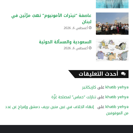
عاصفة “نيترات الأمونيوم” تهبّ مرَّتَين في
لبنان
أغسطس 6, 2026
السعودية والمسألة الحوثية
أغسطس 6, 2026
أحدث التعليقات
khatib yehya
على
كاريكاتير
khatib yehya
على
تنازلت “حماس” لمصلحة غزّة
khatib yehya
على
إنهاء الخلاف في عين منين بريف دمشق وإفراج عن عدد
من الموقوفين