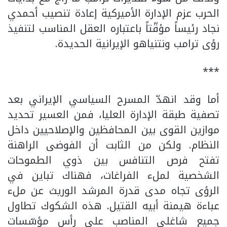
الحرب عزم الإدارة الأميركية إعادة تنصيب أحمدي
نجاد رئيساً مؤقّتاً باعتباره العقل المناسب لتنفيذ
رؤى ترامب ونتنياهو الإيرانية الحديدة.
***
أما وقد انهدّ المسرح السياسي الإيراني بعد
تصفية طبقة الإدارة العليا، فمن العسير تحديد
موازين القوى بين المحافظين والإصلاحيين داخل
النظام. ولكن من الثابت أن الفوضى الراهنة
تفتح فرص التنافس بين ذوي الطموحات
الشخصية لملء الفراغات، فهناك تباين في
الرؤى تجاه مدى قدرة المرشد الوريث عن ملء
عباءة هيمنة أبيه القتيل. هذه الشكوك تطاول
جميع شاغلي المناصب على رأس مؤسّسات