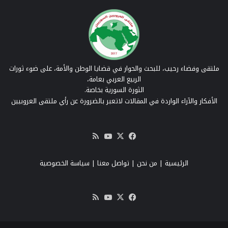
ملتقى وفضاء رحيب، للبحث والحوار في قضايا الوطن والأمة، على ضوء ثورات
الربيع العربي بعامة،
الثورة السورية بخاصة.
الأفكار والآراء الواردة في المقالات لاتعبر بالضرورة عن رأي ملتقى العروبيين
‫X
فيسبوك
‫YouTube
ملخص
الموقع
RSS
الرئيسية
|
من نحن
|
تواصل معنا
| سياسة الخصوصية
‫X
فيسبوك
‫YouTube
ملخص
الموقع
RSS