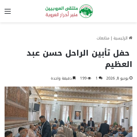
الق
الرئيسية
|
متابعات
حفل تأبين الراحل حسن عبد
العظيم
يونيو 8, 2026
1
199
دقيقة واحدة