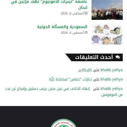
عاصفة “نيترات الأمونيوم” تهبّ مرَّتَين في
لبنان
أغسطس 6, 2026
السعودية والمسألة الحوثية
أغسطس 6, 2026
أحدث التعليقات
khatib yehya
على
كاريكاتير
khatib yehya
على
تنازلت “حماس” لمصلحة غزّة
khatib yehya
على
إنهاء الخلاف في عين منين بريف دمشق وإفراج عن عدد
من الموقوفين