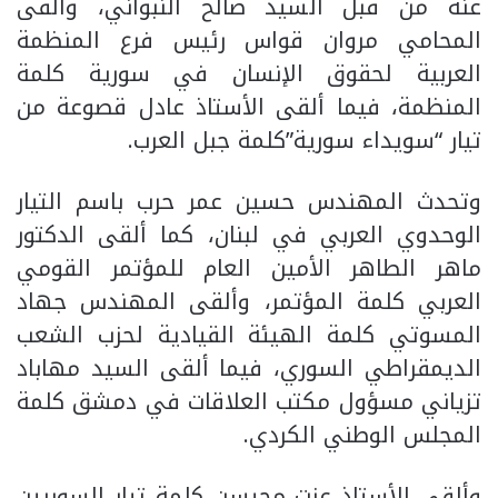
عنه من قبل السيد صالح النبواني، وألقى
المحامي مروان قواس رئيس فرع المنظمة
العربية لحقوق الإنسان في سورية كلمة
المنظمة، فيما ألقى الأستاذ عادل قصوعة من
تيار “سويداء سورية”كلمة جبل العرب.
وتحدث المهندس حسين عمر حرب باسم التيار
الوحدوي العربي في لبنان، كما ألقى الدكتور
ماهر الطاهر الأمين العام للمؤتمر القومي
العربي كلمة المؤتمر، وألقى المهندس جهاد
المسوتي كلمة الهيئة القيادية لحزب الشعب
الديمقراطي السوري، فيما ألقى السيد مهاباد
تزياني مسؤول مكتب العلاقات في دمشق كلمة
المجلس الوطني الكردي.
وألقى الأستاذ عزت محيسن كلمة تيار السوريين