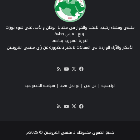
ملتقى وفضاء رحيب، للبحث والحوار في قضايا الوطن والأمة، على ضوء ثورات
الربيع العربي بعامة،
الثورة السورية بخاصة.
الأفكار والآراء الواردة في المقالات لاتعبر بالضرورة عن رأي ملتقى العروبيين
‫X
فيسبوك
‫YouTube
ملخص
الموقع
RSS
الرئيسية
|
من نحن
|
تواصل معنا
| سياسة الخصوصية
‫X
فيسبوك
‫YouTube
ملخص
الموقع
RSS
جميع الحقوق محفوظة لـ ملتقى العروبيين © 2026م