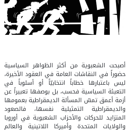
أصبحت الشعبوية من أكثر الظواهر السياسية
حضوراً في النقاشات العامة في العقود الأخيرة،
ليس باعتبارها خطاباً انتخابيّاً أو أسلوباً في
التعبئة السياسية فحسب، بل بوصفها تعبيراً عن
أزمة أعمق تمسّ المسألة الديمقراطية بعمومها
والديمقراطية التمثيلية نفسها، فالصعود
المتزايد للحركات والأحزاب الشعبوية في أوروبا
والولايات المتحدة وأميركا اللاتينية والعالم