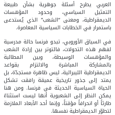
العربي يطرح أسئلة جوهرية بشأن طبيعة
التمثيل السياسي، وحدود المؤسّسات
الديمقراطية، ومعنى “الشعب” الذي يُستدعى
باستمرار في الخطابات السياسية المعاصرة.
في السياق الأوروبي، تبدو فرنسا حالة مدرسية
لفهم هذه التحولات، فالتوتر بين إرادة الشعب
والمؤسّسات الوسيطة، وبين المطالبة
بالمشاركة المباشرة والالتزام بقواعد
الديمقراطية الليبرالية، ليس ظاهرة مستجدّة، بل
يمتد إلى جذور تاريخية عميقة رافقت تشكل
الحياة السياسية الحديثة في فرنسا. ومن هنا
يمكن النظر إلى الشعبوية أنها ليست استثناءً
طارئاً أو انحرافاً مؤقتاً، وإنما أحد الأبعاد الملازمة
لتطوّر الديمقراطية نفسها.