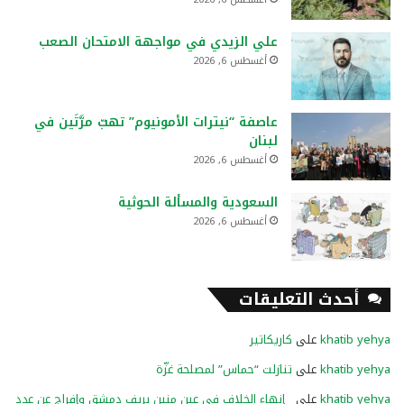
علي الزيدي في مواجهة الامتحان الصعب
أغسطس 6, 2026
عاصفة “نيترات الأمونيوم” تهبّ مرَّتَين في
لبنان
أغسطس 6, 2026
السعودية والمسألة الحوثية
أغسطس 6, 2026
أحدث التعليقات
khatib yehya
على
كاريكاتير
khatib yehya
على
تنازلت “حماس” لمصلحة غزّة
khatib yehya
على
إنهاء الخلاف في عين منين بريف دمشق وإفراج عن عدد