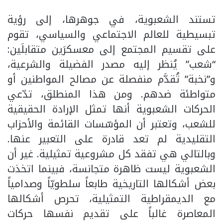
تستند الشعبوية، في جوهرها، إلى رؤية
تبسيطية للعالم الاجتماعي والسياسي، تقوم
على تقسيم المجتمع إلى معسكرَين متقابلَين:
“شعب” يُنظر إليه مصدر الفضيلة والشرعية،
و”نخبة” تُقدَّم منفصلة عن مصالح المواطنين أو
متواطئة ضدهم. ومن هذا المنطلق، تدّعي
الحركات الشعبوية أنها تمثل الإرادة الحقيقية
للشعب، وتعتبر أن المؤسّسات القائمة والأحزاب
التقليدية لم تعد قادرة على التعبير عنها.
وبالتالي هي تفقد كل مشروعية تمثيلية. غير أن
الشعبوية ليست ظاهرة متجانسة، فبينما اتخذت
بعض أشكالها التاريخية طابعاً سلطويّاً وصدامياً
مع الديمقراطية التمثيلية، تحرص أشكالها
المعاصرة غالباً على تقديم نفسها حركات