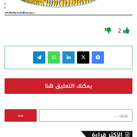
2
فيسبوك
‫X
لينكدإن
واتساب
تيلقرام
يمكنك التعليق هنا
ا
ل
ب
ح
الأكثر قراءة