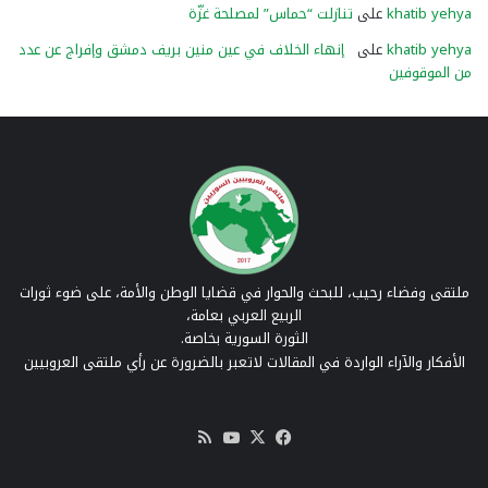
khatib yehya
على
تنازلت “حماس” لمصلحة غزّة
khatib yehya
على
إنهاء الخلاف في عين منين بريف دمشق وإفراج عن عدد
من الموقوفين
ملتقى وفضاء رحيب، للبحث والحوار في قضايا الوطن والأمة، على ضوء ثورات
الربيع العربي بعامة،
الثورة السورية بخاصة.
الأفكار والآراء الواردة في المقالات لاتعبر بالضرورة عن رأي ملتقى العروبيين
‫X
فيسبوك
‫YouTube
ملخص
الموقع