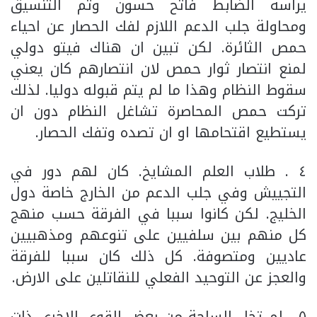
يرأسه الضابط فاتح حسون وتم التنسيق
ومحاولة جلب الدعم اللازم لفك الحصار عن احياء
حمص الثائرة. لكن تبين ان هناك فيتو دولي
لمنع انتصار ثوار حمص لان انتصارهم كان يعني
سقوط النظام وهذا ما لم يتم قبوله دوليا. لذلك
تركت حمص المحاصرة تشاغل النظام دون ان
يستطيع اقتحامها او ان تصده وتفك الحصار.
٤ . طلاب العلم المشايخ. كان لهم دور في
التجييش وفي جلب الدعم من الخارج خاصة دول
الخليج. لكن كانوا سببا في الفرقة حسب منهج
كل منهم بين سلفيين على تنوعهم ومذهبيين
عاديين ومتصوفة. كل ذلك كان سببا للفرقة
والعجز عن التوحيد الفعلي للنقاتلين على الارض.
٥ . لم تخل الساحة من بعض القوى الاخرى ذات