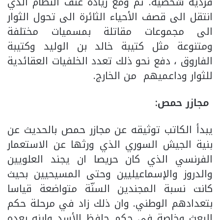
فردية شخصية. ثم ومع زيادة عنف النظام الذي
انتقل الى قصف الأحياء الثائرة الى تحول الثوار
الى مجموعات مقاتلة بمسميات مختلفة
ومتنوعة مثل كتيبة خالد بن الوليد وكتيبة
الفاروق ، دفع نحو ذلك تعدد الخلفيات العقائدية
للثوار وداعميهم من الخارج.
مجازر حمص:
يبدأ الكاتب توثيقه عن مجازر حمص بالحديث عن
بنية الجيش السوري الذي ورثها عن الاستعمار
الفرنسي الذي كان حريصا ان يجند العلويين
والدروز والإسماعيليين وحتى المسيحيين بحيث
كانت نسبة المجندين السنّة متواضعة قياسا
بتعدادهم الوطني. وان ذلك زاد في مرحلة حكم
البعث وخاصة في حكم حافظ الأسد وابنه بعده