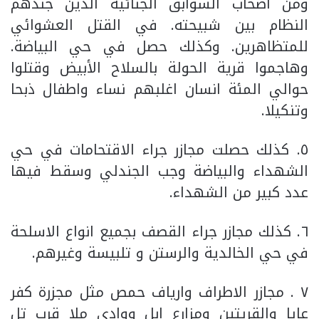
ومن أصحاب السوابق الجنائية الذين جندهم
النظام بين شبيحته. في القتل العشوائي
للمتظاهرين. وكذلك حصل في حي البياضة.
وهاجموا قرية الحولة بالسلاح الأبيض وقتلوا
حوالي المئة انسان اغلبهم نساء واطفال ذبحا
وتنكيلا.
٥. كذلك حصلت مجازر جراء الاقتحامات في حي
الشهداء والبياضة وجب الجندلي وسقط فيها
عدد كبير من الشهداء.
٦. كذلك مجازر جراء القصف بجميع انواع الاسلحة
في حي الخالدية والرستن و تلبيسة وغيرهم.
٧ . مجازر الاطراف وارياف حمص مثل مجزرة كفر
عايا والقريتين ومزارع ابل ووادي ملا قرب تل