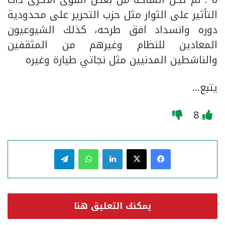
التأثير على الثوار مثل حزب التحرير على محدودية
دوره وانسداد افق طرحه، كذلك الشيوعيون
المعادين للنظام وغيرهم من المثقفين
والناشطين المدنيين مثل نجاتي طيارة وغيره
يتبع…
8
فيسبوك
‫X
لينكدإن
واتساب
تيلقرام
يمكنك التعليق هنا