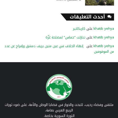
أحدث التعليقات
khatib yehya
على
كاريكاتير
khatib yehya
على
تنازلت “حماس” لمصلحة غزّة
khatib yehya
على
إنهاء الخلاف في عين منين بريف دمشق وإفراج عن عدد
من الموقوفين
ملتقى وفضاء رحيب، للبحث والحوار في قضايا الوطن والأمة، على ضوء ثورات
الربيع العربي بعامة،
الثورة السورية بخاصة.