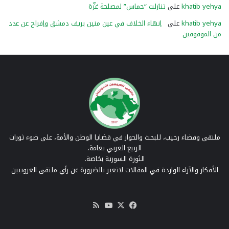
khatib yehya
على
تنازلت “حماس” لمصلحة غزّة
khatib yehya
على
إنهاء الخلاف في عين منين بريف دمشق وإفراج عن عدد
من الموقوفين
ملتقى وفضاء رحيب، للبحث والحوار في قضايا الوطن والأمة، على ضوء ثورات
الربيع العربي بعامة،
الثورة السورية بخاصة.
الأفكار والآراء الواردة في المقالات لاتعبر بالضرورة عن رأي ملتقى العروبيين
‫X
فيسبوك
‫YouTube
ملخص
الموقع