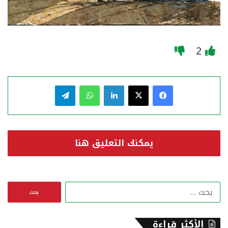
2
فيسبوك
‫X
لينكدإن
واتساب
تيلقرام
يمكنك التعليق هنا
ا
ل
ب
ح
الأكثر قراءة