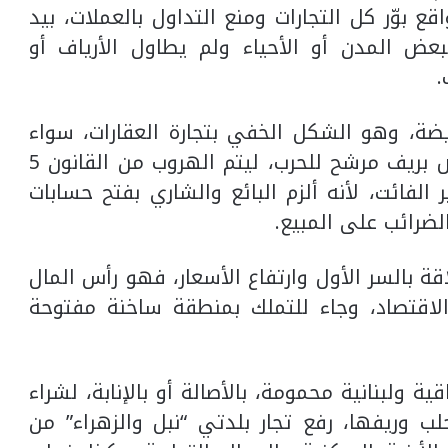
ع بوّر كل التجارات ومنع التداول بالعملات، بيد
بعض المدن أو الأحياء ولم يطاول الأرياف أو
.
ايضة، وهو الشكل الخفي بتجارة العقارات، سواء
عقار بآخر أو عقار بسيارة أو حتى عقار بأرض بريف مرشح للحرب، ليتم الهروب من القانون 5
الفائت، لأنه ألزم البائع والشاري بفتح حسابات
الضرائب على المبيع.
اقة بالسر الأول وارتفاع الأسعار، فهو رأس المال
لاقتصاد، وجاء للتملك بمنطقة ساخنة مفتوحة
ة ولبنانية محمومة، بالأصالة أو بالإنابة، لشراء
 وريفها، رفع تجار بلدتي “نبل والزهراء” من