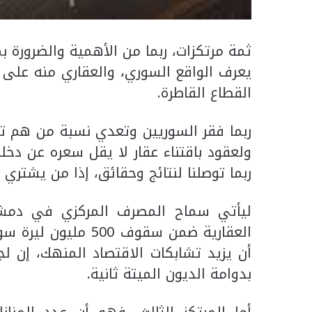
ثمة مرتكزات، ربما من الأهمية والضرورة 
يعرف الواقع السوري، والعقاري منه على و
القطاع القاطرة.
ربما فقر السوريين وتعدي نسبة من هم تح
ولعقود باقتناء عقار لا يقل سعره عن دخل
ربما توصلنا لنتائج وحقائق، إذا من يشتري ا
ليأتي سماح المصرف المركزي في دمشق
أن يزيد تشابكات الاقتصاد المنهك، إن ل
بدوامة الديون الميتة ثانية.