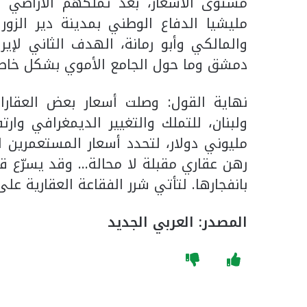
مستوى الأسعار، بعد تملكهم الأراضي وال
مليشيا الدفاع الوطني بمدينة دير الزو
والمالكي وأبو رمانة، الهدف الثاني لإي
دمشق وما حول الجامع الأموي بشكل خاص
نهاية القول: وصلت أسعار بعض العقارات
ولبنان، للتملك والتغيير الديمغرافي وارتف
مليوني دولار، لتحدد أسعار المستعمرين 
رهن عقاري مقبلة لا محالة… وقد يسرّع ق
بانفجارها. لتأتي شرر الفقاعة العقارية عل
المصدر: العربي الجديد