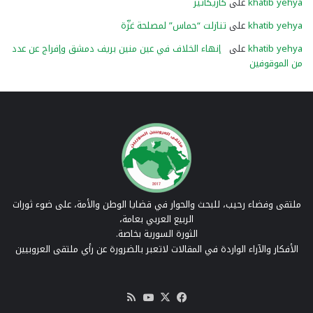
khatib yehya
على
كاريكاتير
khatib yehya
على
تنازلت “حماس” لمصلحة غزّة
khatib yehya
على
إنهاء الخلاف في عين منين بريف دمشق وإفراج عن عدد
من الموقوفين
ملتقى وفضاء رحيب، للبحث والحوار في قضايا الوطن والأمة، على ضوء ثورات
الربيع العربي بعامة،
الثورة السورية بخاصة.
الأفكار والآراء الواردة في المقالات لاتعبر بالضرورة عن رأي ملتقى العروبيين
‫X
فيسبوك
‫YouTube
ملخص