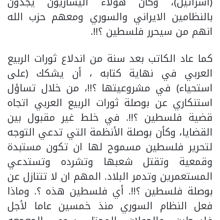
(اسرائيل)، وكان هؤلاء اليساريون يجدون
بالنظامين الايراني والسوري ومعهم حزب الله
انهم من سيحرر فلسطين ؟!!.
كما عاد الكاتب بعد سنة من اندلاع ثورات الربيع
العربي في نهاية كتابه ، أن يشكك (على
استحياء) في مشروعيتها ؟!!، من خلال تساؤل
استنكاري عن بوصلة ثورات الربيع العربي اتجاه
قضية فلسطين ؟!!. في خلط غير مقبول بين
القضايا، وكأن بوصلة الأنظمة التي تدعي التوجه
لتحرير فلسطين مسموح لها ان تكون مستبدة
وقمعية وتقتل شعبها وتشرده وتستدعي
المستعمرين وتدمر البلاد. المهم ان لا تتنازل عن
بوصلة فلسطين ؟!!. أي فلسطين هذه ؟. وماذا
فعل النظام السوري منذ خمسين عاما لأجل