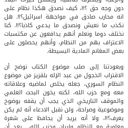
دون وجه حق ؟!!، كيف نصدق هكذا نظام على
انه محارب صادق في مواجهة اسرائيل؟!!. هل
نكذب ما نعيش ونصدق ما يدعي كاذبا؟!!. كنا
نختلف دوما ونعلم أنهم يدافعون عن مكتسبات
الاعتراف بهم من النظام، وأنهم يحصلون على
بعض المغانم المادية البسيطة.
وبعودتنا إلى صلب موضوع الكتاب نوضح أن
الاقتراب الخجول من عبد الإله بلقزيز من موضوع
النظام السوري، جعله يخلص لماضيه وعلاقاته
معه ومع حزب الله، لكنه يخون البحث العلمي
والموقف التاريخي الذي يجب أن يقفه بوضوح
وموضوعية وصراحة، ولن نقبل الادعاء أنه لم يكن
يعرف؟!!، ولا أنه يريد أن يحافظ على شعرة
معاوية مع النظام وإيران وحزب الله، بعد أن