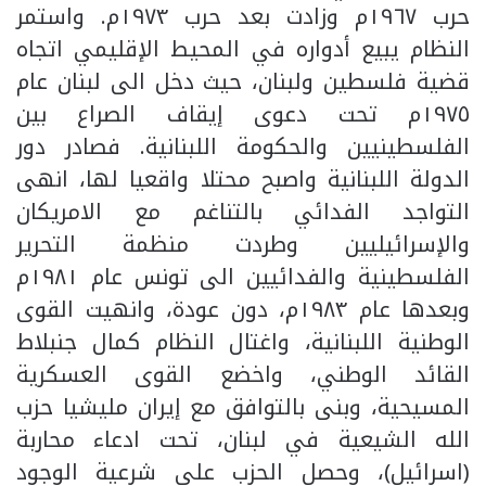
حرب ١٩٦٧م وزادت بعد حرب ١٩٧٣م. واستمر
النظام يبيع أدواره في المحيط الإقليمي اتجاه
قضية فلسطين ولبنان، حيث دخل الى لبنان عام
١٩٧٥م تحت دعوى إيقاف الصراع بين
الفلسطينيين والحكومة اللبنانية. فصادر دور
الدولة اللبنانية واصبح محتلا واقعيا لها، انهى
التواجد الفدائي بالتناغم مع الامريكان
والإسرائيليين وطردت منظمة التحرير
الفلسطينية والفدائيين الى تونس عام ١٩٨١م
وبعدها عام ١٩٨٣م، دون عودة، وانهيت القوى
الوطنية اللبنانية، واغتال النظام كمال جنبلاط
القائد الوطني، واخضع القوى العسكرية
المسيحية، وبنى بالتوافق مع إيران مليشيا حزب
الله الشيعية في لبنان، تحت ادعاء محاربة
(اسرائيل)، وحصل الحزب على شرعية الوجود