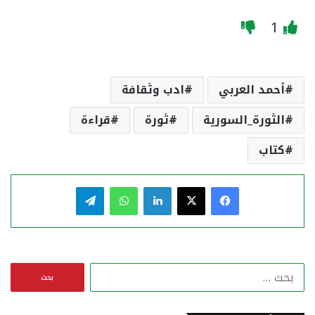
1
أحمد العربي
ادب وثقافة
الثورة_السورية
ثورة
قراءة
كتاب
فيسبوك
‫X
لينكدإن
واتساب
تيلقرام
ا
ل
ب
ح