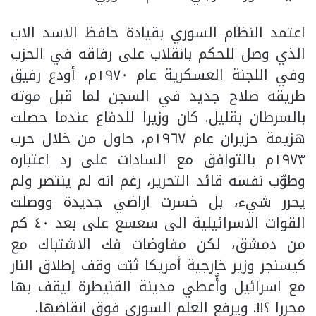
اعتمد النظام السوري بقيادة حافظ الاسد الاب
الذي وصل للحكم بانقلاب على رفاقه في الحزب
وفي اللجنة العسكرية عام ١٩٧٠م، أودع رفيق
طريقه صلاح جديد في السجن لما قبل موته
بالسرطان بقليل. كان وزيرا للدفاع عندما حصلت
هزيمة حزيران عام ١٩٦٧م، حاول من خلال حرب
١٩٧٣م بالتوافق مع السادات على رد اعتباره
وطوّب نفسه قائد التحرير، رغم انه لم ينتصر ولم
يحرر شيء، بل خسرت اراضي جديدة ووصلت
القوات الاسرائيلية الى سعسع على بعد ٤٠ كم
من دمشق، لكن مفاوضات فك الاشتباك مع
كيسنجر وزير خارجية أمريكا ثبّت وقف إطلاق النار
مع اسرائيل وأُعطي مدينة القنيطرة ليقف بها
محررا ؟!!. ويرفع العلم السوري فوق انقاضها.