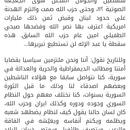
فلسطين والجولان المحتل سوى الجعجعه
الصوتية ؟!!، وحتى حزب الله صمت والتزم الهدنة
على حدود لبنان وقبض ثمن ذلك مليارات
امريكية اعترف بها نصر الله وفضحها صبحي
الطفيلي امين عام حزب الله السابق. هذه
سقطة يا عبد الإله لن تستطيع تبريرها…
وللتاريخ نقول: أننا ونحن ملتزمين سياسيا بقضايا
أمتنا ومطالب الديمقراطية والحرية والعدالة في
سورية، كنا نتواصل سابقا مع هؤلاء الناشطين
وبعضهم اصدقاء لنا وذلك ما قبل الثورة
السورية بسنوات، كنا نختلف معهم حول النظام
السوري وجوده ودوره وكذلك ايران وحزب الله،
كان لسان حالنا يقول كيف لنظام يضطهد شعبه
ويظلمه ويكتم أنفاسه ويعيّشه في الفاقة
والرعب، ويتصرف طائفيا، ويمتص خيرات البلاد