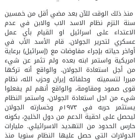
منذ ذلك الوقت للآن بعد مضي أقل من خمسين
سنة التزم نظام الاسد الاب والابن في عدم
الاعتداء على اسرائيل او القيام بأي عمل
عسكري لتحرير الجولان. قام الأسد الأب في
أواخر حياته بإجراء مفاوضات مع (إسرائيل) برعاية
امريكية واستمر ابنه بعده ولم تثمر عن شيء
من أجل استعادة الجولان. والواقع أنه تركها
مبررا لتسميته وحلفائه إيران وحزب الله، نظام
قوى صمود ومقاومة، والواقع أنهم لم يفعلوا
شيء من اجل استعادة الجولان، واستمر النظام
يستثمر حربه في ١٩٧٣م وخسارته الجولان
ليحصل على احقية الدعم من دول الخليج، بكونه
حارس الحدود من التهديد الاسرائيلي. مليارات
الدولارات التي حصل عليها النظام سنويا منذ