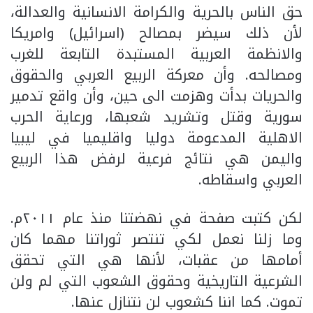
حق الناس بالحرية والكرامة الانسانية والعدالة،
لأن ذلك سيضر بمصالح (اسرائيل) وامريكا
والانظمة العربية المستبدة التابعة للغرب
ومصالحه. وأن معركة الربيع العربي والحقوق
والحريات بدأت وهزمت الى حين، وأن واقع تدمير
سورية وقتل وتشريد شعبها، ورعاية الحرب
الاهلية المدعومة دوليا واقليميا في ليبيا
واليمن هي نتائج فرعية لرفض هذا الربيع
العربي واسقاطه.
لكن كتبت صفحة في نهضتنا منذ عام ٢٠١١م.
وما زلنا نعمل لكي تنتصر ثوراتنا مهما كان
أمامها من عقبات، لأنها هي التي تحقق
الشرعية التاريخية وحقوق الشعوب التي لم ولن
تموت. كما اننا كشعوب لن نتنازل عنها.