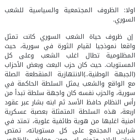
اولا: الظروف المجتمعية والسياسية للشعب
السوري.
إن ظروف حياة الشعب السوري كانت تمثل
واقعا نموذجيا لقيام الثورة في سورية، حيث
المظلومية تطال اغلب الشعب وعلى كل
المستويات. حيث كان حزب البعث وبعض الأحزاب
(الجبهة الوطنية..)الانتهازية المنقطعة الصلة
مع الواقع والشعب يمثل السلطة الحاكمة في
سورية، والحزب نفسه كان واجهة سلطة تبدأ من
رأس النظام حافظ الأسد ثم ابنه بشار عبر عقود
اربعة، هذه السلطة المتمثلة بعصبة عسكرية
امنية اغلبها من هوية طائفية علوية، تمتد في
شرايين المجتمع على كل مستوياته، تمتص
خيرات البلاد وتمنع اي صوت معارض بالظهور،