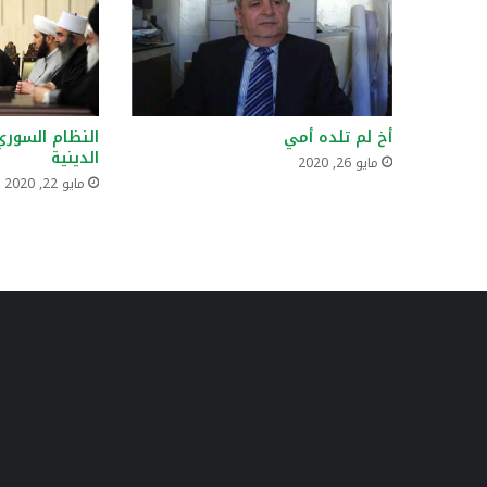
أخ لم تلده أمي
النظام السور
الدينية
مايو 26, 2020
مايو 22, 2020