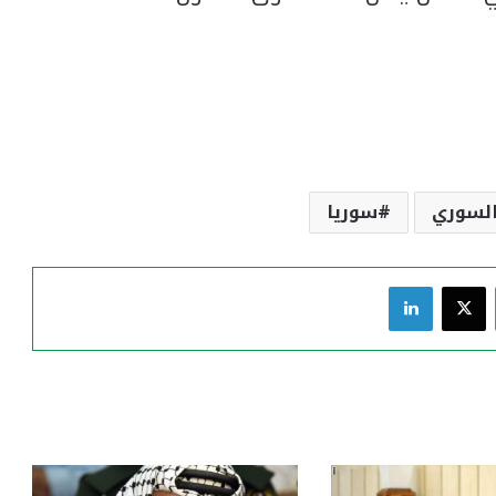
السوري
سوريا
فيسبوك
‫X
لينكدإن