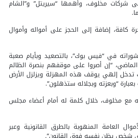
ى شركات مخلوف، وأهمها “سيريتل” و”الشام
ا.
ة كافة، إضافة إلى الحجز على أمواله وأموال
شوراته في “فيس بوك”، بالتصعيد وبأيام صعبة
الماضي، “إن أصروا على موقفهم بنصرة الظالم
 تدخل إلهي يوقف هذه المهزلة ويزلزل الأرض
 بعبارة “وبعزته وبجلاله ستذهلون”.
 مع مخلوف، خلال كلمة له أمام أعضاء مجلس
ال العامة المنهوبة بالطرق القانونية وعبر
أي شخص يظن نفسه فوق القانون”.