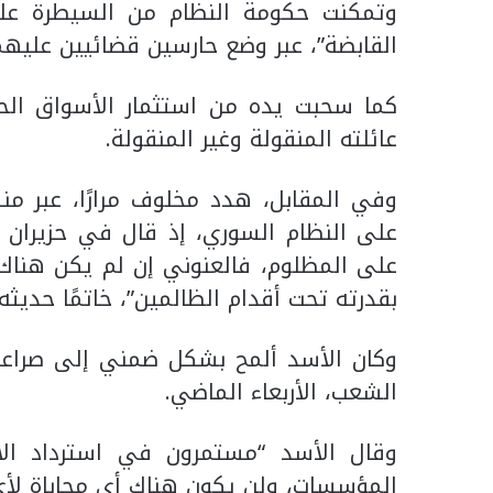
وتمكنت حكومة النظام من السيطرة عل
القابضة”، عبر وضع حارسين قضائيين عليهم
كما سحبت يده من استثمار الأسواق الحر
عائلته المنقولة وغير المنقولة.
وفي المقابل، هدد مخلوف مرارًا، عبر من
على النظام السوري، إذ قال في حزيران 
على المظلوم، فالعنوني إن لم يكن هناك
بقدرته تحت أقدام الظالمين”، خاتمًا حديثه
وكان الأسد ألمح بشكل ضمني إلى صراعه
الشعب، الأربعاء الماضي.
وقال الأسد “مستمرون في استرداد الأمو
المؤسسات، ولن يكون هناك أي محاباة ل