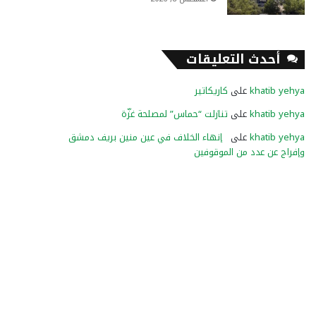
أحدث التعليقات
khatib yehya
على
كاريكاتير
khatib yehya
على
تنازلت “حماس” لمصلحة غزّة
khatib yehya
على
إنهاء الخلاف في عين منين بريف دمشق
وإفراج عن عدد من الموقوفين