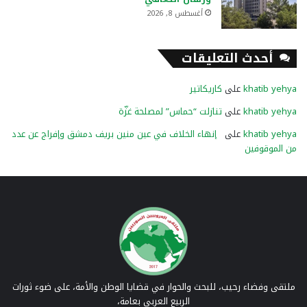
أغسطس 8, 2026
أحدث التعليقات
khatib yehya
على
كاريكاتير
khatib yehya
على
تنازلت “حماس” لمصلحة غزّة
khatib yehya
على
إنهاء الخلاف في عين منين بريف دمشق وإفراج عن عدد
من الموقوفين
ملتقى وفضاء رحيب، للبحث والحوار في قضايا الوطن والأمة، على ضوء ثورات
الربيع العربي بعامة،