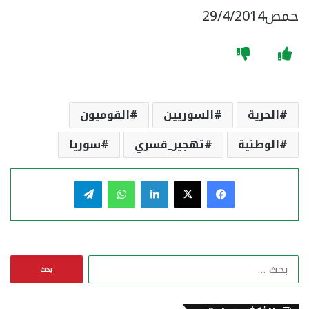
حمص29/4/2014
الحرية
السوريين
القوميون
الوطنية
تهجير_قسري
سوريا
فيسبوك
‫X
لينكدإن
واتساب
تيلقرام
ا
ل
ب
ح