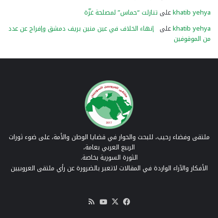
khatib yehya
على
تنازلت “حماس” لمصلحة غزّة
khatib yehya
على
إنهاء الخلاف في عين منين بريف دمشق وإفراج عن عدد
من الموقوفين
ملتقى وفضاء رحيب، للبحث والحوار في قضايا الوطن والأمة، على ضوء ثورات
الربيع العربي بعامة،
الثورة السورية بخاصة.
الأفكار والآراء الواردة في المقالات لاتعبر بالضرورة عن رأي ملتقى العروبيين
‫X
فيسبوك
‫YouTube
ملخص
الموقع