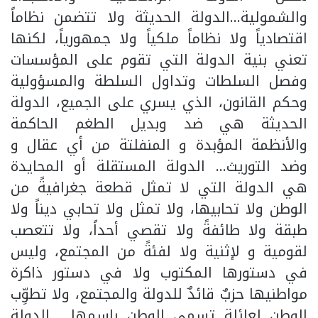
والشمولية…الدولة الحديثة ولا تتضمن نظاماً
اقتصادياً ولا نظاماً ملكياً ولا جمهورياً، لكنها
تعني بنية الدولة التي تقوم على المؤسسات
وفصل السلطات وتداول السلطة والمسؤولية
وحكم القانون، الذي يسري على الجميع، الدولة
الحديثة هي ضد وبديل الطغم الحاكمة
والأنظمة المؤبدة و المنفلتة من أي عقال و
وضد التوريث… الدولة المستقلة أو المحايدة
هي الدولة التي لا تمثل قطعة جغرافيةً من
الوطن ولا تحابيها، ولا تمثل ولا تحابي ديناً ولا
طبقة ولا طائفةً ولا تقصي أحداً، ولا تتعصب
لقومية و لإثنية ولا لفئةً من المجتمع، وليس
في دستورها المكتوب ولا في دستور ذاكرة
مواطنيها حزبٌ قائدٌ للدولة والمجتمع، ولا تطوِّب
الوطن لعائلةٍ تسمي الوطن باسمها . الدولة