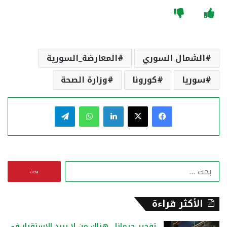
الشمال السوري
المعارضة_السورية
سوريا
كورونا
وزارة الصحة
فيسبوك
‫X
لينكدإن
واتساب
تيلقرام
ا
ل
ب
ح
الأكثر قراءة
ث
ع
تفجير جرمانا.. هناك من لا يريد الاستقرار في