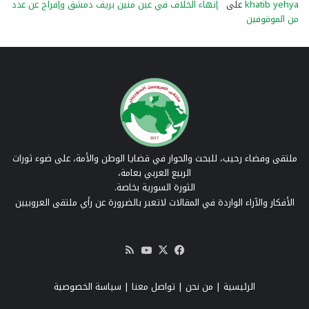
khatib yehya
على
إنهاء الخلاف في عين منين بريف دمشق وإفراج عن عدد
من الموقوفين
ملتقى وفضاء رحيب، للبحث والحوار في قضايا الوطن والأمة، على ضوء ثورات
الربيع العربي بعامة،
الثورة السورية بخاصة.
الأفكار والآراء الواردة في المقالات لاتعبر بالضرورة عن رأي ملتقى العروبيين
‫X
فيسبوك
‫YouTube
ملخص
الموقع
RSS
الرئيسية
|
من نحن
|
تواصل معنا
| سياسة الخصوصية