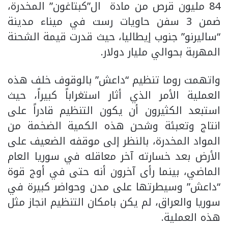
84 مليون قرص من مادة ال”كبتاغون” المخدرة،
ضمن 3 سفن حاويات رست في ميناء مدينة
“ساليرنو” جنوب إيطاليا، حيث قدرت قيمة الشحنة
المهربة بحوالي مليار دولار.
واتهمت روما تنظيم “داعش” بالوقوف خلف هذه
العملية الأمر الذي أثار استغراباً كبيراً، حيث
استبعد الكثيرون أن يكون التنظيم قادراً على
انتاج وتعبئة وشحن هذه الكمية الضخمة من
المواد المخدرة، بالنظر إلى موقفه الضعيف على
الأرض بعد خسارته آخر معاقله في سوريا العام
الماضي، بينما رأى آخرون أنه حتى في أوج قوة
“داعش” وسيطرتها على مدن وحواضر كبيرة في
سوريا والعراق، لم يكن بامكان التنظيم انجاز مثل
هذه العملية.