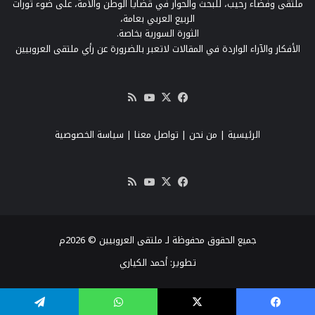
ملتقى وفضاء رحيب، للبحث والحوار في قضايا الوطن والأمة، على ضوء ثورات
الربيع العربي بعامة،
الثورة السورية بخاصة.
الأفكار والآراء الواردة في المقالات لاتعبر بالضرورة عن رأي ملتقى العروبيين
‫X
فيسبوك
‫YouTube
ملخص
الموقع
RSS
الرئيسية
|
من نحن
|
تواصل معنا
| سياسة الخصوصية
‫X
فيسبوك
‫YouTube
ملخص
الموقع
RSS
جميع الحقوق محفوظة لـ ملتقى العروبيين © 2026م
تطوير:
أحمد الكياري