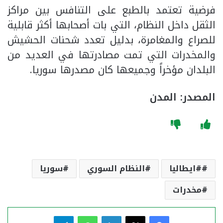
فرضية تعتمد بالطبع على التنافس بين مراكز
الثقل داخل النظام، التي بات أصحابها أكثر قابلية
للصراع والمغامرة، بدليل تعدد شحنات الحشيش
والمخدرات التي تمت مصادرتها في العديد من
البلدان مؤخراً وجميعها كان مصدرها سوريا.
المصدر: المدن
#ايطاليا
النظام السوري
سوريا
مخدرات
فيسبوك
‫X
لينكدإن
واتساب
تيلقرام