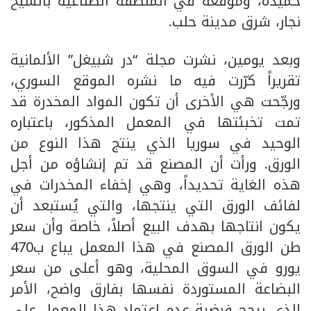
حميدة، وموقعه في المنطقة الصناعية بالشيخ
نجار، شرق مدينة حلب.
وبعد يومين، نشرت مجلة “در شبيغل” الألمانية
تقريراً كرّرت فيه ما نشره الموقع السوري،
ورجّحت هي الأخرى أن تكون المواد المخدرة قد
تمت تخبئتها في المعمل المذكور، باعتباره
الوحيد في سوريا الذي ينتج هذا النوع من
الورق. ورأت أن المصنع قد تم إنشاؤه من أجل
هذه الغاية تحديداً، وهي إخفاء المخدرات في
لفائف الورق التي ينتجها، والتي يُستبعد أن
يكون انتاجها بهدف البيع أصلاً، خاصة وأن سعر
طن الورق المصنع في هذا المعمل يباع ب470
يورو في السوق المحلية، وهو أعلى من سعر
البضاعة المستوردة نفسها بفارق واضح، الأمر
الذي يرجح فرضية عدم اعتماد هذا المعمل على