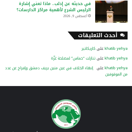
في حديثه عن إدلب.. ماذا تعني إشارة
الرئيس الشرع لأهمية مراكز الدارسات؟
أغسطس 9, 2026
أحدث التعليقات
khatib yehya
على
كاريكاتير
khatib yehya
على
تنازلت “حماس” لمصلحة غزّة
khatib yehya
على
إنهاء الخلاف في عين منين بريف دمشق وإفراج عن عدد
من الموقوفين