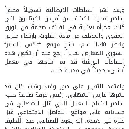
وبعد نشر السلطات الايطالية تسجيلاً مصوراً
يظهر عملية الكشف عن أقراص الكبتاغون التي
كانت مخبأة بعناية في لفائف ضخمة من الورق
المقوى والمغلف من مادة الفلوت، بارتفاع مترين
وقطر 1.40 سم، نشر موقع “عكس السير”
السوري المعارض تقريراً، رجح فيه أن تكون هذه
اللفافات الورقية قد تم انتاجها في معمل
أُنشىء حديثاً في مدينة حلب.
واعتمد التقرير على صور وفيديوهات كان قد
نشرها فارس الشهابي، رئيس غرفة صناعة حلب،
تظهر افتتاح المعمل الذي قال الشهابي في
حساباته على مواقع التواصل الاجتماعي قبل
فترة غير بعيدة، إنه يعود للصناعي عبد اللطيف