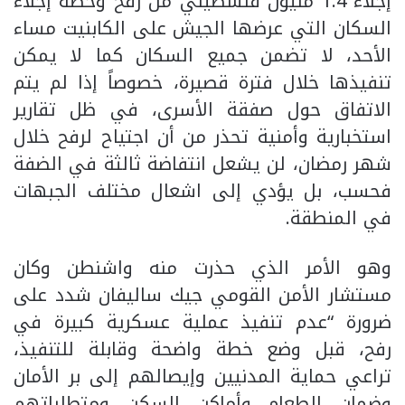
إجلاء 1.4 مليون فلسطيني من رفح وخطة إجلاء
السكان التي عرضها الجيش على الكابنيت مساء
الأحد، لا تضمن جميع السكان كما لا يمكن
تنفيذها خلال فترة قصيرة، خصوصاً إذا لم يتم
الاتفاق حول صفقة الأسرى، في ظل تقارير
استخبارية وأمنية تحذر من أن اجتياح لرفح خلال
شهر رمضان، لن يشعل انتفاضة ثالثة في الضفة
فحسب، بل يؤدي إلى اشعال مختلف الجبهات
في المنطقة.
وهو الأمر الذي حذرت منه واشنطن وكان
مستشار الأمن القومي جيك ساليفان شدد على
ضرورة “عدم تنفيذ عملية عسكرية كبيرة في
رفح، قبل وضع خطة واضحة وقابلة للتنفيذ،
تراعي حماية المدنيين وإيصالهم إلى بر الأمان
وضمان الطعام وأماكن السكن ومتطلباتهم