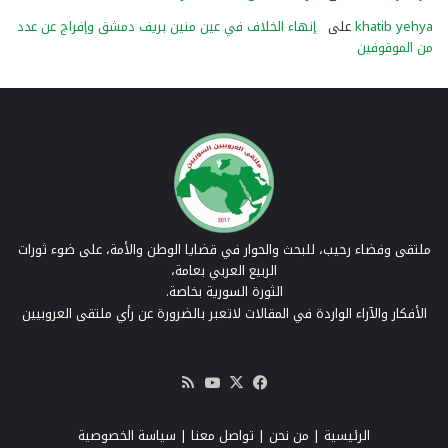
khatib yehya
على
إنهاء الخلاف في عين منين بريف دمشق وإفراج عن عدد
من الموقوفين
ملتقى وفضاء رحيب، للبحث والحوار في قضايا الوطن والأمة، على ضوء ثورات
الربيع العربي بعامة،
الثورة السورية بخاصة.
الأفكار والآراء الواردة في المقالات لاتعبر بالضرورة عن رأي ملتقى العروبيين
‫X
فيسبوك
‫YouTube
ملخص
الموقع
RSS
الرئيسية
|
من نحن
|
تواصل معنا
| سياسة الخصوصية