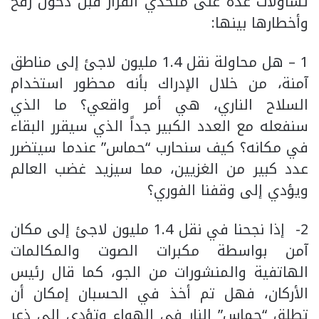
تساؤلات عدة على متخذي القرار قبل دخول رفح
وأخطارها بينها:
1 – هل محاولة نقل 1.4 مليون لاجئ إلى مناطق
آمنة، من خلال الإدراك بأنه محظور استخدام
السلاح الناري، هي أمر واقعي؟ ما الذي
سنفعله مع العدد الكبير جداً الذي سيقرر البقاء
في مكانه؟ كيف سنحارب “حماس” عندما سيتضرر
عدد كبير من الغزيين، مما سيزيد غضب العالم
ويؤدي إلى وقفنا الفوري؟
2- إذا نجحنا في نقل 1.4 مليون لاجئ إلى مكان
آمن بواسطة مكبرات الصوت والمكالمات
الهاتفية والمنشورات من الجو، كما قال رئيس
الأركان، فهل تم أخذ في الحسبان إمكان أن
تطلق “حماس” النار في الهواء وتؤدي إلى ذعر