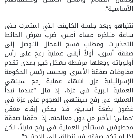
الأساسية”.
نتنياهو وبعد جلسة الكابينت التي استمرت حتى
ساعة متاخرة مساء أمس، ضرب بعرض الحائط
التحذيرات ومطلب فسح المجال للتوصل إلى
صفقة أسرى، أولاً أبقى عملية رفح على رأس
أولوياته وجعلها مرتبطة بشكل كبير بمدى تقدم
مفاوضات صفقة الأسرى. وبحسب رئيس الحكومة
الإسرائيلية فإن انتهاء عملية رفح سينهي
العملية البرية في غزة، إذ قال “عندما نبدأ
العملية في رفح سينتهي الهجوم على غزة في
غضون بضعة أسابيع، فلا يمكن إبقاء معقل
’حماس‘ الأخير من دون معالجته. إذا حققنا صفقة
مخطوفين فستتأخر العملية في رفح قليلاً، لكن
إذا لم تكن صفقة فسننطلق إلى الاجتياح”.