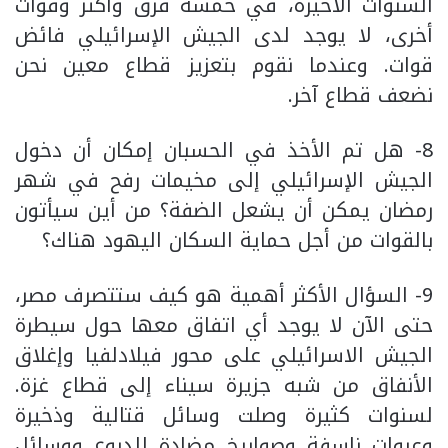
السنوات الأخيرة، في خمسة فرق وأكثر وقوات
أخرى، لا يوجد لدى الجيش الإسرائيلي فائض
قوات. وعندما نقوم بتعزيز قطاع معين نحن
نضعف قطاع آخر.
8- هل تم الأخذ في الحسبان إمكان أن دخول
الجيش الإسرائيلي إلى مخيمات رفح في شهر
رمضان يمكن أن يشعل الضفة؟ من أين سيأتون
بالقوات من أجل حماية السكان اليهود هناك؟
9- السؤال الأكثر أهمية هو كيف ستتصرف مصر،
حتى الآن لا يوجد أي اتفاق معها حول سيطرة
الجيش الاسرائيلي على محور فيلادلفيا وإغلاق
الأنفاق من شبه جزيرة سيناء إلى قطاع غزة.
لسنوات كثيرة وصلت وسائل قتالية وذخيرة
وعبوات ناسفة وصواريخ مضادة للدروع ووسائل