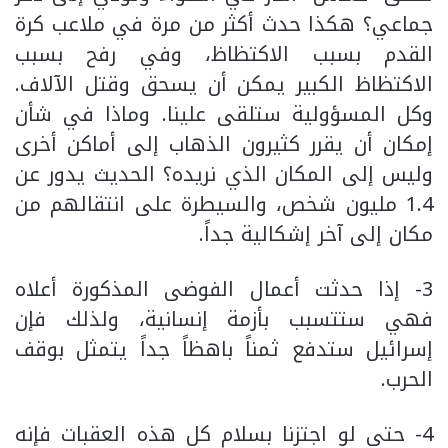
جماعي؟ هكذا حدث أكثر من مرة في ملاعب كرة
القدم بسبب الاكتظاظ، وفي رفح بسبب
الاكتظاظ الكبير يمكن أن يسحق وقتل الآلاف.
وكل المسؤولية ستلقى علينا. وماذا في شأن
إمكان أن يقرر كثيرون الذهاب إلى أماكن أخرى
وليس إلى المكان الذي نريده؟ الحديث يدور عن
1.4 مليون شخص، والسيطرة على انتقالهم من
مكان إلى آخر إشكالية جداً.
3- إذا حدثت أعمال الفوضى المذكورة أعلاه
فهي ستتسبب بأزمة إنسانية، ولذلك فإن
إسرائيل ستدفع ثمناً باهظاً جداً يتمثل بوقف
الحرب.
4- حتى لو اجتزنا بسلام كل هذه العقبات فإنه