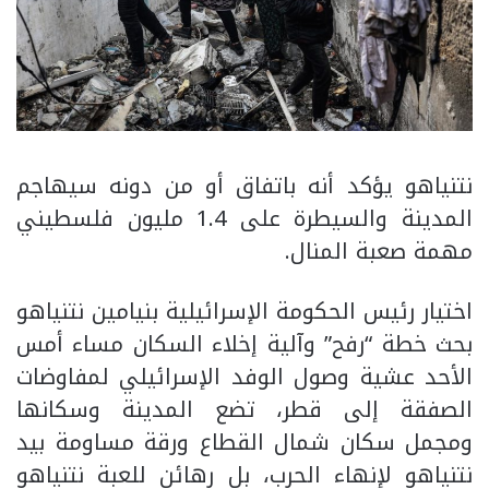
نتنياهو يؤكد أنه باتفاق أو من دونه سيهاجم
المدينة والسيطرة على 1.4 مليون فلسطيني
مهمة صعبة المنال.
اختيار رئيس الحكومة الإسرائيلية بنيامين نتنياهو
بحث خطة “رفح” وآلية إخلاء السكان مساء أمس
الأحد عشية وصول الوفد الإسرائيلي لمفاوضات
الصفقة إلى قطر، تضع المدينة وسكانها
ومجمل سكان شمال القطاع ورقة مساومة بيد
نتنياهو لإنهاء الحرب، بل رهائن للعبة نتنياهو