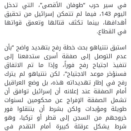
في سير حرب “طوفان الأقصى”، التي تدخل
اليوم 143، فيما لم تتمكن إسرائيل من تحقيق
أهدافها، بينما تكثف قتالها وتعمق قواتها
في القطاع.
استبق نتنياهو بحث خطة رفح بتهديد واضح “بأن
عدم التوصل إلى صفقة أسرى ستدفعنا إلى
تنفيذ اجتياح رفح فوراً، وإذا ما تم الاتفاق
فسنؤخر موعد الاجتياح”، لكن نتنياهو لم يترك
رفح في إطار تهديداته هذه، بل وضع العراقيل
أمام الصفقة عند إعلانه أن إسرائيل توافق أن
تشمل الصفقة الإفراج عن محكومين لسنوات
طويلة ومؤبدات ولكن بشرط أن ينتقلوا فور
خروجهم من السجن إلى قطر أو تركيا، وهو
شرط يشكل عرقلة كبيرة أمام التقدم في