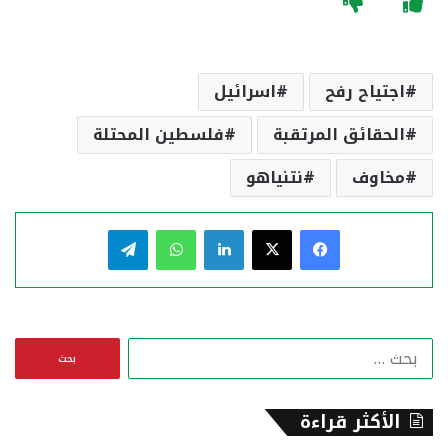
اجتياح رفح
اسرائيل
الحقائق المرتقبة
فلسطين المحتلة
مخاوف
نتنياهو
فيسبوك
‫X
لينكدإن
واتساب
تيلقرام
ا
ل
ب
ح
الأكثر قراءة
ث