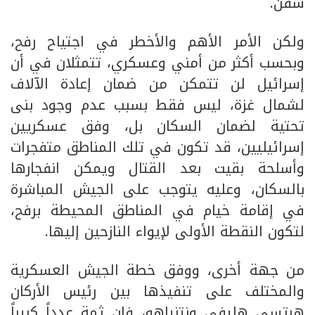
سفن.
ولكن الأمر الأهم والأخطر في اجتياح رفح،
وبحسب أكثر من أمني وعسكري، تتمثلان في أن
إسرائيل لن تتمكن من ضمان إعادة الآلاف
لشمال غزة، ليس فقط بسبب عدم وجود بنى
تحتية لضمان السكان بل، وفق عسكريين
إسرائيليين، قد تكون في تلك المناطق متفجرات
وأسلحة بقيت بعد القتال ويمكن انفجارها
بالسكان، وعليه يتوجب على الجيش المباشرة
في إقامة خيام في المناطق المحيطة برفح،
لتكون النقطة الأولى لإيواء النازحين إليها.
من جهة أخرى، ووفق خطة الجيش العسكرية
والمختلف على تنفيذها بين رئيس الأركان
هرتسي هليفي ونتنياهو، فإن ثمة عدداً كبيراً