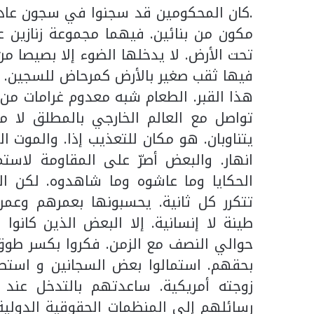
.كان المحكومين قد سجنوا في سجون عادي
مكون من بنائين. فيهما مجموعة زنازين 
تحت الأرض. لا يدخلها الضوء إلا بصيصا من
فيها ثقب صغير بالأرض كمرحاض للسجين. ال
هذا القبر. الطعام شبه معدوم غرامات من 
تواصل مع العالم الخارجي بالمطلق لا م
يتناوبان. هو مكان للتعذيب إذا. والموت ا
انهار. والبعض أصرّ على المقاومة لاستمر
الحكايا وما عاشوه وما شاهدوه. لكن ا
تتكرر كل ثانية. يحسبونها بعمرهم وعمر 
طينة لا إنسانية. إلا البعض الذين كانوا
حوالي النصف مع الزمن. فكروا بكسر طوق 
بحقهم. استمالوا بعض السجانين و استطا
زوجته أمريكية. ساعدتهم بالتدخل عند 
رسائلهم إلى المنظمات الحقوقية الدولية.