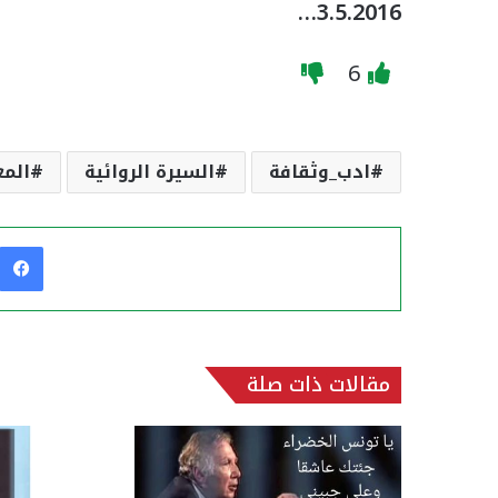
3.5.2016…
6
ادب_وثقافة
السيرة الروائية
المع
مقالات ذات صلة