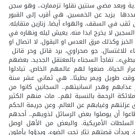
ة وبعد مضي سنتين نقلوا تزممارت.. وهو سجن
عددها يزيد عن الخمسين. هي أقرب إلى القبور
 ثقب في السقف. والهواء أيضا. زنازين متقابله.
سجين لا يخرج ابدا منه. يعيش ليله ونهاره في
الخبز وكذلك مرق العدس او البقول. لا اتصال او
اء للاغتسال. جو صحراوي، برد قاتل وحر قاتل
لبطيء.. تفاجأ السجناء بالمعتقل الجديد. بعضهم
ار الحياة. صنعوا لهم عالمهم الخاص. تبادلوا
لوقت طويل ويمر بطيئا.. هي ثماني عشر سنة
عذابهم وهدر انسانيتهم.. السجانين كانوا من
 ملائكة الرحمة بالنسبة لهم.. مات منهم الكثير
عزلتهم وغيابهم عن العالم. وعن جريمة الحكم
عوا أن يوصلوا بعض الرسائل لذويهم.. أحدهم
السلطات الأمريكية. والبعض من الأهل اوصل
 وبدأت قصتهم تثار تحت الضوء. وبدؤوا يأملون