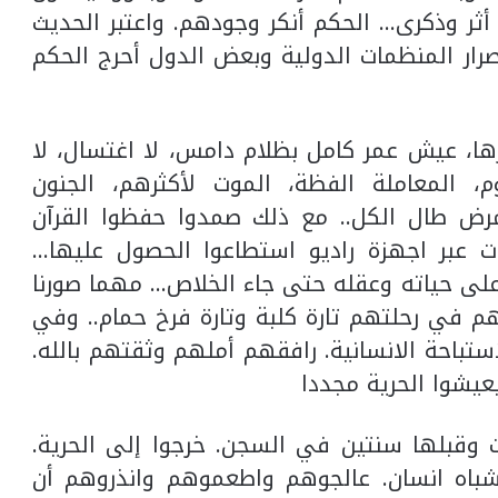
ر وذكرى… الحكم أنكر وجودهم. واعتبر الحديث
رار المنظمات الدولية وبعض الدول أحرج الحكم
رها، عيش عمر كامل بظلام دامس، لا اغتسال، لا
م، المعاملة الفظة، الموت لأكثرهم، الجنون
مرض طال الكل.. مع ذلك صمدوا حفظوا القرآن
ات عبر اجهزة راديو استطاعوا الحصول عليها…
لى حياته وعقله حتى جاء الخلاص… مهما صورنا
م في رحلتهم تارة كلبة وتارة فرخ حمام.. وفي
تباحة الانسانية. رافقهم أملهم وثقتهم بالله.
عيشوا الحرية مجددا
قبلها سنتين في السجن. خرجوا إلى الحرية.
باه انسان. عالجوهم واطعموهم وانذروهم أن