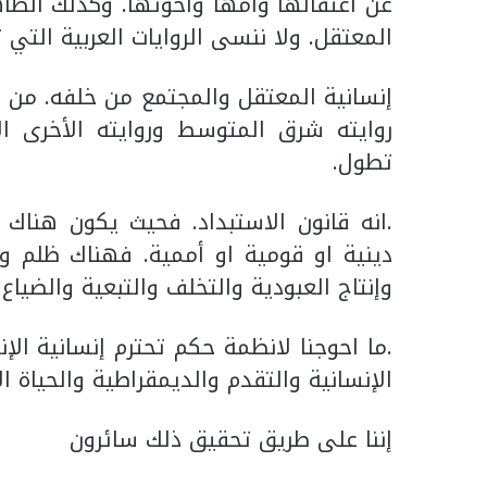
عن اعتقالها وامها واخوتها. وكذلك الطاه
المعتقل. ولا ننسى الروايات العربية الت
إنسانية المعتقل والمجتمع من خلفه. من
روايته شرق المتوسط وروايته الأخرى ا
تطول.
.انه قانون الاستبداد. فحيث يكون هناك
دينية او قومية او أممية. فهناك ظلم وق
وإنتاج العبودية والتخلف والتبعية والضياع
.ما احوجنا لانظمة حكم تحترم إنسانية الإن
الإنسانية والتقدم والديمقراطية والحياة ا
إننا على طريق تحقيق ذلك سائرون