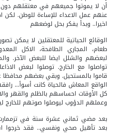
أن لا يموتوا جميعهم في معتقلهم دون أث
عنهم عمل الاعداء للإساءة للوطن. لكن اص
اخيرا.. وبدأ يفكر بحل لوضعهم
الوقائع الحياتية للمعتقلين لا يمكن تصو
طعام، المجاري الطافحة، الاكل المعدو
لبعضهم والشلل ايضا للبعض الآخر. وال
تواصلوا مع الخارج. توصلوا لبعض الاذاع
قاموا بالمستحيل. وبقي بعضهم محافظا ع
الواقع المعاش فالحياة كانت أسوأ… رافقه
كل الأوقات احساسهم بالظلم والقهر والاس
وعملهم الدؤوب ليوصلوا صوتهم للخارج لي
بعد مضي ثماني عشرة سنة في تزممارت و
بعد تأهيل صحي ونفسي.. فقد خرجوا اش