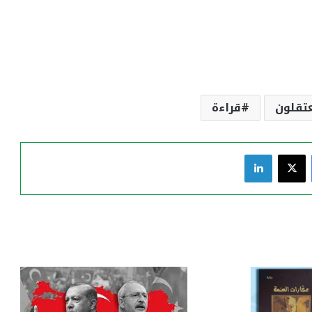
تقلون
قراءة
فيسبوك
‫X
لينكدإن