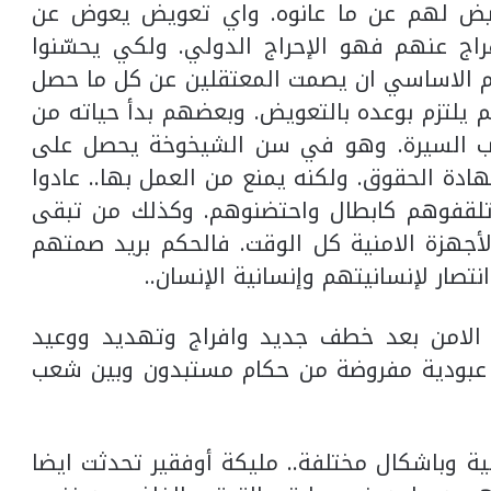
ويض لهم عن ما عانوه. واي تعويض يعوض عن
راج عنهم فهو الإحراج الدولي. ولكي يحسّنوا
هم الاساسي ان يصمت المعتقلين عن كل ما حصل
م يلتزم بوعده بالتعويض. وبعضهم بدأ حياته من
كاتب السيرة. وهو في سن الشيخوخة يحصل على
ادة الحقوق. ولكنه يمنع من العمل بها.. عادوا
 تلقفوهم كابطال واحتضنوهم. وكذلك من تبقى
أجهزة الامنية كل الوقت. فالحكم بريد صمتهم
ار لإنسانيتهم وإنسانية الإنسان..
 الامن بعد خطف جديد وافراج وتهديد ووعيد
ن عبودية مفروضة من حكام مستبدون وبين شعب
ية وباشكال مختلفة.. مليكة أوفقير تحدثت ايضا