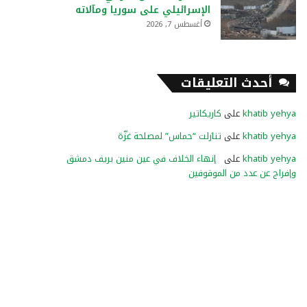
الإسرائيلي على سوريا ومآلاته
أغسطس 7, 2026
أحدث التعليقات
khatib yehya
على
كاريكاتير
khatib yehya
على
تنازلت “حماس” لمصلحة غزّة
khatib yehya
على
إنهاء الخلاف في عين منين بريف دمشق
وإفراج عن عدد من الموقوفين