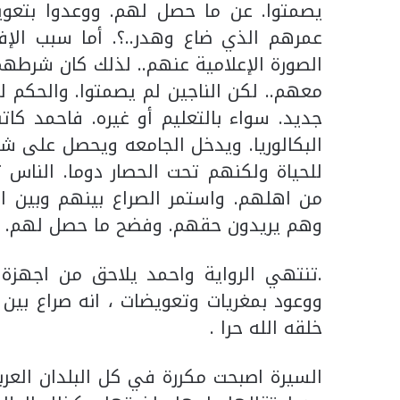
يصمتوا. عن ما حصل لهم. ووعدوا بتع
عمرهم الذي ضاع وهدر..؟. أما سبب الإف
الصورة الإعلامية عنهم.. لذلك كان شرط
معهم.. لكن الناجين لم يصمتوا. والحكم ل
جديد. سواء بالتعليم أو غيره. فاحمد 
البكالوريا. ويدخل الجامعه ويحصل على شه
للحياة ولكنهم تحت الحصار دوما. الناس
من اهلهم. واستمر الصراع بينهم وبين ال
وهم يريدون حقهم. وفضح ما حصل لهم. انتص
.تنتهي الرواية واحمد يلاحق من اجهزة
ووعود بمغريات وتعويضات ، انه صراع بي
خلقه الله حرا .
السيرة اصبحت مكررة في كل البلدان العرب