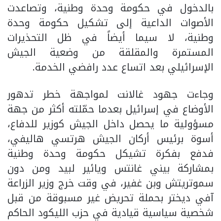
بالدخول في حكومة وحدة وطنية، وتصاعدت
الأصوات الداعية إلى تشكيل حكومة وحدة
وطنية، لا سيما أيضاً في ظل التحذيرات
المستمرة والمقلقة من وضعية الجيش
الإسرائيلي بعد اتساع عدد رافضي الخدمة.
وجاءت جهود غالانت لمواجهة خطر تدهور
الأوضاع في إسرائيل بعدما حمّلته أكثر من جهة
مسؤولية ما يحصل داخل الجيش كوزير للدفاع،
أسوة برئيس أركان الجيش هرتسي هاليفي،
فدفع بفكرة تشيكل حكومة وحدة وطنية
بمشاركة بيني غانتس ويائير لبيد ومن دون
سموتريتش وبن غفير، في وقت خرج وزير الزراعة
آفي ديختر بحملة تحريض غير مسبوقة من قبل
شخصية سياسية قيادية في حزب الليكود الحاكم