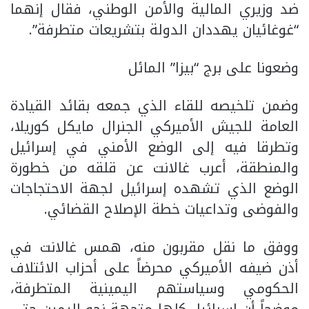
ضد وزيري المالية والأمن الوطني، فقال إنهما
“غوغائيان يهددان الدولة بتشريعات متطرفة”.
وضعونا على برج “بيزا” المائل
وضمن تلخيصه للقاء الذي جمعه بقائد القيادة
العامة للجيش الأميركي الجنرال مايكل كوريلا،
وتطرقا فيه إلى الوضع الأمني في إسرائيل
والمنطقة، أعرب غالانت عن قلقه من خطورة
الوضع الذي تشهده إسرائيل لجهة الاحتجاجات
والفوضى وتداعيات خطة الإصلاح القضائي.
ووفق ما نقل مقربون منه، همس غالانت في
أذن ضيفه الأميركي محرضاً على أحزاب الائتلاف
الحكومي وسياستهم اليمينية المتطرفة،