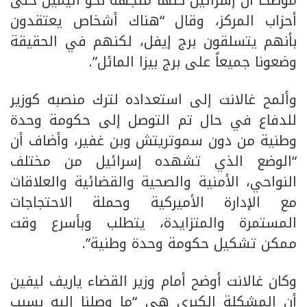
موضحاً أن إسرائيل كلها متجهة نحو اليمين حتى
أحزاب المركز، وقال “هناك أشخاص يعتقدون
بأنهم يتسلقون برج إيفل، لكنهم في الحقيقة
وضعونا جميعاً على برج بيزا المائل”.
وألمح غالانت إلى استعداده لترك منصبه كوزير
للدفاع في حال تم التوصل إلى حكومة وحدة
وطنية من دون سموتريتش وبن غفير، وأضاف أن
“الوضع الذي تشهده إسرائيل من مختلف
النواحي، الأمنية والصحية والقضائية والعلاقات
مع الإدارة الأميركية وحملة الاحتجاجات
المستمرة والمتزايدة، يتطلب وبأسرع وقت
ممكن تشكيل حكومة وحدة وطنية”.
وكان غالانت أوضح أمام وزير القضاء ياريف ليفين
أن المشكلة الكبرى هي “ما وصلنا إليه بسبب