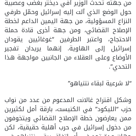
من جهته تحدث الوزير آفي ديختر بغضب وعصبية
حول الوضع الذي آلت إليه إسرائيل وحمّل طرفي
النزاع المسؤولية، من جهة اليمين الداعم لخطة
الإصلاح القضائي، ومن جهة أخرى قادة حملة
الاحتجاج، واعتبر الطرفين “غوغائيين يقودان
إسرائيل إلى الهاوية. إنهما يريدان تفجير
الأوضاع وعلى العقلاء من الجانبين مواجهة هذا
التحدي”.
“لا شرعية لبقاء نتنياهو”
وشكل اقتراح غالانت المدعوم من عدد من نواب
حزب “الليكود” في الكنيست، بارقة أمل لكثيرين
ممن يعارضون خطة الإصلاح القضائي ويتخوفون
من دخول إسرائيل في حرب أهلية حقيقية، لكن