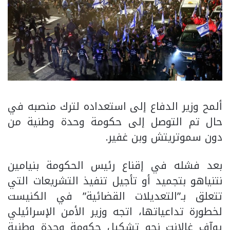
ألمح وزير الدفاع إلى استعداده لترك منصبه في
حال تم التوصل إلى حكومة وحدة وطنية من
دون سموتريتش وبن غفير.
بعد فشله في إقناع رئيس الحكومة بنيامين
نتنياهو بتجميد أو تأجيل تنفيذ التشريعات التي
تتعلق بـ”التعديلات القضائية” في الكنيست
لخطورة تداعياتها، اتجه وزير الأمن الإسرائيلي
يوآف غالانت نحو تشكيل حكومة وحدة وطنية