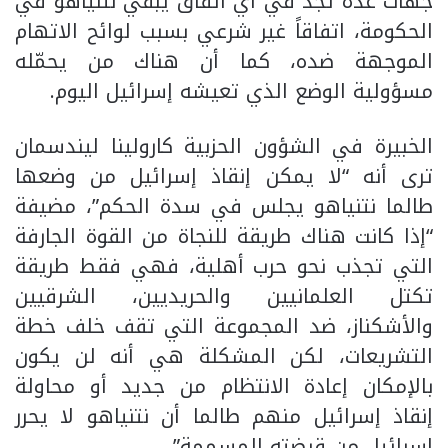
جهات عدة تجد في أي اتفاق يبقي نتنياهو في
الحكومة، اتفاقاً غير شرعي بسبب لوائح الاتهام
الموجهة ضده، كما أن هناك من يحمّله
مسؤولية الوضع الذي تعيشه إسرائيل اليوم.
الخبيرة في الشؤون الحزبية كارولينا ليندسمان
ترى أنه “لا يمكن إنقاذ إسرائيل من وضعها
طالما نتنياهو يجلس في سدة الحكم”، مضيفة
“إذا كانت هناك طريقة للنجاة من القوة الجارفة
التي تجذب نحو حرب أهلية، فهي فقط طريقة
تكتل العلمانيين والحريديين، الشرقيين
والأشكناز، ضد المجموعة التي تقف خلف خطة
التشريعات، لكن المشكلة هي أنه لن يكون
بالإمكان إعادة الانتظام من جديد أو محاولة
إنقاذ إسرائيل منهم طالما أن نتنياهو لا يحرر
إسرائيل من قبضته المسممة”.