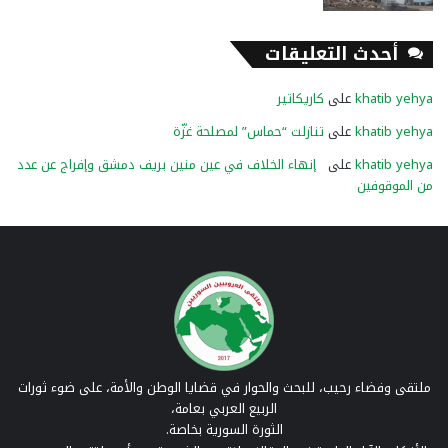
أحدث التعليقات
khatib yehya
على
كاريكاتير
khatib yehya
على
تنازلت “حماس” لمصلحة غزّة
khatib yehya
على
إنهاء الخلاف في عين منين بريف دمشق وإفراج عن عدد
من الموقوفين
ملتقى وفضاء رحيب، للبحث والحوار في قضايا الوطن والأمة، على ضوء ثورات
الربيع العربي بعامة،
الثورة السورية بخاصة.