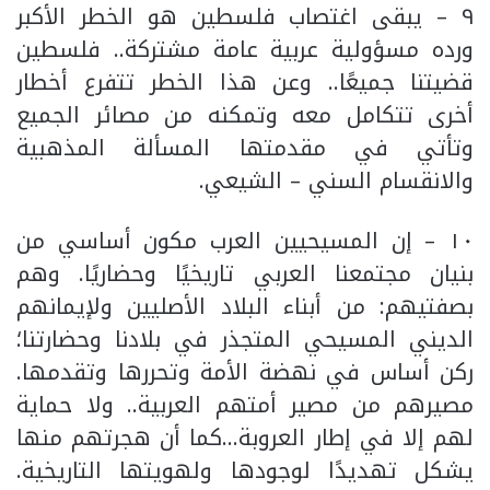
٩ – يبقى اغتصاب فلسطين هو الخطر الأكبر
ورده مسؤولية عربية عامة مشتركة.. فلسطين
قضيتنا جميعًا.. وعن هذا الخطر تتفرع أخطار
أخرى تتكامل معه وتمكنه من مصائر الجميع
وتأتي في مقدمتها المسألة المذهبية
والانقسام السني – الشيعي.
١٠ – إن المسيحيين العرب مكون أساسي من
بنيان مجتمعنا العربي تاريخيًا وحضاريًا. وهم
بصفتيهم: من أبناء البلاد الأصليين ولإيمانهم
الديني المسيحي المتجذر في بلادنا وحضارتنا؛
ركن أساس في نهضة الأمة وتحررها وتقدمها.
مصيرهم من مصير أمتهم العربية.. ولا حماية
لهم إلا في إطار العروبة…كما أن هجرتهم منها
يشكل تهديدًا لوجودها ولهويتها التاريخية.