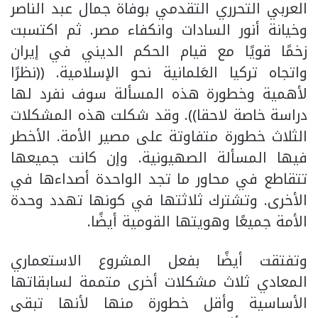
العربي التحرري التقدمي بوفاة جمال عبد الناصر
وخيانة أنور السادات وانكفاء مصر. ثم اكتسبت
زخمًا قويًا مع قيام الحكم الديني في إيران
واتجاه تركيا العَلمانية نحو الإسلامية. ((نظرًا
لأهمية وخطورة هذه المسألة سوف نفرد لها
دراسة خاصة لاحقا)). وقد شكلت هذه المشكلات
الثلاث خطورة متفاوتة على مصير الأمة. الأخطر
فيها المسألة الصهيونية. وإن كانت جميعها
تتقاطع في محاور ما تجد الواحدة أصداءها في
الأخرى. وتشترك ثلاثتها في كونها تهدد وحدة
الأمة جميعًا وهويتها القومية أيضًا.
وتفتقت أيضًا بفعل المشروع الاستعماري
المعادي ثلاث مشكلات أخرى متممة لسابقاتها
الأساسية وأقل خطورة منها لأنها تبقى