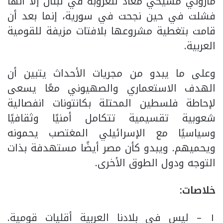
ماروني مسيحي معاد للعروبة في لبنان إلا أنها
فشلت في حين نجحت في سورية، إنما بعد أن
قامت بتغطية مشروعها بلافتات مزيفة للقومية
العربية.
وعلى ما يبدو من مجريات الأحداث يتبين أن
الهدف الاستعماري والصهيوني معًا يسعى
لإحاطة فلسطين المحتلة بكانتونات انفصالية
شعوبية تقسيمية تتكامل أمنيًا وثقافيًا
وسياسيًا مع الإسرائيلي المغتصب يحمونه
ويحميهم. ويبدو كأن مصر أيضًا مستهدفة بذات
التوجه ودول الطوق الأخرى.
خلاصات:
١ – ليس في بلادنا العربية أقليات قومية.