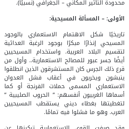
محدودة التأثير المكاني – الجغرافي (نسبيًا).
الأولى: – المسألة المسيحية:
تاريخيًا شكل الاهتمام الاستعماري بالوجود
المسيحي إنذارًا مبكرًا بوجود الرغبة العدائية
لتقسيم البلاد العربية. واستخدام المسيحيين
أيضًا جسر عبور للمصالح الاستعمارية.. وأول من
قرع ذلك الجرس كان المستشرقون الذين انطلقوا
ينبشون ويخربون في أعقاب فشل العدوان
الاستعماري المسمى حملات الفرنجة أو كما
أسماها الغربيون أنفسهم: ” الحروب الصليبية ”
لتغطيتها بغطاء ديني يستقطب المسيحيين
العرب. وهو ما فشلوا فيه تمامًا.
وقد صرفت القوى الاستعمارية تركيزها عن