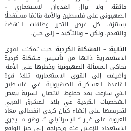
فائقة. ولا يزال العدوان الاستعماري –
الصهيوني على فلسطين والأمة قائمًا مستفحلًا
يستنزف كل فرص التحرر وطاقات النهضة
والتقدم. ولكن – وبالتأكيد – إلى حين.
الثانية: – المشكلة الكردية
: حيث تمكنت القوى
الاستعمارية ذاتها من تأسيس مشكلة كردية
تحاكي المسألة الصهيونية وخطرها على الأمة.
وأضيفت إلى القوى الاستعمارية تلك؛ قوة
القاعدة العسكرية الصهيونية في فلسطين
التي سارعت بمد خطوط الاتصال السرية ببعض
الشخصيات الكردية في بلاد المشرق العربي
لتحريضها على إنشاء كيان كردي انفصالي معاد
للعروبة على غرار ” الإسرائيلي “. وهو ما يجري
الاستعداد للإعلان عنه وإخراجه إلى حيز الواقع