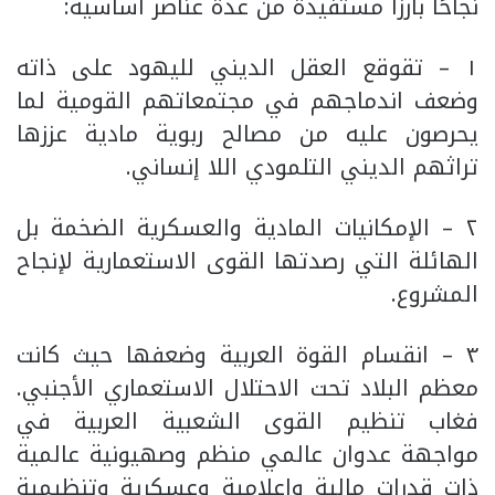
نجاحًا بارزًا مستفيدة من عدة عناصر أساسية:
١ – تقوقع العقل الديني لليهود على ذاته
وضعف اندماجهم في مجتمعاتهم القومية لما
يحرصون عليه من مصالح ربوية مادية عززها
تراثهم الديني التلمودي اللا إنساني.
٢ – الإمكانيات المادية والعسكرية الضخمة بل
الهائلة التي رصدتها القوى الاستعمارية لإنجاح
المشروع.
٣ – انقسام القوة العربية وضعفها حيث كانت
معظم البلاد تحت الاحتلال الاستعماري الأجنبي.
فغاب تنظيم القوى الشعبية العربية في
مواجهة عدوان عالمي منظم وصهيونية عالمية
ذات قدرات مالية وإعلامية وعسكرية وتنظيمية