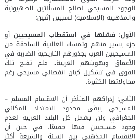
الوجود المسيحي لصالح المسألتين الصهيونية
والمذهبية (الإسلامية) لسببين إثنين:
الأول: فشلها في استقطاب المسيحيين
أو
جزء يسير منهم وتمسك الغالبية الساحقة من
المسيحيين العرب بجذورهم التاريخية الضاربة في
الأعماق وبهويتهم العربية.. فلم تفلح تلك
القوى في تشكيل كيان انفصالي مسيحي رغم
محاولاتها الكثيرة.
الثاني: إدراكهم المتأخر أن الانقسام المسلم –
المسيحي يبقى محدود الامتداد المكاني
الجغرافي ولن يشمل كل البلاد العربية لعدم
وجود مسيحيين فيها جميعًا. في حين أن
الانقسام المذهبي بين السنة والشيعة أكثر