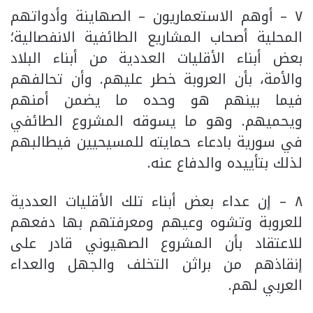
٧ – أوهم الاستعماريون – الصهاينة وأدواتهم
المحلية أصحاب المشاريع الطائفية الانفصالية؛
بعض أبناء الأقليات العددية من أبناء البلاد
والأمة، بأن العروبة خطر عليهم. وأن تحالفهم
فيما بينهم هو وحده ما يضمن أمنهم
ويحميهم. وهو ما يسوقه المشروع الطائفي
في سورية بادعاء حمايته للمسيحيين فيطالبهم
لذلك بتأييده والدفاع عنه.
٨ – إن عداء بعض أبناء تلك الأقليات العددية
للعروبة وتشوه وعيهم ومعرفتهم بها دفعهم
للاعتقاد بأن المشروع الصهيوني قادر على
إنقاذهم من براثن التخلف والجهل والعداء
العربي لهم.