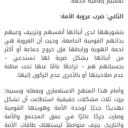
تقسيم إضافية لاحقة.
الثاني: ضرب عروبة الأمة:
بتشويهها لدى أبنائها أنفسهم وتزييف وعيهم
بذاتهم القومية الجامعة. وحيث أن العروبة هي
لحمة الهوية ورابطها فإن خروج جماعة أو أكثر
من أبنائها يشكل ضربة لها تستدعي –
بحسبانهم هم – تراجعًا عامًا عنها تحت مظنة
عدم صلاحيتها أو بالأحرى عدم الركون إليها.
وأمام هذا المنهج الاستعماري وبفعله وبسببه؛
برزت ثلاث مشكلات حقيقية استطاعت أن تشكل
تهديدًا جديًا لوحدة الأمة وهويتها القومية
وصارت جرحًا غائرًا في عمق المجتمع والأمة
والتاريخ، ينزف متواصلاً ليستهلك طاقات الأمة