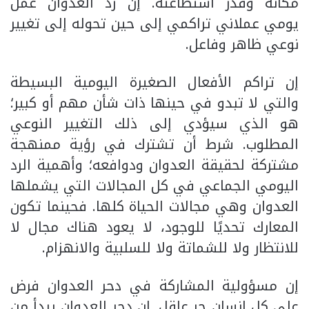
مكانه وقدر استطاعته. إن رد العدوان عمل
يومي عملاني تراكمي إلى حين تحوله إلى تغيير
نوعي ظاهر وفاعل.
إن تراكم الأفعال الصغيرة اليومية البسيطة
والتي لا تبدو في حينها ذات شأن مهم أو كبير؛
هو الذي سيؤدي إلى ذلك التغيير النوعي
المطلوب. شرط أن تشترك في رؤية ممنهجة
مشتركة لحقيقة العدوان ودوافعه؛ وأهمية الرد
اليومي الجماعي في كل المجالات التي يشملها
العدوان وهي مجالات الحياة كلها. فحينما تكون
المعارك تحديًا للوجود، لا يعود هناك مجال لا
للانتظار ولا للشماتة ولا للسلبية والانهزام.
إن مسؤولية المشاركة في دحر العدوان فرض
على كل إنسان حر عاقل. إن دحر العدوان يبدأ من