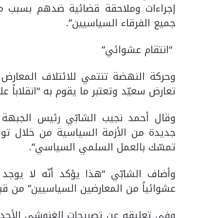
إجراءات وملاحقة قضائية ضدهم بسبب ما
جميع الفرقاء السياسيين”.
“انتقام عشوائي”
وحركة النهضة تنتمي للائتلاف المعارض “
تعارض سعيّد وتعتبر ما يقوم به “انقلاباً على ا
وقال أحمد نجيب الشابّي رئيس الجبهة إ
جديدة من الأزمة السياسية من خلال تو
تمسّك بالعمل السلمي السياسي”.
وأضاف الشابّي “هذا يؤكد أنّه لا يوجد 
عشوائياً من المعارضين السياسيين” من قبل
وفي تعليقه عن تصريحات الغنوشي الأحد، أ