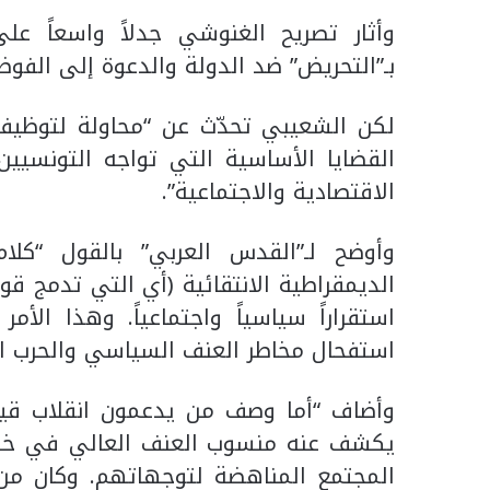
وأثار تصريح الغنوشي جدلاً واسعاً ع
بـ”التحريض” ضد الدولة والدعوة إلى الفوض
لكن الشعيبي تحدّث عن “محاولة لتوظيف
القضايا الأساسية التي تواجه التونسي
الاقتصادية والاجتماعية”.
وأوضح لـ”القدس العربي” بالقول “كل
الديمقراطية الانتقائية (أي التي تدمج 
استقراراً سياسياً واجتماعياً. وهذا الأ
استفحال مخاطر العنف السياسي والحرب ال
وأضاف “أما وصف من يدعمون انقلاب قيس 
يكشف عنه منسوب العنف العالي في خط
المجتمع المناهضة لتوجهاتهم. وكان من 