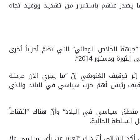
 يصدر عنهم باستمرار من تهديد ووعيد تجاه
جبهة الخلاص الوطني” التي تضمّ أحزاباً أخرى
لثورة ودستور 2014”.
ثر توقيف الغنوشي إنّ “ما يجري الآن مرحلة
قيف رئيس أهمّ حزب سياسي في البلاد والذي
منطق سياسي في البلاد” وأنّ هناك “انتقاماً
 السلطة الحالية.
كّد الشابّي أنّ ذلك “تعبير عن رأي سياسي ولا