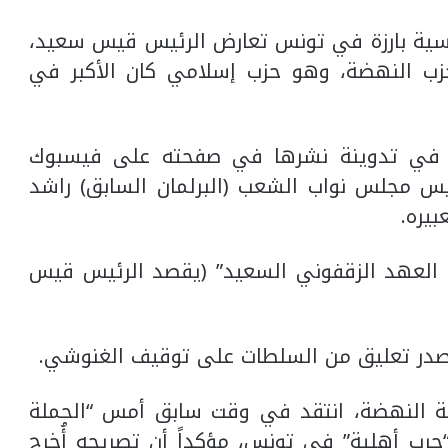
سية بارزة في تونس تعارض الرئيس قيس سعيد،
ب النهضة، وهو حزب إسلامي كان الأكبر في
ام في تدوينة نشرها في صفحته على فيسبوك
ئيس مجلس نواب الشعب (البرلمان السابق) راشد
بيره.
 العهد الزقفوني السعيد” (يقصد الرئيس قيس
ة النهضة، انتقد في وقت سابق أمس “الحملة
حرب أهلية” في تونس، مؤكداً أن تصريحه أُخرج