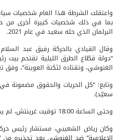
واعتقلت الشرطة هذا العام شخصيات سيا
بما في ذلك شخصيات كبيرة أخرى من حز
البرلمان الذي حله سعيد في عام 2021.
وقال القيادي بالحركة رفيق عبد السل
“دولة قطّاع الطرق الليلية تقتحم بيت ر
الغنوشي، وتقتاده لثكنة العوينة”، وفق تع
وتابع: “كل الحريات والحقوق مضمونة في
سعيّد).
وحتى الساعة 18:00 توقيت غرينتش، لم يصدر تعليق من السلطات على توقيف الغنوشي.
وكان رياض الشعيبي، مستشار رئيس حرك
الإعلامية” ضد الغنوشي بعد تحذيره من “