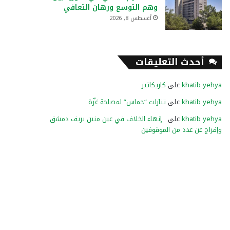
وهم التوسع ورهان التعافي
أغسطس 8, 2026
أحدث التعليقات
khatib yehya
على
كاريكاتير
khatib yehya
على
تنازلت “حماس” لمصلحة غزّة
khatib yehya
على
إنهاء الخلاف في عين منين بريف دمشق
وإفراج عن عدد من الموقوفين